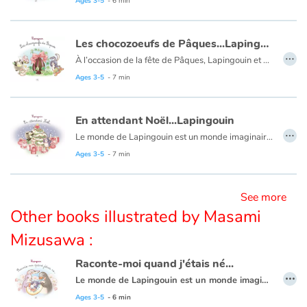
Ages 3-5
- 6 min
Les chocozoeufs de Pâques...Lapingouin
…
À l’occasion de la fête de Pâques, Lapingouin et sa classe visitent la coqolaterie du Chocochef. Ils vont enfin découvrir comment sont fabriqués les chocozœufs. Mais le Chocochef va-t-il leur dévoiler tous ses secrets ?
Ages 3-5
- 7 min
En attendant Noël...Lapingouin
…
Le monde de Lapingouin est un monde imaginaire où sa nature hybride, croisement entre un lapin et un pingouin, et celle de ses amis, évoquent la richesse et la transmission de la mixité. À l’approche de Noël, Lapingouin cherche à résoudre l’énigme du Père Noël : Comment parvient-il à distribuer les cadeaux en secret ? Pour percer ce mystère, Lapingouin a un plan…
Ages 3-5
- 7 min
See more
Other books illustrated by Masami
Mizusawa :
Raconte-moi quand j'étais né...
…
Le monde de Lapingouin est un monde imaginaire où sa nature hybride, croisement entre un lapin et un pingouin, et celle de ses amis, évoquent la richesse et la transmission de la mixité. Lapingouin retrouve son album de naissance et pose un tas de questions à ses parents.
Ages 3-5
- 6 min