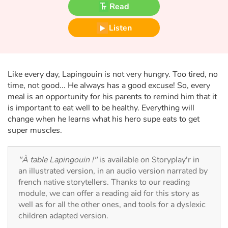
Fable, myth, literature and poetry
Read
Listen
Princesses and princes, kings, queens and dragons
Ogres, monsters and witches
Like every day, Lapingouin is not very hungry. Too tired, no
Heroines and Heroes
time, not good... He always has a good excuse! So, every
meal is an opportunity for his parents to remind him that it
Ecology, nature, seasons
is important to eat well to be healthy. Everything will
change when he learns what his hero supe eats to get
The animals
super muscles.
Travel, epic, investigation, adventure
"À table Lapingouin !"
is available on Storyplay'r in
an illustrated version, in an audio version narrated by
Around the world
french native storytellers. Thanks to our reading
module, we can offer a reading aid for this story as
well as for all the other ones, and tools for a dyslexic
Learning
children adapted version.