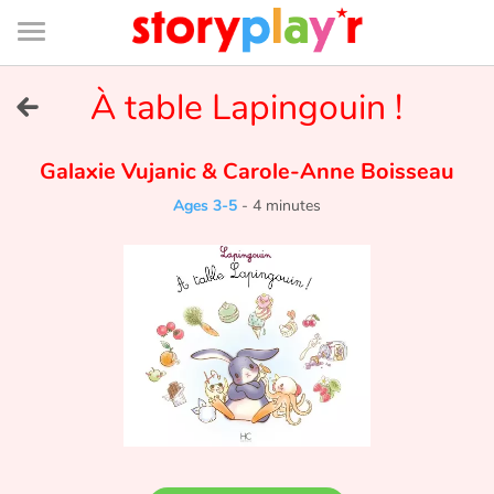
Connexion
Menu
Contenu
Recherche
Bibliothèque
Bas
de
page
Menu
➜
À table Lapingouin !
FR
Log in
Galaxie Vujanic
&
Carole-Anne Boisseau
Ages 3-5
-
4 minutes
Try for free
Library
Awards
Home
Tales and classics in french