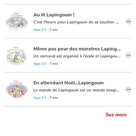
Au lit Lapingouin !
…
C’est l’heure pour Lapingouin de se coucher, mais il a tendance à trainer les nageoires pour y aller. Alors il fait tout pour gagner du temps, cherchant milles excuses, malgré les rappels de sa maman. À force de l’attendre, celle-ci s’endort dans son lit sans qu’il s’en rende compte. Occupé à chercher « Moudoux », son papa lui demande ce qu’il est en train de faire. Tout coi, il réfléchit et n’arrive pas à se souvenir ce que lui avait demandé de faire sa maman. Un traité illustratif d’une grande finesse tout en douceur.
Ages 3-5
- 7 min
Même pas peur des monstres Lapingouin
…
Un carnaval est organisé à l’école et Lapingouin décide de se déguiser en monstre. Mais il n’arrive pas à en choisir un. Il y a tellement de monstres différents. Préoccupé, Lapingouin en rêve toute la nuit. Mais le monstre de son cauchemar ne fait même pas peur. il est très gentil et tout triste d’être seul, sans amis parce qu’il est un monstre. Au réveil, Lapingouin change d’avis : Malapin lui fabriquera un autre costume qui surprendra tous ses copingouins. Et oui, c’est trop dur d’être un monstre.
Ages 3-5
- 7 min
En attendant Noël...Lapingouin
…
Le monde de Lapingouin est un monde imaginaire où sa nature hybride, croisement entre un lapin et un pingouin, et celle de ses amis, évoquent la richesse et la transmission de la mixité. À l’approche de Noël, Lapingouin cherche à résoudre l’énigme du Père Noël : Comment parvient-il à distribuer les cadeaux en secret ? Pour percer ce mystère, Lapingouin a un plan…
Ages 3-5
- 7 min
See more