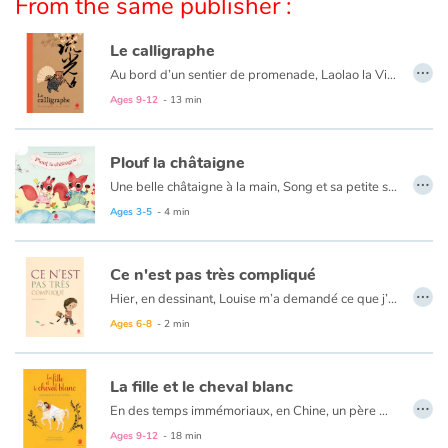
From the same publisher :
Catalogue anglais
Le calligraphe
…
Au bord d’un sentier de promenade, Laolao la Vieille est soucieuse. En cette fraiche saison, personne pour acheter ses éventails. Où trouvera-t-elle l’argent pour nourrir son petit fils ? Passant par là, le célèbre calligraphe Wang est attendri mais il a son idée pour aider Laolao. Il embellira les éventails de sa belle écriture et il fera des miracles ! Cette histoire de don et de générosité est inspirée de la vie du plus célèbre calligraphe chinois, WANG Xizhi (IVe siècle).
Ages 9-12
- 13 min
Contraste +
Plouf la châtaigne
…
Help
Une belle châtaigne à la main, Song et sa petite sœur Shu s’en vont l’offrir à grand-père qui vit au moulin. Mais l'aigle joue les trouble-fête et plouf ! La châtaigne tombe dans le ruisseau…
Ages 3-5
- 4 min
Home
Ce n'est pas très compliqué
Family
…
Hier, en dessinant, Louise m’a demandé ce que j’avais dans la tête. Je n’ai pas su quoi répondre. Alors, j’ai voulu voir. Ce n’est pas très compliqué…
Ages 6-8
- 2 min
Schools
Libraries
La fille et le cheval blanc
…
En des temps immémoriaux, en Chine, un père mobilisé à la guerre quitte sa maison, laissant seule sa fille à qui il offre un poulain blanc. Plus tard, la fille, imprudente, promet à son cheval de l’épouser s’il lui ramène ce père absent. S’étant exécuté, l’animal se montre impatient tandis que la fille feint d’ignorer la promesse. C’est alors que le père découvre le serment insensé… De sa réaction, découlera le destin de la fille, de son cheval blanc et l’apparition du premier fil de soie.
Videos & Tutorials
Ages 9-12
- 18 min