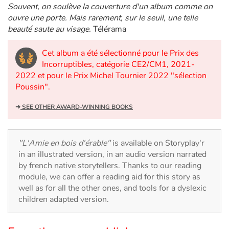
Arts, space, activities
Souvent, on soulève la couverture d'un album comme on
ouvre une porte. Mais rarement, sur le seuil, une telle
Documentaries
beauté saute au visage.
Télérama
With the family
Cet album a été sélectionné pour le Prix des
Incorruptibles, catégorie CE2/CM1, 2021-
2022 et pour le Prix Michel Tournier 2022 "sélection
Daily life and hobbies
Poussin".
At school
➜
SEE OTHER AWARD-WINNING BOOKS
Festivals and events
"L'Amie en bois d'érable"
is available on Storyplay'r
Love and friendship
in an illustrated version, in an audio version narrated
by french native storytellers. Thanks to our reading
module, we can offer a reading aid for this story as
Social issues
well as for all the other ones, and tools for a dyslexic
children adapted version.
Emotions and feelings
Formats and illustrations