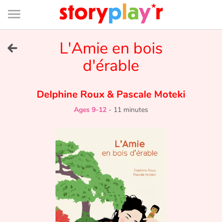
Connexion
Menu
Contenu
Recherche
Bibliothèque
Bas
de
page
Menu
➜
L'Amie en bois
FR
d'érable
Log in
Delphine Roux
&
Pascale Moteki
Try for free
Ages 9-12
-
11 minutes
Library
Awards
Home
Tales and classics in french