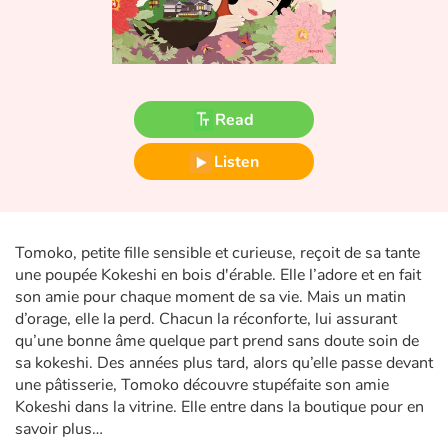
Fable, myth, literature and poetry
Princesses and princes, kings, queens and dragons
Ogres, monsters and witches
Read
Heroines and Heroes
Listen
Ecology, nature, seasons
Tomoko, petite fille sensible et curieuse, reçoit de sa tante
The animals
une poupée Kokeshi en bois d'érable. Elle l’adore et en fait
son amie pour chaque moment de sa vie. Mais un matin
Travel, epic, investigation, adventure
d’orage, elle la perd. Chacun la réconforte, lui assurant
qu’une bonne âme quelque part prend sans doute soin de
Around the world
sa kokeshi. Des années plus tard, alors qu’elle passe devant
une pâtisserie, Tomoko découvre stupéfaite son amie
Learning
Kokeshi dans la vitrine. Elle entre dans la boutique pour en
savoir plus…