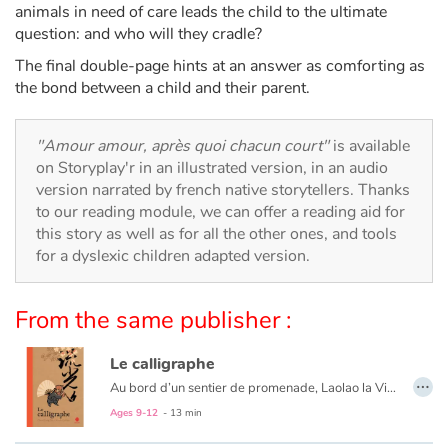
Arts, space, activities
animals in need of care leads the child to the ultimate
question: and who will they cradle?
Documentaries
The final double-page hints at an answer as comforting as
the bond between a child and their parent.
With the family
"Amour amour, après quoi chacun court"
is available
Daily life and hobbies
on Storyplay'r in an illustrated version, in an audio
version narrated by french native storytellers. Thanks
At school
to our reading module, we can offer a reading aid for
this story as well as for all the other ones, and tools
Festivals and events
for a dyslexic children adapted version.
Love and friendship
From the same publisher :
Social issues
Le calligraphe
…
Au bord d’un sentier de promenade, Laolao la Vieille est soucieuse. En cette fraiche saison, personne pour acheter ses éventails. Où trouvera-t-elle l’argent pour nourrir son petit fils ? Passant par là, le célèbre calligraphe Wang est attendri mais il a son idée pour aider Laolao. Il embellira les éventails de sa belle écriture et il fera des miracles ! Cette histoire de don et de générosité est inspirée de la vie du plus célèbre calligraphe chinois, WANG Xizhi (IVe siècle).
Emotions and feelings
Ages 9-12
- 13 min
Formats and illustrations