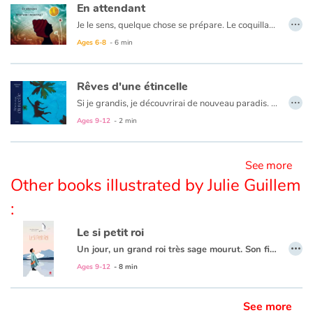
En attendant
…
Je le sens, quelque chose se prépare. Le coquillage de pépé ne ment pas, les nuages et la lune non plus. J’ouvre les yeux, je tends l’oreille, je rêve. Et j’attends…
Blog
Ages 6-8
- 6 min
Learn french with Storyplay'r
Rêves d'une étincelle
…
Si je grandis, je découvrirai de nouveau paradis. Devenir grand, c’est s’émerveiller autrement.
French book lists for children
Ages 9-12
- 2 min
Reading for children
See more
Activities and workshops
Other books illustrated by Julie Guillem
:
Dyslexia and reading disorders
Le si petit roi
…
Un jour, un grand roi très sage mourut. Son fils lui succéda mais il était si jeune ! Comment pourrait-il être aussi fort que son père ? Il missionna ses conseillers à travers le monde afin qu’ils lui rapportent tous les savoirs imaginables. Pendant ce temps, le petit roi entra dans sa vie…
Tout en symbole, l’ouvrage rappelle qu’il est important de se consacrer au présent. Car le passé, est déjà dépassé et le futur est toujours à venir...
Ages 9-12
- 8 min
See more