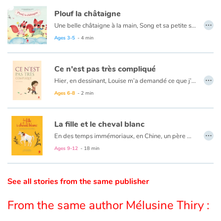
Plouf la châtaigne
…
Catalogue anglais
Une belle châtaigne à la main, Song et sa petite sœur Shu s’en vont l’offrir à grand-père qui vit au moulin. Mais l'aigle joue les trouble-fête et plouf ! La châtaigne tombe dans le ruisseau…
Ages 3-5
- 4 min
Contraste +
Ce n'est pas très compliqué
…
Hier, en dessinant, Louise m’a demandé ce que j’avais dans la tête. Je n’ai pas su quoi répondre. Alors, j’ai voulu voir. Ce n’est pas très compliqué…
Help
Ages 6-8
- 2 min
Home
La fille et le cheval blanc
…
En des temps immémoriaux, en Chine, un père mobilisé à la guerre quitte sa maison, laissant seule sa fille à qui il offre un poulain blanc. Plus tard, la fille, imprudente, promet à son cheval de l’épouser s’il lui ramène ce père absent. S’étant exécuté, l’animal se montre impatient tandis que la fille feint d’ignorer la promesse. C’est alors que le père découvre le serment insensé… De sa réaction, découlera le destin de la fille, de son cheval blanc et l’apparition du premier fil de soie.
Family
Ages 9-12
- 18 min
Schools
See all stories from the same publisher
Libraries
From the same author Mélusine Thiry :
Videos & Tutorials