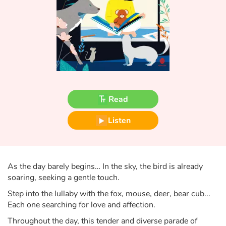
Fable, myth, literature and poetry
Princesses and princes, kings, queens and dragons
Ogres, monsters and witches
Heroines and Heroes
Read
Ecology, nature, seasons
Listen
The animals
Travel, epic, investigation, adventure
As the day barely begins… In the sky, the bird is already
soaring, seeking a gentle touch.
Around the world
Step into the lullaby with the fox, mouse, deer, bear cub...
Learning
Each one searching for love and affection.
Throughout the day, this tender and diverse parade of