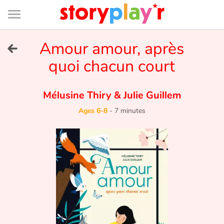
Connexion
Menu
Contenu
Recherche
Bibliothèque
Bas
de
page
Menu
➜
Amour amour, après
FR
quoi chacun court
Log in
Mélusine Thiry
&
Julie Guillem
Try for free
Ages 6-8
-
7 minutes
Library
Awards
Home
Tales and classics in french