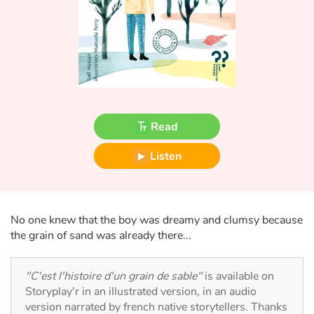
Fable, myth, literature and poetry
Princesses and princes, kings, queens and dragons
Ogres, monsters and witches
Heroines and Heroes
Read
Ecology, nature, seasons
Listen
The animals
Travel, epic, investigation, adventure
No one knew that the boy was dreamy and clumsy because
the grain of sand was already there...
Around the world
"C'est l'histoire d'un grain de sable"
is available on
Learning
Storyplay'r in an illustrated version, in an audio
version narrated by french native storytellers. Thanks