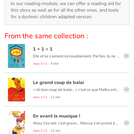
Arts, space, activities
to our reading module, we can offer a reading aid for
this story as well as for all the other ones, and tools
Documentaries
for a dyslexic children adapted version.
With the family
From the same collection :
Daily life and hobbies
1 + 1 = 1
…
Elle et lui s’aiment incroyablement. Parfois, ils ne se comprennent pas. Et pourtant…
At school
Ages 9-12
- 6 min
Festivals and events
Le grand coup de balai
…
Love and friendship
« Un bon coup de balai... » c’est ce que Malba entendait de la part des passants qui passaient devant lui d’un air méprisant. Jusqu’à ce qu’il tombe sur un vrai balai qui allait l’aider à tracer son chemin...
Ages 9-12
- 11 min
Social issues
En avant la musique !
Emotions and feelings
…
Aliou, t’es noir c’est grave… Marcus s’en prend à Aliou mais à l’école de la République, chaque élève a droit à la Liberté, l’Egalité et la Fraternité. Facile à dire mais à l’école il y a Marcus et sa bande...
Ages 9-12
- 13 min
Formats and illustrations