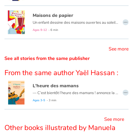
Catalogue anglais
Maisons de papier
…
Un enfant dessine des maisons ouvertes au soleil, à tous vents et à tous gens mais la gomme fait son œuvre… et le lecteur bascule dans la réalité du quotidien
Ages 9-12
- 6 min
Contraste +
See more
Help
See all stories from the same publisher
Home
From the same author Yaël Hassan :
Family
L'heure des mamans
…
— C’est bientôt l’heure des mamans ! annonce la maîtresse.
Schools
« N’importe quoi ! » se dit notre petit héros. L’heure des mamans, l’heure des mamans... Lui, c’est plutôt son grand-père, sa grand-mère, son père, sa nounou, ou encore son tonton qui viennent l’attendre après la classe ! On découvrira à la fin de l’histoire quelle est vraiment l’heure des mamans pour le jeune raton laveur.
Ages 3-5
- 3 min
Le texte, bien écrit avec une touche d'humour, plaide pour une lecture à haute voix. Il est accompagné d'illustrations douces et prégnantes. Un album réussi et précieux pour rappeler certaines évidences.
Libraries
See more
Other books illustrated by Manuela
Videos & Tutorials