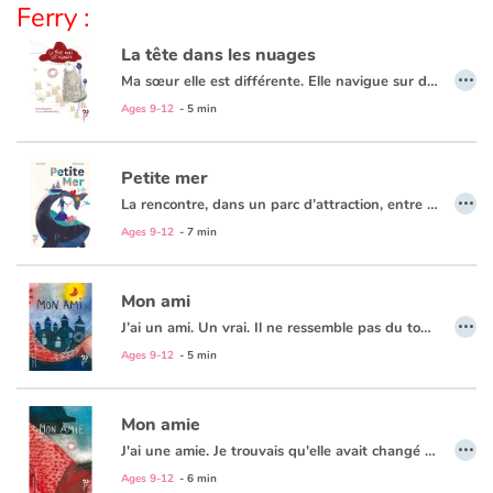
Ferry :
La tête dans les nuages
Blog
…
Ma sœur elle est différente. Elle navigue sur des bateaux de papiers qu’elle plie à longueur de journée...
Ages 9-12
- 5 min
Learn french with Storyplay'r
French book lists for children
Petite mer
…
La rencontre, dans un parc d’attraction, entre une petite fille et une baleine, rencontre qui déclenche une action engagée pour la Liberté.
Reading for children
Ages 9-12
- 7 min
Activities and workshops
Mon ami
…
Dyslexia and reading disorders
J’ai un ami. Un vrai. Il ne ressemble pas du tout à l’ami tel que je me l’imaginais. Mais même quand on ne se voit pas, je pense à lui, et ça m’aide vraiment !
Au format papier, ce livre est un album recto-verso. Découvrez cette histoire du
Ages 9-12
- 5 min
Mon amie
…
J'ai une amie. Je trouvais qu'elle avait changé mais elle ne voulait pas me délivrer son secret.
Au format papier, ce livre est un album recto-verso. Découvrez cette histoire du
Ages 9-12
- 6 min