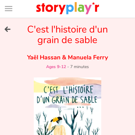
Connexion
Menu
Contenu
Recherche
Bibliothèque
Bas
de
page
Menu
➜
C'est l'histoire d'un
FR
grain de sable
Log in
Yaël Hassan
&
Manuela Ferry
Try for free
Ages 9-12
-
7 minutes
Library
Awards
Home
Tales and classics in french