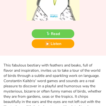
Fable, myth, literature and poetry
Princesses and princes, kings, queens and dragons
Ogres, monsters and witches
Read
Heroines and Heroes
Listen
Ecology, nature, seasons
The animals
This fabulous bestiary with feathers and beaks, full of
flavor and inspiration, invites us to take a tour of the world
Travel, epic, investigation, adventure
of birds through a subtle and sparkling work on language.
Constantin Kaïtéris' word games and sounds are a real
Around the world
pleasure to discover in a playful and humorous way the
mysterious, bizarre or often funny names of birds, whether
Learning
they are from gardens, seas or the tropics. It chirps
beautifully in the ears and the eyes are not left out with the