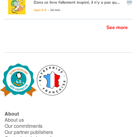
…
Dans ce livre follement inspiré, il n’y a pas que les humains et les animaux qui partent en voyage. Les objets font de même, et les maisons, et les arbres, et les saisons ! Tout se déplace pour l’enchantement du lecteur. Car rien n’est impossible avec la poésie et l’imaginaire débridé de Béatrice Libert, son humour et sa tendresse. Kotimi témoigne magnifiquement de chaque poème. Quelle invention dans ses images qui captent d’un trait l’essence des mots, les prolongent et les transcendent. Son crayonné franc et ses jeux de matières invitent eux aussi les enfants à voyager. À la fin de ce beau recueil, on se sent tous pousser des ailes !
Ages 6-8
- 14 min
Blog
See more
Learn french with Storyplay'r
French book lists for children
Reading for children
Activities and workshops
Dyslexia and reading disorders
About
About us
Our commitments
Our partner publishers