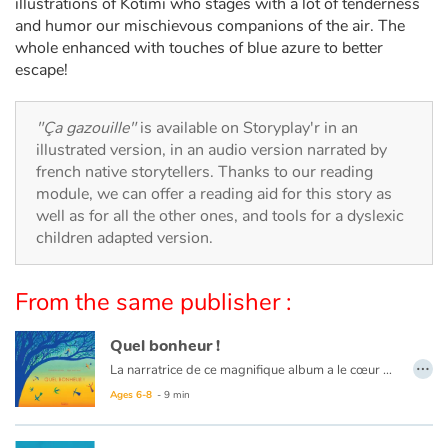
Arts, space, activities
illustrations of Kotimi who stages with a lot of tenderness
and humor our mischievous companions of the air. The
whole enhanced with touches of blue azure to better
Documentaries
escape!
With the family
"Ça gazouille"
is available on Storyplay'r in an
illustrated version, in an audio version narrated by
Daily life and hobbies
french native storytellers. Thanks to our reading
module, we can offer a reading aid for this story as
At school
well as for all the other ones, and tools for a dyslexic
children adapted version.
Festivals and events
From the same publisher :
Love and friendship
Quel bonheur !
Social issues
…
La narratrice de ce magnifique album a le cœur gonflé de joie. La journée lui paraît si belle. Il lui semble que tout lui parle : les fleurs, les oiseaux, les arbres, les nuages. C’est si fort qu’elle ne veut conserver pour elle seule cette émotion. Elle aimerait tant la partager avec sa mère, avec son père, avec son frère, avec ses grands-parents, avec tous ceux qu’elle aime. Et même s’ils n’ont pas le temps, même s’ils ne sont pas disponibles en ce si beau jour où la nature entière semble complice de son émerveillement, elle va chercher comment leur communiquer, malgré tout, secrètement, l’impression du bonheur dont elle était emplie.
Emotions and feelings
Ages 6-8
- 9 min
Formats and illustrations