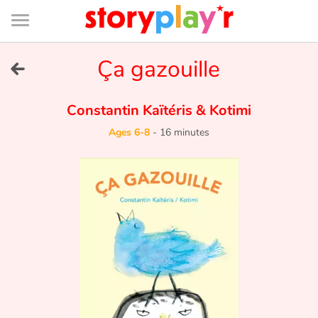
Connexion
Menu
Contenu
Recherche
Bibliothèque
Bas
de
page
Menu
➜
Ça gazouille
FR
Log in
Constantin Kaïtéris
&
Kotimi
Ages 6-8
-
16 minutes
Try for free
Library
Awards
Home
Tales and classics in french