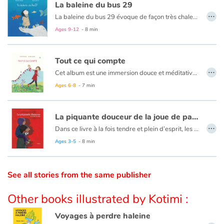
La baleine du bus 29
…
La baleine du bus 29 évoque de façon très chaleureuse et poétique le regard d'une petite fille sur une femme truculente et émouvante installée durant une semaine devant son arrêt de bus. Aux yeux de la petite fille, cette femme ressemble à une baleine échouée sur le trottoir. En créant cette histoire, où l'un des deux personnages est une SDF, l'auteur parvient à réaliser un livre très attachant, riche de tendresse, de poésie, d'imagination, d'humour et d'émotion.
Catalogue anglais
Ages 9-12
- 8 min
Tout ce qui compte
Contraste +
…
Cet album est une immersion douce et méditative, dans un après-midi ensoleillé, où le temps se suspend. Une petite fille s’adresse à nous comme une amie et nous dit la saveur des petits bonheurs fugaces, la richesse des choses simples et la magie de l’enfance et des « petits trésors » collectés. Cet album doux et attachant évoque des sensations légères liées à ces petits riens qui font tout (ce qui compte) dans un univers gai et coloré, intimiste, que sait si bien retranscrire Aurélie Lahad. Ses illustrations accompagnent à merveille le texte profond de Karin Florman !
Ages 6-8
- 7 min
Help
Home
La piquante douceur de la joue de papa
…
Dans ce livre à la fois tendre et plein d’esprit, les auteurs mettent très joliment à la portée des enfants ce qu’on nomme l’oxymore : la réunion inattendue de deux notions habituellement opposées. Le jeune lecteur est invité à se souvenir – et sourire – de sensations ou d’impressions en principe impossibles à associer et pourtant justes comme « l’inconfortable bonheur d’avoir des chaussures neuves », « l’absence omniprésente d’un ami qui nous manque », « la fin infinie d’un livre qu’on peut relire » ou… « la piquante douceur » évoquée dans le titre. La belle complicité entre l’auteure et l’illustratrice forment des pages très attachantes.
Family
Ces oxymores exquis sont déployés ici et là, tel un poème en prose. Publié par une maison d'édition qui accorde une place importante à la poésie, ce titre offre une approche ludique de l’univers de la rhétorique. On ne peut que louer cette démarche singulière !
Ages 3-5
- 8 min
Schools
See all stories from the same publisher
Libraries
Other books illustrated by Kotimi :
Videos & Tutorials
Voyages à perdre haleine