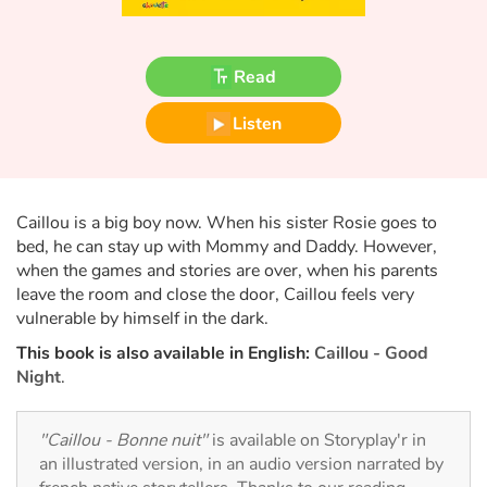
Fable, myth, literature and poetry
Princesses and princes, kings, queens and dragons
Read
Ogres, monsters and witches
Listen
Heroines and Heroes
Caillou is a big boy now. When his sister Rosie goes to
Ecology, nature, seasons
bed, he can stay up with Mommy and Daddy. However,
when the games and stories are over, when his parents
The animals
leave the room and close the door, Caillou feels very
vulnerable by himself in the dark.
Travel, epic, investigation, adventure
This book is also available in English:
Caillou - Good
Night
.
Around the world
Learning
"Caillou - Bonne nuit"
is available on Storyplay'r in
an illustrated version, in an audio version narrated by