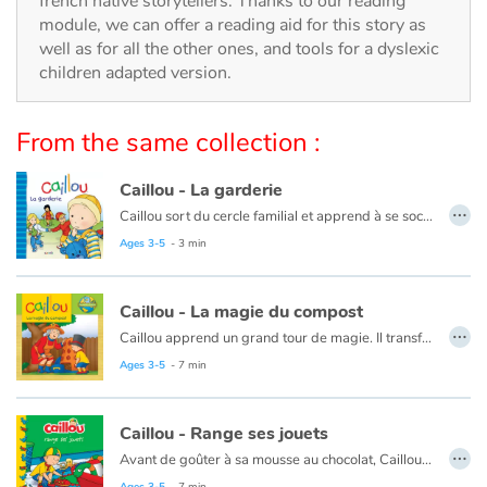
french native storytellers. Thanks to our reading
Arts, space, activities
module, we can offer a reading aid for this story as
well as for all the other ones, and tools for a dyslexic
Documentaries
children adapted version.
With the family
From the same collection :
Daily life and hobbies
Caillou - La garderie
…
At school
Caillou sort du cercle familial et apprend à se sociabiliser.
Ce livre est aussi disponible en anglais :
Caillou, Day care
Ages 3-5
- 3 min
Festivals and events
Caillou - La magie du compost
Love and friendship
…
Caillou apprend un grand tour de magie. Il transforme des déchets en nourriture pour les plantes !
Ce livre est aussi disponible en anglais :
Caillou, The magic of compost
Ages 3-5
- 7 min
Social issues
Emotions and feelings
Caillou - Range ses jouets
…
Avant de goûter à sa mousse au chocolat, Caillou doit ranger tous ses jouets. Heureusement, papa a une idée qui aidera Caillou à avoir un peu plus d'ordre.
Formats and illustrations