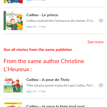
Ce livre est aussi disponible en anglais :
Caillou puts away his toys
Ages 3-5
- 7 min
Catalogue anglais
Caillou - Le prince
…
Caillou voudrait être l'amoureux de maman. À l'aide d'une histoire, papa lui explique que c'est impossible.
Ce livre est aussi disponible en anglais :
Caillou, The Prince
Ages 3-5
- 7 min
Contraste +
See more
Help
See all stories from the same publisher
Home
From the same author Christine
Family
L’Heureux :
Schools
Caillou - A peur de Théo
…
Théo est plus grand et plus fort que Caillou. Parfois, il utilise la force pour obtenir ce qu'il veut.
Libraries
Ce livre est aussi disponible en anglais :
Caillou and the big bully
Ages 3-5
- 7 min
Videos & Tutorials
Caillou - Je veux le faire tout seul