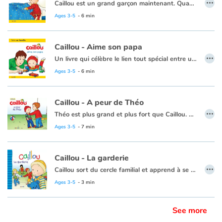
…
Caillou est un grand garçon maintenant. Quand sa sœur Rosie va au lit, il peut rester avant Maman et Papa. Mais, quand les jeux et histoires sont finis, quand ses parents sortent de sa chambre et ferment la porte, Caillou se sent très vulnérable tout seul dans le noir.
Ce livre existe également en français :
Caillou - Bonne nuit
Ages 3-5
- 6 min
Caillou - Aime son papa
…
Un livre qui célèbre le lien tout spécial entre un enfant et son papa. Caillou grandit et cherche de plus en plus à ressembler à son papa. Quand il sera plus grand, lui aussi voudra être un papa !
Ce livre existe aussi en anglais :
Caillou loves his daddy
.
Ages 3-5
- 6 min
Caillou - A peur de Théo
…
Théo est plus grand et plus fort que Caillou. Parfois, il utilise la force pour obtenir ce qu'il veut.
Ce livre est aussi disponible en anglais :
Caillou and the big bully
Ages 3-5
- 7 min
Caillou - La garderie
…
Caillou sort du cercle familial et apprend à se sociabiliser.
Ce livre est aussi disponible en anglais :
Caillou, Day care
Ages 3-5
- 3 min
See more