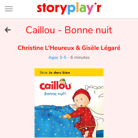
Connexion
Menu
Contenu
Recherche
Bibliothèque
Bas
de
page
Menu
➜
Caillou - Bonne nuit
FR
Log in
Christine L’Heureux
&
Gisèle Légaré
Ages 3-5
-
6 minutes
Try for free
Library
Awards
Home
Tales and classics in french