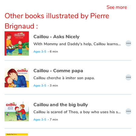
See more
Other books illustrated by Pierre
Brignaud :
Caillou - Asks Nicely
…
With Mommy and Daddy's help, Caillou learns that it's nice to hear the words please and thank you. They are like a friendly hug that encourages people to respond favorably. Politeness is much more than just a social convention; it is also a way to ease our interactions with others. Even very young children can learn to express their needs courteously. In this book, Caillou discovers why asking nicely is so important.
Ages 3-5
- 6 min
Caillou - Comme papa
…
Caillou cherche à imiter son papa.
Ages 3-5
- 3 min
Caillou and the big bully
…
Caillou is scared of Theo, a boy who uses his strength to get what he wants.
This book is also available in French:
Caillou a peur de Théo.
Ages 3-5
- 7 min