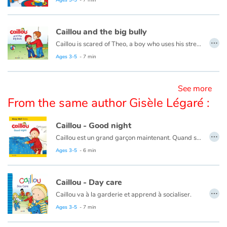
Ce livre existe également en anglais :
Caillou - Everything will be fine.
Blog
Caillou and the big bully
…
Caillou is scared of Theo, a boy who uses his strength to get what he wants.
Learn french with Storyplay'r
This book is also available in French:
Caillou a peur de Théo.
Ages 3-5
- 7 min
French book lists for children
See more
From the same author Gisèle Légaré :
Reading for children
Caillou - Good night
Activities and workshops
…
Caillou est un grand garçon maintenant. Quand sa sœur Rosie va au lit, il peut rester avant Maman et Papa. Mais, quand les jeux et histoires sont finis, quand ses parents sortent de sa chambre et ferment la porte, Caillou se sent très vulnérable tout seul dans le noir.
Ce livre existe également en français :
Caillou - Bonne nuit
Dyslexia and reading disorders
Ages 3-5
- 6 min
Caillou - Day care
…
Caillou va à la garderie et apprend à socialiser.
Cette histoire existe aussi en français :
Caillou, la garderie
Ages 3-5
- 7 min