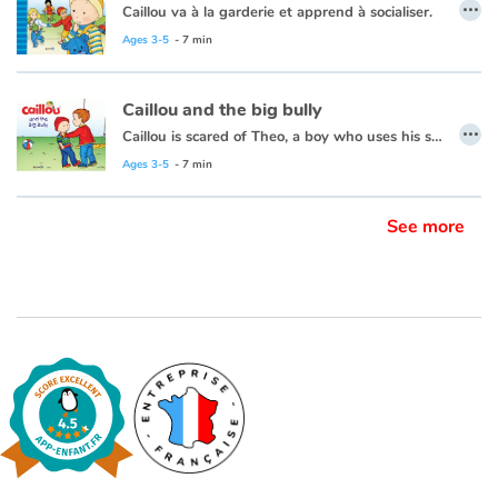
…
Caillou va à la garderie et apprend à socialiser.
Cette histoire existe aussi en français :
Caillou, la garderie
Ages 3-5
- 7 min
Caillou and the big bully
…
Caillou is scared of Theo, a boy who uses his strength to get what he wants.
This book is also available in French:
Caillou a peur de Théo.
Ages 3-5
- 7 min
See more