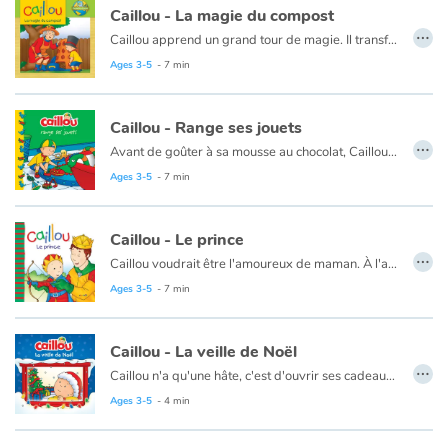
Arts, space, activities
Caillou - La magie du compost
…
Caillou apprend un grand tour de magie. Il transforme des déchets en nourriture pour les plantes !
Documentaries
Ce livre est aussi disponible en anglais :
Caillou, The magic of compost
Ages 3-5
- 7 min
With the family
Caillou - Range ses jouets
…
Daily life and hobbies
Avant de goûter à sa mousse au chocolat, Caillou doit ranger tous ses jouets. Heureusement, papa a une idée qui aidera Caillou à avoir un peu plus d'ordre.
Ce livre est aussi disponible en anglais :
Caillou puts away his toys
Ages 3-5
- 7 min
At school
Caillou - Le prince
Festivals and events
…
Caillou voudrait être l'amoureux de maman. À l'aide d'une histoire, papa lui explique que c'est impossible.
Ce livre est aussi disponible en anglais :
Caillou, The Prince
Ages 3-5
- 7 min
Love and friendship
Social issues
Caillou - La veille de Noël
…
Caillou n'a qu'une hâte, c'est d'ouvrir ses cadeaux. Il planifie même de rester éveillé toute la nuit pour assister au passage du père Noël. Mais cela s'avère un peu plus difficile que prévu...
Emotions and feelings
Ce livre est aussi disponible en anglais :
Caillou waits for Santa
Ages 3-5
- 4 min
Formats and illustrations