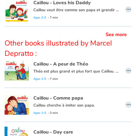
Caillou - Loves his Daddy
…
Caillou veut être comme son papa et grandir et devenir un papa, lui aussi !
Ce livre existe aussi en français :
Caillou - Aime son papa
Ages 3-5
- 7 min
See more
Other books illustrated by Marcel
Depratto :
Caillou - A peur de Théo
…
Théo est plus grand et plus fort que Caillou. Parfois, il utilise la force pour obtenir ce qu'il veut.
Ce livre est aussi disponible en anglais :
Caillou and the big bully
Ages 3-5
- 7 min
Caillou - Comme papa
…
Caillou cherche à imiter son papa.
Ages 3-5
- 3 min
Caillou - Day care