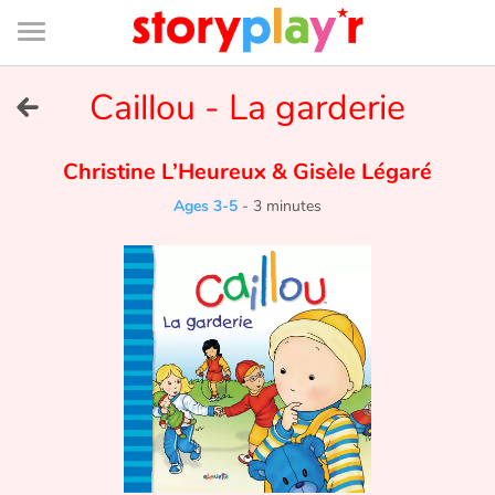
Connexion
Menu
Contenu
Recherche
Bibliothèque
Bas
de
page
Menu
➜
Caillou - La garderie
FR
Log in
Christine L’Heureux
&
Gisèle Légaré
Ages 3-5
-
3 minutes
Try for free
Library
Awards
Home
Tales and classics in french