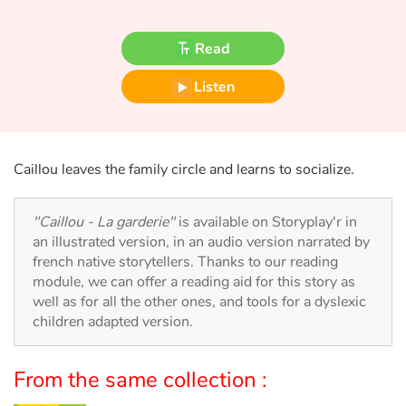
Fable, myth, literature and poetry
Read
Princesses and princes, kings, queens and dragons
Listen
Ogres, monsters and witches
Heroines and Heroes
Caillou leaves the family circle and learns to socialize.
Ecology, nature, seasons
"Caillou - La garderie"
is available on Storyplay'r in
The animals
an illustrated version, in an audio version narrated by
french native storytellers. Thanks to our reading
Travel, epic, investigation, adventure
module, we can offer a reading aid for this story as
well as for all the other ones, and tools for a dyslexic
Around the world
children adapted version.
Learning
From the same collection :