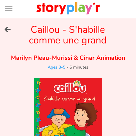
Connexion
Menu
Contenu
Recherche
Bibliothèque
Bas
de
page
Menu
➜
Caillou - S'habille
FR
comme une grand
Log in
Marilyn Pleau-Murissi
&
Cinar Animation
Try for free
Ages 3-5
-
6 minutes
Library
Awards
Home
Tales and classics in french