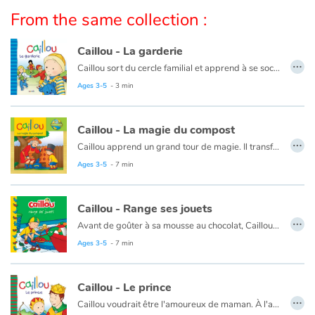
Arts, space, activities
From the same collection :
Documentaries
Caillou - La garderie
…
Caillou sort du cercle familial et apprend à se sociabiliser.
With the family
Ce livre est aussi disponible en anglais :
Caillou, Day care
Ages 3-5
- 3 min
Daily life and hobbies
Caillou - La magie du compost
…
At school
Caillou apprend un grand tour de magie. Il transforme des déchets en nourriture pour les plantes !
Ce livre est aussi disponible en anglais :
Caillou, The magic of compost
Ages 3-5
- 7 min
Festivals and events
Caillou - Range ses jouets
Love and friendship
…
Avant de goûter à sa mousse au chocolat, Caillou doit ranger tous ses jouets. Heureusement, papa a une idée qui aidera Caillou à avoir un peu plus d'ordre.
Social issues
Ce livre est aussi disponible en anglais :
Caillou puts away his toys
Ages 3-5
- 7 min
Emotions and feelings
Caillou - Le prince
…
Caillou voudrait être l'amoureux de maman. À l'aide d'une histoire, papa lui explique que c'est impossible.
Formats and illustrations