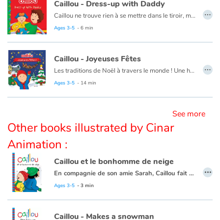
Caillou - Dress-up with Daddy
…
Ce livre est disponible en français :
Caillou - The phone call
Caillou ne trouve rien à se mettre dans le tiroir, mais Papa trouve une solution rigolote.
Blog
Ce livre existe aussi en français :
Caillou - Monsieur Caillou
Ages 3-5
- 6 min
Learn french with Storyplay'r
Caillou - Joyeuses Fêtes
…
Les traditions de Noël à travers le monde ! Une histoire par jour avant le jour de Noël. La famille de Caillou et ses amis se préparent pour la grande fête de Noël.
French book lists for children
Chaque soir, à la manière d'un calendrier de l'Avent, Caillou découvre de quelle façon les enfants du monde entier célèbrent leurs fêtes préférées.
Ages 3-5
- 14 min
Une belle façon de voyager à travers les traditions de Noël.
Reading for children
Ce livre existe aussi en anglais :
Caillou - Happy Holidays!
See more
Activities and workshops
Other books illustrated by Cinar
Animation :
Dyslexia and reading disorders
Caillou et le bonhomme de neige
…
En compagnie de son amie Sarah, Caillou fait son premier bonhomme de neige.
Ce livre est aussi disponible en anglais :
Caillou makes a snowman
Ages 3-5
- 3 min
Caillou - Makes a snowman