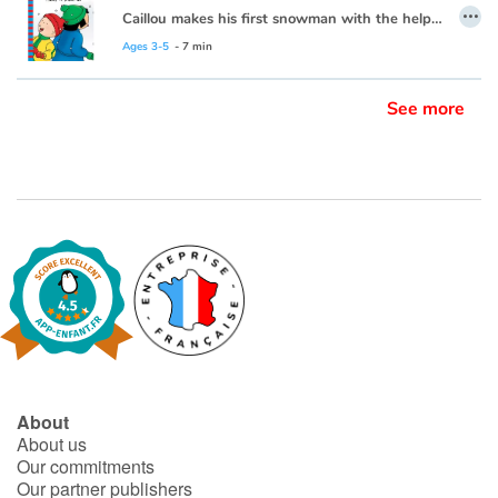
…
Caillou makes his first snowman with the help of his friend, Sarah.
This book is also available in French:
Caillou et le bonhomme de neige
Ages 3-5
- 7 min
See more
About
About us
Our commitments
Our partner publishers