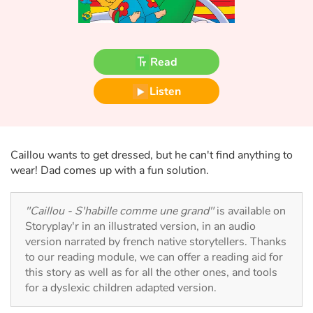
Fable, myth, literature and poetry
Princesses and princes, kings, queens and dragons
Read
Ogres, monsters and witches
Listen
Heroines and Heroes
Ecology, nature, seasons
Caillou wants to get dressed, but he can't find anything to
wear! Dad comes up with a fun solution.
The animals
"Caillou - S'habille comme une grand"
is available on
Travel, epic, investigation, adventure
Storyplay'r in an illustrated version, in an audio
version narrated by french native storytellers. Thanks
Around the world
to our reading module, we can offer a reading aid for
this story as well as for all the other ones, and tools
Learning
for a dyslexic children adapted version.