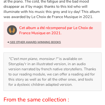
Arts, space, activities
at the piano. The cold, the fatigue and the bad mood
disappear as if by magic thanks to this kid who will
illuminate with his music this grey and icy day! This album
Documentaries
was awarded by Le Choix de France Musique in 2021.
With the family
Cet album a été récompensé par Le Choix de
France Musique en 2021.
Daily life and hobbies
➜
SEE OTHER AWARD-WINNING BOOKS
At school
Festivals and events
"C'est mon piano, monsieur !"
is available on
Storyplay'r in an illustrated version, in an audio
version narrated by french native storytellers. Thanks
Love and friendship
to our reading module, we can offer a reading aid for
this story as well as for all the other ones, and tools
Social issues
for a dyslexic children adapted version.
Emotions and feelings
From the same collection :
Formats and illustrations