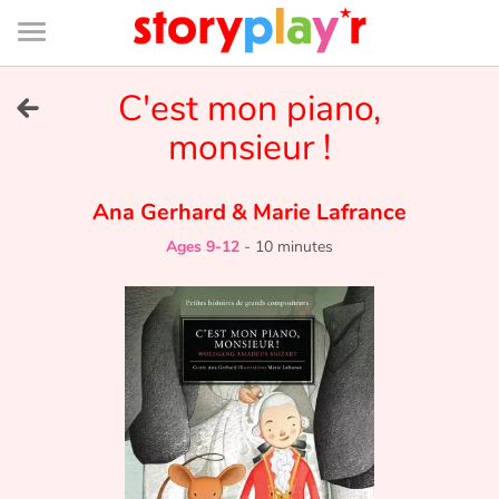
Connexion
Menu
Contenu
Recherche
Bibliothèque
Bas
de
page
Menu
➜
C'est mon piano,
FR
monsieur !
Log in
Ana Gerhard
&
Marie Lafrance
Try for free
Ages 9-12
-
10 minutes
Library
Awards
Home
Tales and classics in french