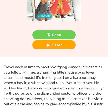
Fable, myth, literature and poetry
Princesses and princes, kings, queens and dragons
Ogres, monsters and witches
Read
Heroines and Heroes
Listen
Ecology, nature, seasons
The animals
Travel back in time to meet Wolfgang Amadeus Mozart as
you follow Minime, a charming little mouse who loves
Travel, epic, investigation, adventure
cheese and music! It's freezing cold on a harbour quay
when a boy in a white wig and red velvet suit arrives. He
Around the world
and his family have come to give a concert in a foreign city.
To the surprise of the disgruntled customs officer and the
Learning
scowling dockworkers, the young musician takes his violin
out of a case and begins to play, accompanied by his sister