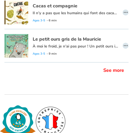
Cacas et compagnie
…
Il n’y a pas que les humains qui font des cacas. Tous les animaux, les oiseaux, les insectes, les poissons, du plus petit au plus grand, rejettent des déchets. Une aventure écologique aussi amusante qu’éducative.
Ages 3-5
- 6 min
Le petit ours gris de la Mauricie
…
À moi le froid, je n’ai pas peur ! Un petit ours ignore les conseils de ses parents et choisit de passer l’hiver loin de sa tanière. Libre, il fait la fête avec les oiseaux, les renards et les chevreuils. Mais le printemps est bien loin ! Rempli d’illustrations vivantes et raffinées, le livre est un hommage à la grande forêt québécoise, à ses arbres et à ses animaux. Les dix pièces musicales créées spécialement par Edgar Bori pour accompagner le conte suivent les aventures de l’ourson et de ses amis sur des airs circassiens, traditionnels ou jazz. Au rythme des saisons et des chansons, petit ourson deviendra grand!
Coup de cœur jeunesse Charles-Cros : Les chansons oscillent entre la ballade poétique et la comptine entraînante et plairont autant aux petits qu’aux parents.
Ages 3-5
- 9 min
See more