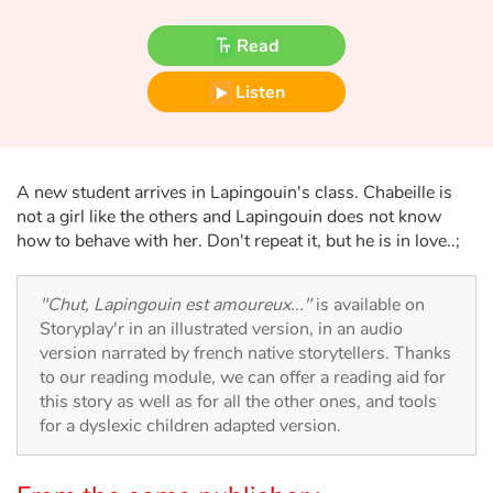
Fable, myth, literature and poetry
Read
Princesses and princes, kings, queens and dragons
Listen
Ogres, monsters and witches
Heroines and Heroes
A new student arrives in Lapingouin's class. Chabeille is
not a girl like the others and Lapingouin does not know
Ecology, nature, seasons
how to behave with her. Don't repeat it, but he is in love..;
The animals
"Chut, Lapingouin est amoureux..."
is available on
Storyplay'r in an illustrated version, in an audio
Travel, epic, investigation, adventure
version narrated by french native storytellers. Thanks
to our reading module, we can offer a reading aid for
Around the world
this story as well as for all the other ones, and tools
for a dyslexic children adapted version.
Learning