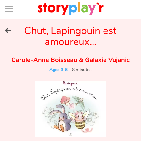
Connexion
Menu
Contenu
Recherche
Bibliothèque
Bas
de
page
Menu
➜
Chut, Lapingouin est
FR
amoureux...
Log in
Carole-Anne Boisseau
&
Galaxie Vujanic
Try for free
Ages 3-5
-
8 minutes
Library
Awards
Home
Tales and classics in french