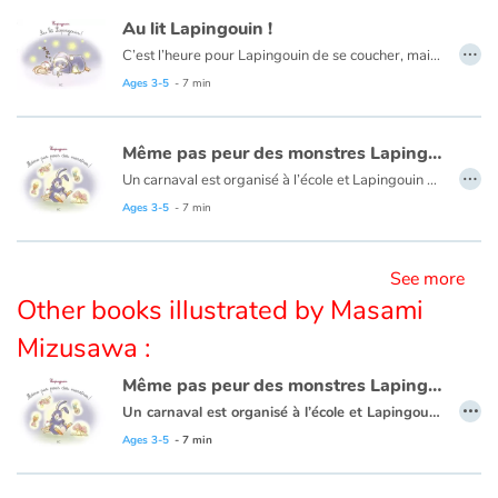
Au lit Lapingouin !
…
C’est l’heure pour Lapingouin de se coucher, mais il a tendance à trainer les nageoires pour y aller. Alors il fait tout pour gagner du temps, cherchant milles excuses, malgré les rappels de sa maman. À force de l’attendre, celle-ci s’endort dans son lit sans qu’il s’en rende compte. Occupé à chercher « Moudoux », son papa lui demande ce qu’il est en train de faire. Tout coi, il réfléchit et n’arrive pas à se souvenir ce que lui avait demandé de faire sa maman. Un traité illustratif d’une grande finesse tout en douceur.
Ages 3-5
- 7 min
Même pas peur des monstres Lapingouin
…
Un carnaval est organisé à l’école et Lapingouin décide de se déguiser en monstre. Mais il n’arrive pas à en choisir un. Il y a tellement de monstres différents. Préoccupé, Lapingouin en rêve toute la nuit. Mais le monstre de son cauchemar ne fait même pas peur. il est très gentil et tout triste d’être seul, sans amis parce qu’il est un monstre. Au réveil, Lapingouin change d’avis : Malapin lui fabriquera un autre costume qui surprendra tous ses copingouins. Et oui, c’est trop dur d’être un monstre.
Ages 3-5
- 7 min
See more
Other books illustrated by Masami
Mizusawa :
Même pas peur des monstres Lapingouin
…
Un carnaval est organisé à l’école et Lapingouin décide de se déguiser en monstre. Mais il n’arrive pas à en choisir un. Il y a tellement de monstres différents. Préoccupé, Lapingouin en rêve toute la nuit. Mais le monstre de son cauchemar ne fait même pas peur. il est très gentil et tout triste d’être seul, sans amis parce qu’il est un monstre. Au réveil, Lapingouin change d’avis : Malapin lui fabriquera un autre costume qui surprendra tous ses copingouins. Et oui, c’est trop dur d’être un monstre.
Ages 3-5
- 7 min