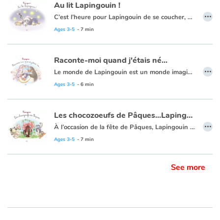
Au lit Lapingouin !
…
C’est l’heure pour Lapingouin de se coucher, mais il a tendance à trainer les nageoires pour y aller. Alors il fait tout pour gagner du temps, cherchant milles excuses, malgré les rappels de sa maman. À force de l’attendre, celle-ci s’endort dans son lit sans qu’il s’en rende compte. Occupé à chercher « Moudoux », son papa lui demande ce qu’il est en train de faire. Tout coi, il réfléchit et n’arrive pas à se souvenir ce que lui avait demandé de faire sa maman. Un traité illustratif d’une grande finesse tout en douceur.
Ages 3-5
- 7 min
Raconte-moi quand j'étais né...
…
Le monde de Lapingouin est un monde imaginaire où sa nature hybride, croisement entre un lapin et un pingouin, et celle de ses amis, évoquent la richesse et la transmission de la mixité. Lapingouin retrouve son album de naissance et pose un tas de questions à ses parents.
Ages 3-5
- 6 min
Les chocozoeufs de Pâques...Lapingouin
…
À l’occasion de la fête de Pâques, Lapingouin et sa classe visitent la coqolaterie du Chocochef. Ils vont enfin découvrir comment sont fabriqués les chocozœufs. Mais le Chocochef va-t-il leur dévoiler tous ses secrets ?
Ages 3-5
- 7 min
See more