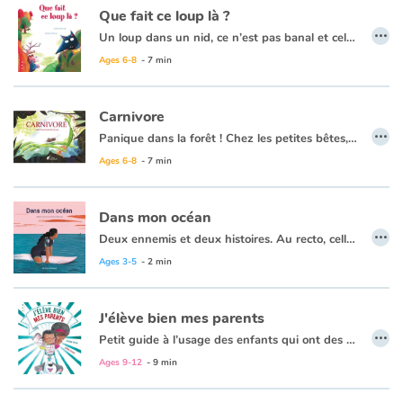
Que fait ce loup là ?
…
Un loup dans un nid, ce n’est pas banal et cela peut en déranger certains, voir même les rendre agressifs. Heureusement la propriétaire du nid se moque des remarques, des « qu’en dira t-on » et remet tout ce petit monde à sa place. Un texte léger, drôle, mais efficace pour parler de l’exclusion et de la violence qu’elle peut générer, agrémenté d’un petit clin d’oeil sur l’effet « mayonnaise » que produisent parfois les médias sur certains faits divers.
Blog
Ages 6-8
- 7 min
Learn french with Storyplay'r
Carnivore
…
French book lists for children
Panique dans la forêt ! Chez les petites bêtes, tous les insectes disparaissent. C'est décidé, le grillon va mener l'enquête pour découvrir quelle est la brute épaisse qui les dévore tous et s'engraisse.
Ages 6-8
- 7 min
Reading for children
Dans mon océan
Activities and workshops
…
Deux ennemis et deux histoires. Au recto, celle de la surfeuse qui vit en harmonie avec l'océan. Au verso, celle du requin pour qui les fonds marins n'ont pas de secrets. La femme et l'animal ne se connaissent pas mais se redoutent. Pourtant, ils sont en réalité plus proches que jamais.
Ages 3-5
- 2 min
Dyslexia and reading disorders
Après le succès de Dans ma montagne, Jérôme Peyrat explore un nouveau territoire : l'océan. Avec Adèle Tariel au scénario, ils mettent en lumière les similitudes entre un requin et une fille de l'eau dans un album recto-verso.
J'élève bien mes parents
…
Petit guide à l’usage des enfants qui ont des parents difficiles. Neuf thèmes traités avec humour et amour sur le quotidien de la vie en famille.
Ages 9-12
- 9 min