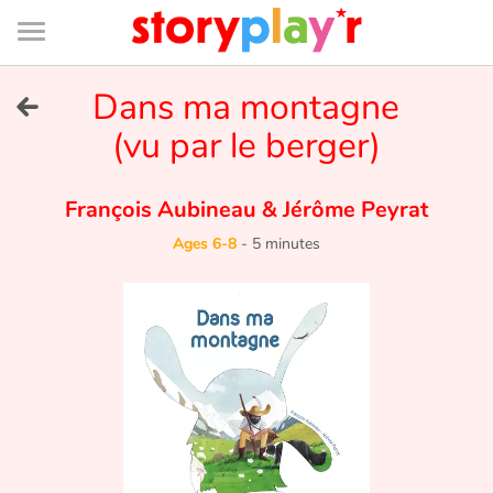
Connexion
Menu
Contenu
Recherche
Bibliothèque
Bas
de
page
Menu
➜
Dans ma montagne
FR
(vu par le berger)
Log in
François Aubineau
&
Jérôme Peyrat
Try for free
Ages 6-8
-
5 minutes
Library
Awards
Home
Tales and classics in french