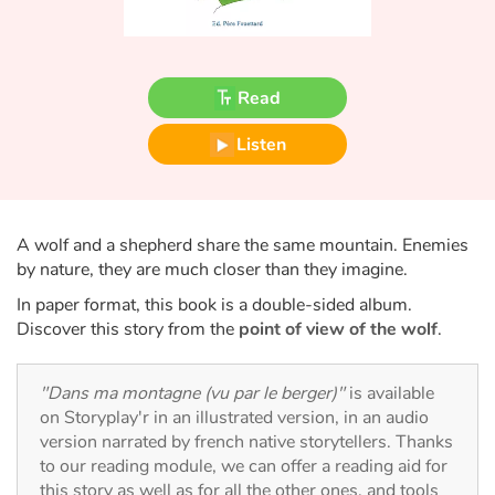
Fable, myth, literature and poetry
Princesses and princes, kings, queens and dragons
Read
Ogres, monsters and witches
Listen
Heroines and Heroes
Ecology, nature, seasons
A wolf and a shepherd share the same mountain. Enemies
by nature, they are much closer than they imagine.
The animals
In paper format, this book is a double-sided album.
Discover this story from the
point of view of the wolf
.
Travel, epic, investigation, adventure
Around the world
"Dans ma montagne (vu par le berger)"
is available
on Storyplay'r in an illustrated version, in an audio
version narrated by french native storytellers. Thanks
Learning
to our reading module, we can offer a reading aid for
this story as well as for all the other ones, and tools