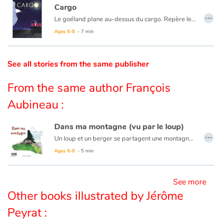
Cargo
…
Le goéland plane au-dessus du cargo. Repère le Capitaine, si petit d’en haut qu’il le reconnaît à peine.
Catalogue anglais
Cette nuit, l’oiseau va le suivre, luttant contre le vent et les vagues. Surtout, ne pas le perdre de vue. Il doit voler entre l’obscurité du ciel et de la mer, veiller sur lui jusqu’au retour au port.
Ages 6-8
- 7 min
Contraste +
See all stories from the same publisher
From the same author François
Help
Aubineau :
Home
Dans ma montagne (vu par le loup)
…
Family
Un loup et un berger se partagent une montagne. Ennemis par nature, ils sont pourtant plus proches qu'ils ne l'imaginent.
Au format papier, ce livre est un album recto-verso. Découvrez cette histoire du
Ages 6-8
- 5 min
Schools
See more
Libraries
Other books illustrated by Jérôme
Peyrat :
Videos & Tutorials