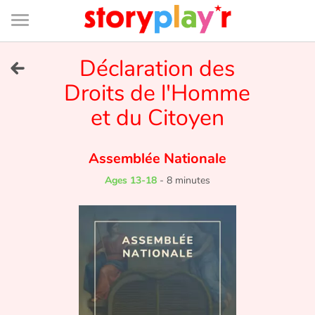
Connexion
Menu
Contenu
Recherche
Bibliothèque
Bas
de
page
Menu
➜
Déclaration des
FR
Droits de l'Homme
Log in
et du Citoyen
Try for free
Assemblée Nationale
Library
Ages 13-18
-
8 minutes
Awards
Home
Tales and classics in french