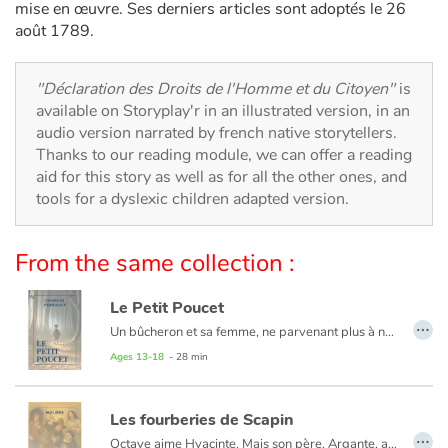
Arts, space, activities
mise en œuvre. Ses derniers articles sont adoptés le 26
août 1789.
Documentaries
"Déclaration des Droits de l'Homme et du Citoyen"
is
With the family
available on Storyplay'r in an illustrated version, in an
audio version narrated by french native storytellers.
Daily life and hobbies
Thanks to our reading module, we can offer a reading
aid for this story as well as for all the other ones, and
tools for a dyslexic children adapted version.
At school
Festivals and events
From the same collection :
Love and friendship
Le Petit Poucet
…
Un bûcheron et sa femme, ne parvenant plus à nourrir leurs sept garçons, se résignent à aller les perdre en forêt. C'est sans compter sur la ruse du benjamin, Petit Poucet, qui les aidera à retrouver leur chemin et à se sauver de l'Ogre !
Social issues
Ages 13-18
- 28 min
Emotions and feelings
Les fourberies de Scapin
…
Formats and illustrations
Octave aime Hyacinte. Mais son père, Argante, a d'autres projets pour lui... Lorsqu'il apprend l'union des deux jeunes gens, il menace de déshériter son fils. Octave se confie alors à Scapin. Le rusé valet a plus d'un tour dans son sac pour faire triompher l'amour.