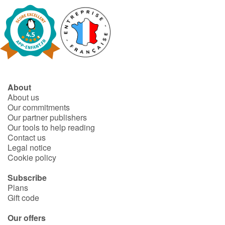
Blog
Learn french with Storyplay'r
French book lists for children
About
About us
Reading for children
Our commitments
Our partner publishers
Activities and workshops
Our tools to help reading
Contact us
Legal notice
Dyslexia and reading disorders
Cookie policy
Subscribe
Plans
Gift code
Our offers