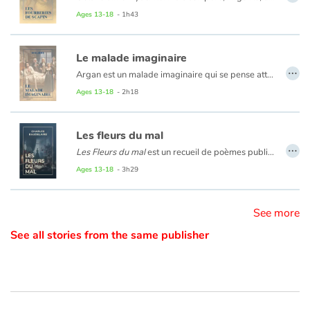
Une comédie rythmée qui met en scène le valet le plus célèbre du théâtre classique !
Ages 13-18
- 1h43
Catalogue anglais
Le malade imaginaire
…
Argan est un malade imaginaire qui se pense atteint de mille maux. Il croit avoir trouvé l'ultime remède en mariant sa fille, Angélique, à un médecin...
Contraste +
Ages 13-18
- 2h18
Help
Les fleurs du mal
…
Les Fleurs du mal
est un recueil de poèmes publié en 1857 qui explore les thèmes de la beauté, du mal, du spleen, et de l'évasion. Baudelaire y exprime une vision ambivalente de la vie, mêlant souffrance et exaltation, en abordant des sujets tels que l'amour, la mort, la déchéance et la quête de l'idéal. À travers un style novateur et un langage riche en symboles, l'œuvre reflète les tourments intérieurs du poète et son désir d'échapper à la banalité du monde.
Home
Ages 13-18
- 3h29
Family
See more
Schools
See all stories from the same publisher
Libraries
Videos & Tutorials