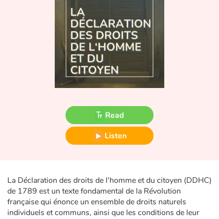
Fable, myth, literature and poetry
Princesses and princes, kings, queens and dragons
Ogres, monsters and witches
Heroines and Heroes
Ecology, nature, seasons
Read
The animals
Listen
Travel, epic, investigation, adventure
Around the world
La Déclaration des droits de l'homme et du citoyen (DDHC)
de 1789 est un texte fondamental de la Révolution
Learning
française qui énonce un ensemble de droits naturels
individuels et communs, ainsi que les conditions de leur