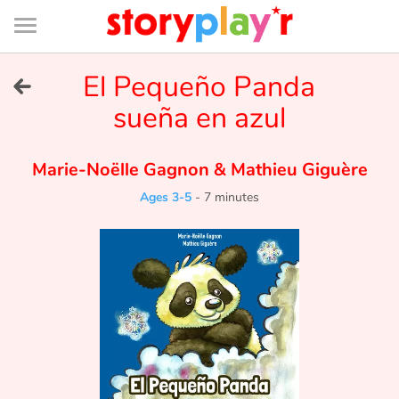
Connexion
Menu
Contenu
Recherche
Bibliothèque
Bas
de
page
Menu
➜
El Pequeño Panda
FR
sueña en azul
Log in
Marie-Noëlle Gagnon
&
Mathieu Giguère
Try for free
Ages 3-5
-
7 minutes
Library
Awards
Home
Tales and classics in french