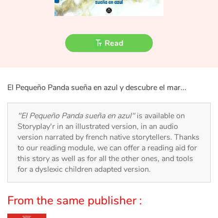
Fable, myth, literature and poetry
Princesses and princes, kings, queens and dragons
Read
Ogres, monsters and witches
Heroines and Heroes
El Pequeño Panda sueña en azul y descubre el mar...
Ecology, nature, seasons
"El Pequeño Panda sueña en azul"
is available on
The animals
Storyplay'r in an illustrated version, in an audio
version narrated by french native storytellers. Thanks
to our reading module, we can offer a reading aid for
Travel, epic, investigation, adventure
this story as well as for all the other ones, and tools
for a dyslexic children adapted version.
Around the world
Learning
From the same publisher :