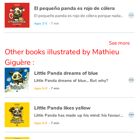
El pequeño panda es rojo de cólera
…
El pequeño panda es rojo de cólera porque nada se pasa como lo quiere
Blog
Ages 3-5
- 7 min
Learn french with Storyplay'r
See more
French book lists for children
Other books illustrated by Mathieu
Giguère :
Reading for children
Little Panda dreams of blue
…
Activities and workshops
Little Panda dreams of blue... But why?
This book is also available in French:
Petit Panda rêve au bleu
Ages 6-8
- 7 min
Dyslexia and reading disorders
Little Panda likes yellow
…
Little Panda has made up his mind: his favourite colour is yellow. When his mother asks him why, he explains all the different ways yellow lights up his life. But there’s one other secret reason for you to find out! Come discover a world of colours and rhymes with this delightful series of narrated, animated books featuring Little Panda and his friends.
This book is also available in French:
Petit Panda préfère le jaune
Ages 6-8
- 7 min