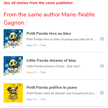
See all stories from the same publisher
Catalogue anglais
From the same author Marie-Noëlle
Gagnon :
Contraste +
Petit Panda rêve au bleu
…
Petit Panda rêve au bleu et pense aux joies de la mer...
Help
Ce livre est aussi disponible en anglais :
Little Panda dreams of blue
Ages 3-5
- 7 min
Home
Little Panda dreams of blue
…
Little Panda dreams of blue... But why?
Family
This book is also available in French:
Petit Panda rêve au bleu
Ages 6-8
- 7 min
Schools
Petit Panda préfère le jaune
…
Libraries
Petit Panda vient de décider que le jaune est sa couleur préférée. Pourquoi ? veut savoir Maman Panda. Petit Panda entreprend alors de lui énumérer toutes les raisons pour lesquelles le jaune est une couleur fantastique. Mais sa raison secrète, toutefois, il ne la révélera qu'à toi ! Plongez sans tarder dans l'univers drôle et poétique de Petit Panda découvre les couleurs, une série de livres narrés et animés pour les tout-petits.
Ce livre est aussi disponible en anglais :
Little Panda likes yellow
Ages 3-5
- 7 min
Videos & Tutorials