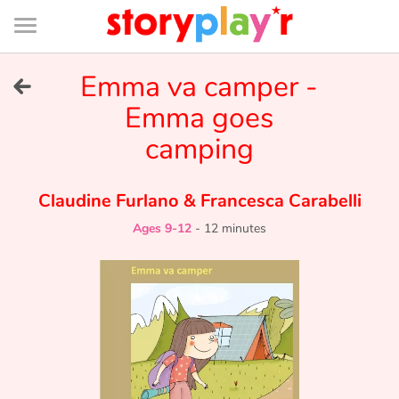
Connexion
Menu
Contenu
Recherche
Bibliothèque
Bas
de
page
Menu
➜
Emma va camper -
FR
Emma goes
Log in
camping
Try for free
Claudine Furlano
&
Francesca Carabelli
Library
Ages 9-12
-
12 minutes
Awards
Home
Tales and classics in french