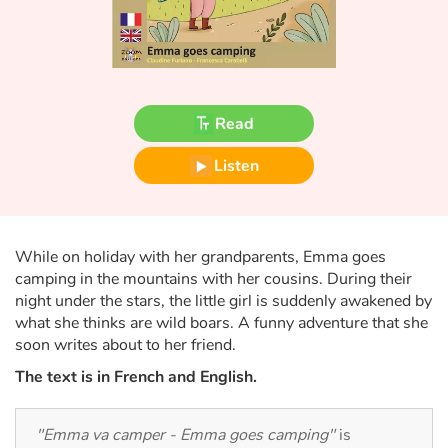
Fable, myth, literature and poetry
Princesses and princes, kings, queens and dragons
Ogres, monsters and witches
Read
Heroines and Heroes
Listen
Ecology, nature, seasons
The animals
While on holiday with her grandparents, Emma goes
camping in the mountains with her cousins. During their
night under the stars, the little girl is suddenly awakened by
Travel, epic, investigation, adventure
what she thinks are wild boars. A funny adventure that she
soon writes about to her friend.
Around the world
The text is in French and English.
Learning
"Emma va camper - Emma goes camping"
is