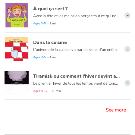
À quoi ça sert ?
…
Avec la tête et les mains on perçoit tout ce qui nous entoure. Mais qu’est-ce qui sert à quoi ? Le vocabulaire des sens dès le plus jeune âge.
Blog
Ages 3-5
- 1 min
Learn french with Storyplay'r
Dans la cuisine
French book lists for children
…
L’univers de la cuisine vu par les yeux d’un enfant pour jouer sur le principe des contraires.
Ages 3-5
- 4 min
Reading for children
Activities and workshops
Tiramisù ou comment l'hiver devint agréable
…
Le premier hiver de tous les temps vient de tomber sur le petit village de la péninsule. La population est désespérée. Bepi Biscotto, l'inventeur fantaisiste et gourmand du village, trouve dans les étoiles le moyen de ramener le sourire sur toutes les lèvres.
Dyslexia and reading disorders
Ages 9-12
- 11 min
See more