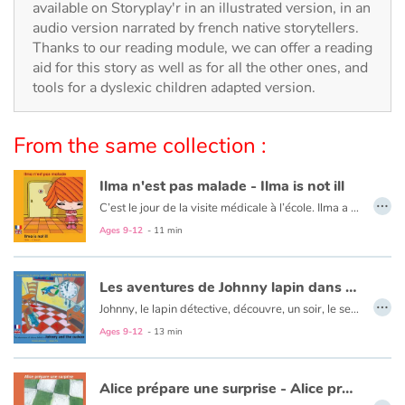
Arts, space, activities
available on Storyplay'r in an illustrated version, in an
audio version narrated by french native storytellers.
Documentaries
Thanks to our reading module, we can offer a reading
aid for this story as well as for all the other ones, and
tools for a dyslexic children adapted version.
With the family
Daily life and hobbies
From the same collection :
At school
Ilma n'est pas malade - Ilma is not ill
…
C’est le jour de la visite médicale à l’école. Ilma a peur des piqûres et décide de se cacher. Toute la classe se met à sa recherche. Mais Ilma se blesse et la visite devient inévitable pour elle.
Festivals and events
Le texte est en français et en anglais.
Ages 9-12
- 11 min
Love and friendship
Les aventures de Johnny lapin dans Johnny et le coucou - The adventures of Johnny Rabbit in Johnny and the cuckoo
…
Johnny, le lapin détective, découvre, un soir, le secret de Max le coucou. En effet, Max est amoureux. Il dissimule dans son horloge une Madame Coucou et leurs petits. Mais le fermier sera-t-il prêt à accepter ces clandestins?
Social issues
Le texte est en français et en anglais.
Ages 9-12
- 13 min
Emotions and feelings
Alice prépare une surprise - Alice prepares a surprise
…
Formats and illustrations