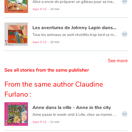
Alice a envie de préparer un gâteau pour sa maman. Elle rassemble tous les ingrédients et se dépêche de tout mélanger. Mais tout ne se passe pas comme prévu. La surprise sera-t-elle vraiment réussie ?
Le texte est en français et en anglais.
Ages 9-12
- 14 min
Catalogue anglais
Les aventures de Johnny Lapin dans Le coq qui n'avait pas chanté
…
Tous les animaux se sont réveillés trop tard ce matin à la ferme. Alphonse le coq n'a pas chanté. Il a disparu. Johnny, le lapin détective, se charge de mener l'enquête pour résoudre cette étrange énigme.
Contraste +
Ages 9-12
- 10 min
Help
See more
Home
See all stories from the same publisher
From the same author Claudine
Family
Furlano :
Schools
Anne dans la ville - Anne in the city
…
Libraries
Anne passe le week-end à Lille, chez sa mamie. Au programme : promenade au musée puis récréation au parc. Mais Lille est une grande ville et Anne n’a pas l’habitude. Une intense circulation, une foule grouillante, des ingrédients suffisants pour qu’une petite fille s’y perde. Mais où est passée Mamie ?
Le texte est en français et en anglais.
Ages 9-12
- 11 min
Videos & Tutorials