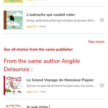
Catalogue anglais
L'autruche qui voulait voler
…
Kenjo, petit autruchon qui vit dans la savane africaine avec sa famille rêve de voler. Mais une autruche, cela ne vole pas…
Un très joli conte magnifiquement illustré qui apprend aux enfants à croire en leurs rêves.
Ages 6-8
- 8 min
Contraste +
See more
Help
See all stories from the same publisher
Home
From the same author Angèle
Family
Delaunois :
Schools
Le Grand Voyage de Monsieur Papier
…
Qu'est-ce que deviennent les journaux, les cartons et tous les vieux papiers une fois que nous les avons déposés dans le bac de recyclage ? Venez le découvrir dans
Libraries
Ages 6-8
- 7 min
Videos & Tutorials
Je suis riche !