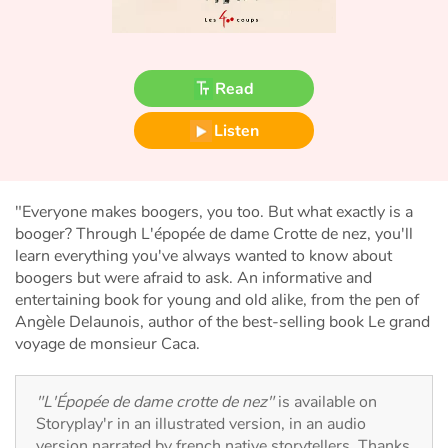
Fable, myth, literature and poetry
Princesses and princes, kings, queens and dragons
Read
Ogres, monsters and witches
Listen
Heroines and Heroes
Ecology, nature, seasons
"Everyone makes boogers, you too. But what exactly is a
booger? Through L'épopée de dame Crotte de nez, you'll
The animals
learn everything you've always wanted to know about
boogers but were afraid to ask. An informative and
entertaining book for young and old alike, from the pen of
Travel, epic, investigation, adventure
Angèle Delaunois, author of the best-selling book Le grand
voyage de monsieur Caca.
Around the world
"L'Épopée de dame crotte de nez"
is available on
Learning
Storyplay'r in an illustrated version, in an audio
version narrated by french native storytellers. Thanks