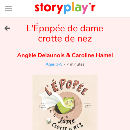
Connexion
Menu
Contenu
Recherche
Bibliothèque
Bas
de
page
Menu
➜
L'Épopée de dame
FR
crotte de nez
Log in
Angèle Delaunois
&
Caroline Hamel
Try for free
Ages 3-5
-
7 minutes
Library
Awards
Home
Tales and classics in french