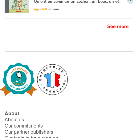
Qu'ont en commun un cochon, un bouc, un yéti, un chien et un dragon ? Ils ont tous mauvaise haleine ! Frédérique Loew nous propose un album aussi amusant que dégoûtant avec une parcelle de tendresse en prime. Cet album matelassé présente avec un humour décapant les répercussions de la mauvaise haleine d'une dizaine d'animaux. Des rimes rigolotes accompagnées d'illustrations tout aussi craquantes feront rire aux éclats les enfants. Grâce au thème des odeurs, les enfants et leurs parents pourront s'amuser à trouver d'autres odeurs et d'autres rimes.
Ages 6-8
- 8 min
See more
About
About us
Our commitments
Our partner publishers
Our tools to help reading