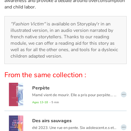
awareness and provoke a debate around overconsumption
Arts, space, activities
and child labor.
Documentaries
"Fashion Victim"
is available on Storyplay'r in an
With the family
illustrated version, in an audio version narrated by
french native storytellers. Thanks to our reading
module, we can offer a reading aid for this story as
Daily life and hobbies
well as for all the other ones, and tools for a dyslexic
children adapted version.
At school
Festivals and events
From the same collection :
Love and friendship
Perpète
…
Mamé vient de mourir. Elle a pris pour perpète… Perpète est un poème d’amour qui frappe à la porte du temps et au cœur des vivants.
Social issues
Ages 13-18
- 5 min
Emotions and feelings
Des airs sauvages
…
été 2023. Une rue en pente. Six adolescent.e.s et leur passion du skate, un spectacle simple de la vie, souriante et désinvolte. Jusqu'à ce jour où...
Formats and illustrations