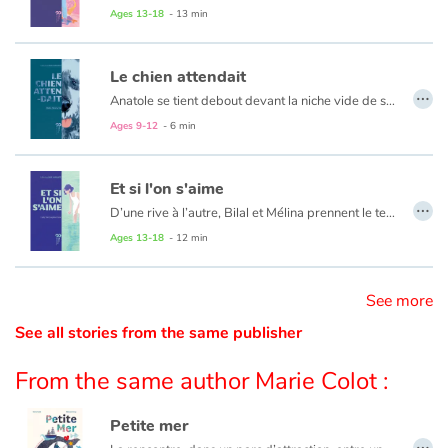
Ages 13-18
- 13 min
Catalogue anglais
Le chien attendait
…
Anatole se tient debout devant la niche vide de son chien.
Contraste +
Au travers de ses larmes défile mille images heureuses de tout ce que lui a donné et appris ce merveilleux compagnon…
Ages 9-12
- 6 min
Help
Et si l'on s'aime
…
D’une rive à l’autre, Bilal et Mélina prennent le temps de s’apprivoiser. Et s’ils choisissaient de s’aimer pour de bon ?
Home
À lire en vis-à-vis de "
Petite chose
" pour favoriser la prise de conscience et le débat autour de l’Amour et du « Mariage forcé ».
Ages 13-18
- 12 min
Family
See more
Schools
See all stories from the same publisher
From the same author Marie Colot :
Libraries
Petite mer
Videos & Tutorials
…