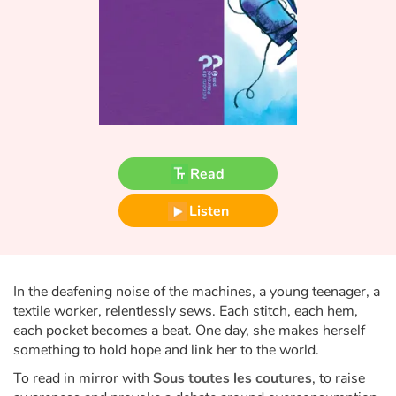
Fable, myth, literature and poetry
Princesses and princes, kings, queens and dragons
Ogres, monsters and witches
Heroines and Heroes
Read
Ecology, nature, seasons
Listen
The animals
Travel, epic, investigation, adventure
In the deafening noise of the machines, a young teenager, a
textile worker, relentlessly sews. Each stitch, each hem,
Around the world
each pocket becomes a beat. One day, she makes herself
something to hold hope and link her to the world.
Learning
To read in mirror with
Sous toutes les coutures
, to raise