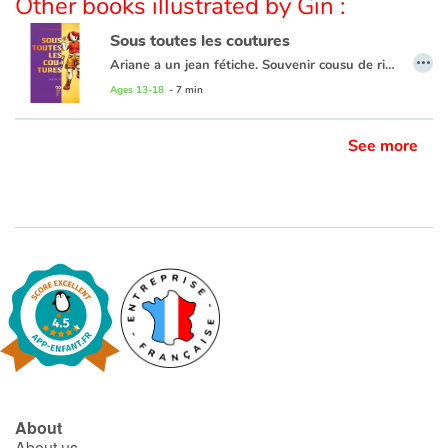
Other books illustrated by Gin :
Sous toutes les coutures
…
Ariane a un jean fétiche. Souvenir cousu de rires d’une aprèm avec ses copines dans les cabines.
À lire en vis-à-vis avec
Fashion Victim
pour provoquer la prise de conscience et le débat autour de la surconsommation et le travail des enfants.
Ages 13-18
- 7 min
See more
About
About us