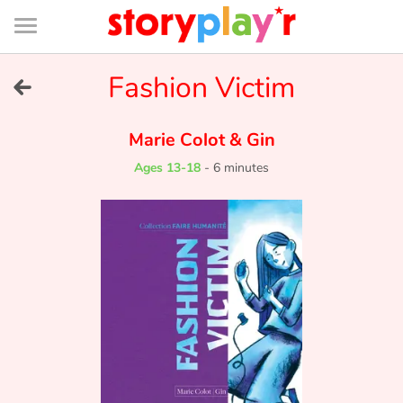
Connexion
Menu
Contenu
Recherche
Bibliothèque
Bas
de
page
Menu
➜
Fashion Victim
FR
Log in
Marie Colot
&
Gin
Ages 13-18
-
6 minutes
Try for free
Library
Awards
Home
Tales and classics in french