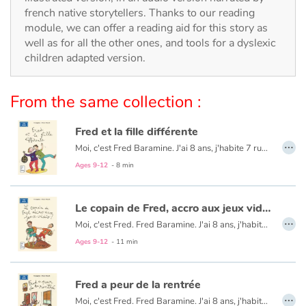
Arts, space, activities
french native storytellers. Thanks to our reading
module, we can offer a reading aid for this story as
Documentaries
well as for all the other ones, and tools for a dyslexic
children adapted version.
With the family
From the same collection :
Daily life and hobbies
Fred et la fille différente
At school
…
Moi, c'est Fred Baramine. J'ai 8 ans, j'habite 7 rue Cénou. Samedi, la journée avait super bien commencé : avec Maman, on regardait les dessins animés... jusqu'à ce que sa cousine Caroline arrive avec sa fille ! Elle était - comment dire ? - différente. On m'a expliqué qu'elle était née avec « la trisomie 21 »...
Ages 9-12
- 8 min
Festivals and events
Love and friendship
Le copain de Fred, accro aux jeux vidéo !
…
Moi, c'est Fred. Fred Baramine. J'ai 8 ans, j'habite 7 rue Cénou. Le week-end dernier, j'ai proposé à mon meilleur copain, Mouloud, de faire une super partie de pique-nique-foot. Mais, bizarre, il a refusé... Il faut dire qu'il avait un nouveau jeu vidéo vraiment génial, mais bon, c'était pas une raison pour faire comme si j'existais plus !
Social issues
Ages 9-12
- 11 min
Emotions and feelings
Fred a peur de la rentrée
…
Moi, c'est Fred. Fred Baramine. J'ai 8 ans, j'habite 7 rue Cénou avec Maman et mon chien Toufou. Et je viens de passer la pire rentrée qu'on peut imaginer ! Tout a commencé quand j'ai réalisé que j'avais laissé ma valise avec toutes mes fournitures pour l'école sur le quai de la gare de Cata-les-flots en vacances...
Formats and illustrations