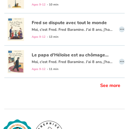
Ages 9-12
- 10 min
Fred se dispute avec tout le monde
…
Moi, c'est Fred. Fred Baramine. J'ai 8 ans, j'habite 7 rue Cénou. L'autre jour, j'ai passé une journée affreuse ! Tout a commencé à l'école, quand Mouloud, mon meilleur copain, a dit à la maîtresse que j'avais copié sur lui... Alors qu'on avait copié tous les deux ! À partir de ce moment, tout n'a fait qu'empirer...
Ages 9-12
- 13 min
Le papa d'Héloïse est au chômage...
…
Moi, c'est Fred. Fred Baramine. J'ai 8 ans, j'habite 7 rue Cénou. L'autre jour, j'ai entendu les parents d'Héloïse Crampon, ma voisine, se disputer. Le lendemain, j'ai surpris son papa dans l'escalier avec un imper à col relevé, un chapeau gris très enfoncé, et des lunettes noires, bizarre ! Je l'ai suivi jusqu'à un immeuble où était écrit : ANPE...
Ages 9-12
- 11 min
See more