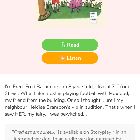
Fable, myth, literature and poetry
Princesses and princes, kings, queens and dragons
Ogres, monsters and witches
Read
Heroines and Heroes
Listen
Ecology, nature, seasons
The animals
I'm Fred. Fred Baramine. I'm 8 years old, I live at 7 Cénou
Street. What I like most is playing football with Mouloud,
Travel, epic, investigation, adventure
my friend from the building. Or so I thought... until my
neighbour Héloïse Crampon's violin audition. That's when I
Around the world
saw HER, my fairy. I was bewitched...
Learning
"Fred est amoureux"
is available on Storyplay'r in an
illustrated version, in an audio version narrated by