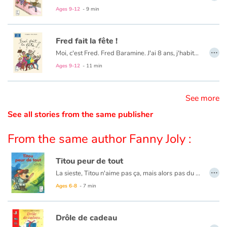
Ages 9-12
- 9 min
Catalogue anglais
Fred fait la fête !
…
Moi, c'est Fred. Fred Baramine. J'ai 8 ans, j'habite 7 rue Cénou. Cette année, pour mon anniversaire, j'ai demandé à Maman si on pouvait organiser une méga-fête. Le problème avec Maman, c'est qu'elle n'a jamais le temps. Mais quand j'ai dit que je pourrais faire la fête chez Papa, elle a répondu : " Hors de question ! La fête aura lieu ici, à la maison ! "
Contraste +
Ages 9-12
- 11 min
Help
See more
See all stories from the same publisher
Home
From the same author Fanny Joly :
Family
Titou peur de tout
Schools
…
La sieste, Titou n'aime pas ça, mais alors
pas du tout. Si bien qu'au moindre bruit... Titou se relève, et part combattre les monstres. Car, tout le monde le sait, les maisons en regorgent !
Ages 6-8
- 7 min
Libraries
Videos & Tutorials
Drôle de cadeau
…