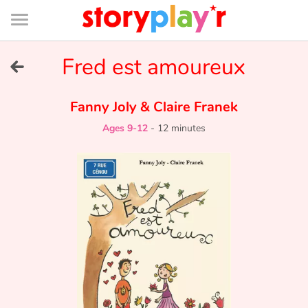
Connexion
Menu
Contenu
Recherche
Bibliothèque
Bas
de
page
Menu
➜
Fred est amoureux
FR
Log in
Fanny Joly
&
Claire Franek
Ages 9-12
-
12 minutes
Try for free
Library
Awards
Home
Tales and classics in french