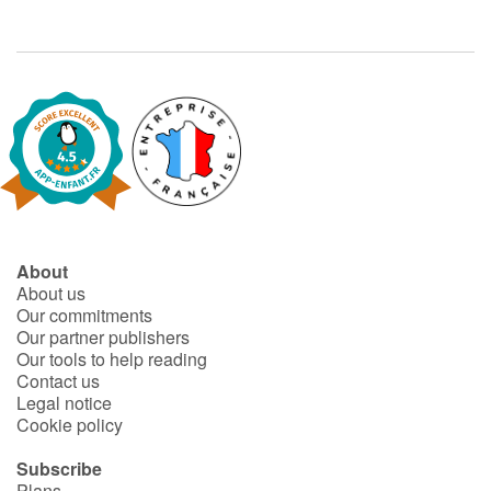
Blog
Learn french with Storyplay'r
French book lists for children
Reading for children
About
Activities and workshops
About us
Our commitments
Dyslexia and reading disorders
Our partner publishers
Our tools to help reading
Contact us
Legal notice
Cookie policy
Subscribe
Plans