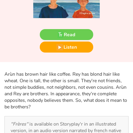
Fable, myth, literature and poetry
Princesses and princes, kings, queens and dragons
Ogres, monsters and witches
Read
Heroines and Heroes
Listen
Ecology, nature, seasons
Arùn has brown hair like coffee. Rey has blond hair like
The animals
wheat. One is tall, the other is small. They're not friends,
not simple buddies, not neighbors, not even cousins. Arùn
Travel, epic, investigation, adventure
and Rey are brothers. In appearance, they're complete
opposites, nobody believes them. So, what does it mean to
Around the world
be brothers?
Learning
"Frères"
is available on Storyplay'r in an illustrated
version, in an audio version narrated by french native