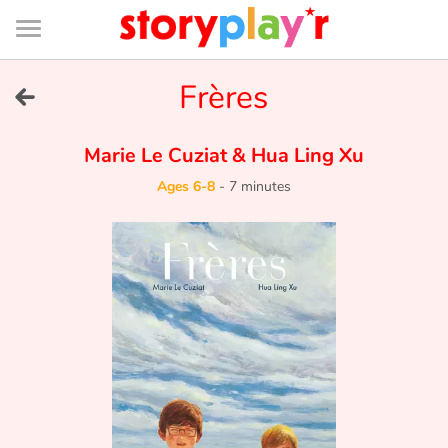
Connexion
Menu
Contenu
Recherche
Bibliothèque
Bas
de
page
Menu
➜
Frères
FR
Log in
Marie Le Cuziat
&
Hua Ling Xu
Ages 6-8
-
7 minutes
Try for free
Library
Awards
Home
Tales and classics in french