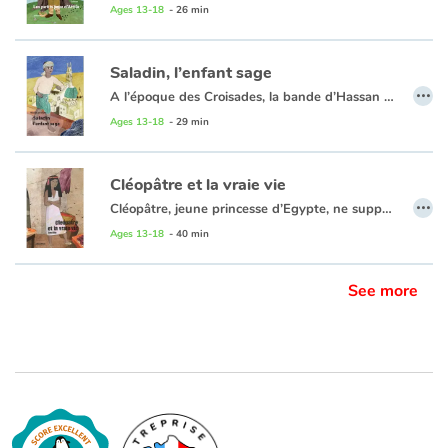
Ages 13-18
- 26 min
Saladin, l’enfant sage
…
A l’époque des Croisades, la bande d’Hassan à kidnappé deux enfants francs dans le souk de Balbeek, petite ville commerçante syrienne aux confins des principautés Franques d’Orient. La cité est en effervescence entre les parents occidentaux à la recherche de leurs enfants et les habitants incrédules. Selon Hicham, de la bande d’Hassan mais ami de Youssef, fils du gouverneur et futur Roi de tout le monde musulman, seul ce dernier peut les tirer d’affaire. Mais Hassan déteste Youssef et croit obtenir la gloire en sacrifiant les enfants des ennemis.
Ages 13-18
- 29 min
Cléopâtre et la vraie vie
…
Cléopâtre, jeune princesse d’Egypte, ne supporte plus la souffrance de son peuple, confinée qu’elle est dans son univers protégé de princesse de rang, et entourée de serviteurs dévoués mais hypocrites. Malgré les sarcasmes de sa grande sœur Bérénice, héritière désignée du Trône, Cléopâtre s’entête à essayer d’attirer l’attention de Pharaon sur les misères du bas peuple. Mais quand son père, maître absolu de l’Empire, disparaît, Cléopâtre n’a d’autre envie que de retrouver celui qui l’a toujours protégée et pour lequel elle voue une admiration sans limite.
Ages 13-18
- 40 min
See more