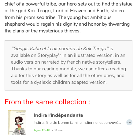
Arts, space, activities
chief of a powerful tribe, our hero sets out to find the statue
of the god Kök Tengri, Lord of Heaven and Earth, stolen
Documentaries
from his promised tribe. The young but ambitious
shepherd would regain his dignity and honor by thwarting
the plans of the mysterious thieves.
With the family
Daily life and hobbies
"Gengis Kahn et la disparition du Kök Tengri"
is
available on Storyplay'r in an illustrated version, in an
At school
audio version narrated by french native storytellers.
Thanks to our reading module, we can offer a reading
aid for this story as well as for all the other ones, and
Festivals and events
tools for a dyslexic children adapted version.
Love and friendship
From the same collection :
Social issues
Indira l'indépendante
…
Emotions and feelings
Indira, fille de bonne famille indienne, est envoyée en Angleterre pour y poursuivre ses études et y parfaire son éducation. Elève studieuse mais révoltée par la misère de l’Inde, son pays, Indira se lie d’amitié avec un jeune britannique qui lui fait pénétrer un cercle de jeunes activistes révolutionnaires. La jeune fille se retrouve confrontée à des choix : l’amour et la violence ou le renoncement et la paix. Indira Gandhi est devenue Premier Ministre du gouvernement indien de 1966 à 1977 puis de 1980 à 1984.
Ages 13-18
- 31 min
Formats and illustrations