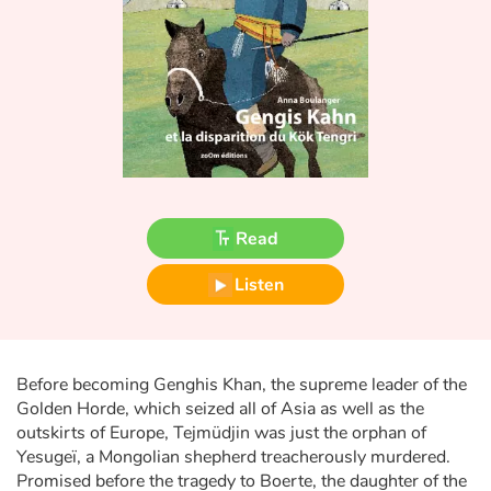
Fable, myth, literature and poetry
Princesses and princes, kings, queens and dragons
Ogres, monsters and witches
Heroines and Heroes
Ecology, nature, seasons
Read
The animals
Listen
Travel, epic, investigation, adventure
Before becoming Genghis Khan, the supreme leader of the
Around the world
Golden Horde, which seized all of Asia as well as the
outskirts of Europe, Tejmüdjin was just the orphan of
Learning
Yesugeï, a Mongolian shepherd treacherously murdered.
Promised before the tragedy to Boerte, the daughter of the