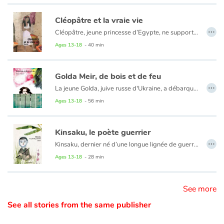
Cléopâtre et la vraie vie
Catalogue anglais
…
Cléopâtre, jeune princesse d’Egypte, ne supporte plus la souffrance de son peuple, confinée qu’elle est dans son univers protégé de princesse de rang, et entourée de serviteurs dévoués mais hypocrites. Malgré les sarcasmes de sa grande sœur Bérénice, héritière désignée du Trône, Cléopâtre s’entête à essayer d’attirer l’attention de Pharaon sur les misères du bas peuple. Mais quand son père, maître absolu de l’Empire, disparaît, Cléopâtre n’a d’autre envie que de retrouver celui qui l’a toujours protégée et pour lequel elle voue une admiration sans limite.
Ages 13-18
- 40 min
Contraste +
Golda Meir, de bois et de feu
…
La jeune Golda, juive russe d'Ukraine, a débarqué dans le Middle West américain avec sa famille pour fuir la misère et les pogroms. Mais la vie dans le Wisconsin n'est guère plus reluisante que dans son pays natal. Son village est tyrannisé par un shérif alcoolique, raciste et violent. Cependant, Golda parvient à se lier avec Samy Brown, un vieil ouvrier noir qui veille sur elle affectueusement. Leur vie misérable pourrait être supportable, si le shérif n'avait juré leur perte.
Help
Ages 13-18
- 56 min
Home
Kinsaku, le poète guerrier
…
Family
Kinsaku, dernier né d’une longue lignée de guerriers au service des seigneurs du Japon, parle très peu. Au point que ses camarades le surnomment Kinsa le muet. Il n’aime pas se battre non plus, au désespoir de son père qui s’obstine pourtant à lui faire prendre des cours de combat. Kinsaku rêve d’autre chose, de poésie, de mots qui dansent et s’organisent dans sa tête mais ne parviennent pas à franchir ses lèvres… Il devra apprendre à lutter, mais pour se faire enfin entendre. Basho-Kinsaku Matsuo est l’un des pères fondateurs, au XVIIème siècle, des poèmes sous forme de haïku.
Ages 13-18
- 28 min
Schools
See more
Libraries
See all stories from the same publisher
Videos & Tutorials