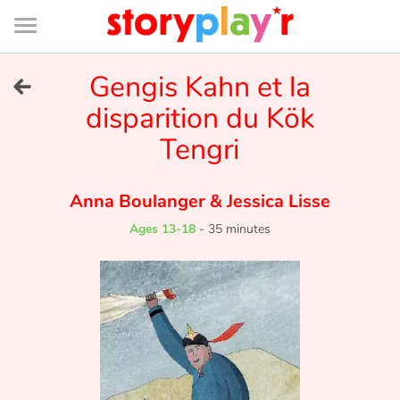
Connexion
Menu
Contenu
Recherche
Bibliothèque
Bas
de
page
Menu
➜
Gengis Kahn et la
FR
disparition du Kök
Log in
Tengri
Try for free
Anna Boulanger
&
Jessica Lisse
Library
Ages 13-18
-
35 minutes
Awards
Home
Tales and classics in french