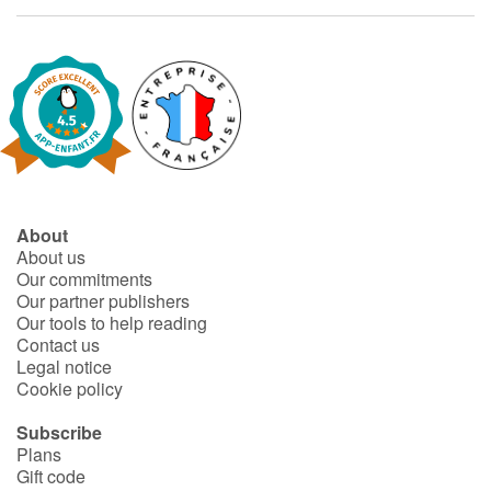
Blog
Learn french with Storyplay'r
French book lists for children
Reading for children
About
About us
Activities and workshops
Our commitments
Our partner publishers
Our tools to help reading
Dyslexia and reading disorders
Contact us
Legal notice
Cookie policy
Subscribe
Plans
Gift code