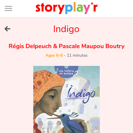
Connexion
Menu
Contenu
Recherche
Bibliothèque
Bas
de
page
Menu
➜
Indigo
FR
Log in
Régis Delpeuch
&
Pascale Maupou Boutry
Ages 6-8
-
11 minutes
Try for free
Library
Awards
Home
Tales and classics in french