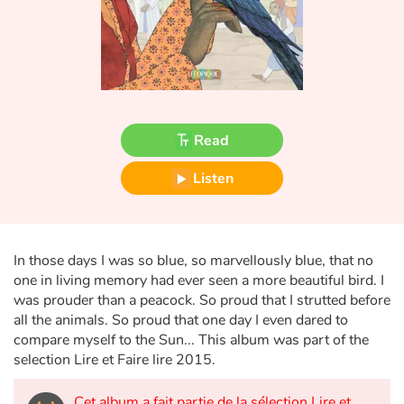
Fable, myth, literature and poetry
Princesses and princes, kings, queens and dragons
Ogres, monsters and witches
Read
Heroines and Heroes
Listen
Ecology, nature, seasons
The animals
In those days I was so blue, so marvellously blue, that no
Travel, epic, investigation, adventure
one in living memory had ever seen a more beautiful bird. I
was prouder than a peacock. So proud that I strutted before
Around the world
all the animals. So proud that one day I even dared to
compare myself to the Sun... This album was part of the
selection Lire et Faire lire 2015.
Learning
Cet album a fait partie de la sélection Lire et