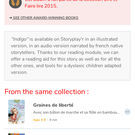
Arts, space, activities
Faire lire 2015.
Documentaries
➜
SEE OTHER AWARD-WINNING BOOKS
With the family
"Indigo"
is available on Storyplay'r in an illustrated
Daily life and hobbies
version, in an audio version narrated by french native
storytellers. Thanks to our reading module, we can
offer a reading aid for this story as well as for all the
At school
other ones, and tools for a dyslexic children adapted
version.
Festivals and events
Love and friendship
From the same collection :
Social issues
Graines de liberté
…
Avec son bâton de marche et sa flûte en bambou, la conteuse allait de village en village, d’un pays à l’autre, profitant de chaque rencontre comme d’un cadeau. Mais un jour, alors qu’elle sortait son instrument, tous les villageois quittèrent la place. Même les enfants, d’ordinaire si curieux, lui tournèrent le dos. Un bel hommage à la liberté d’expression.
Emotions and feelings
Ages 6-8
- 9 min
Formats and illustrations