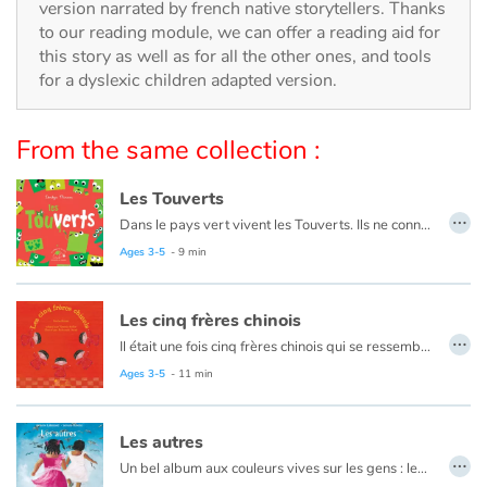
Arts, space, activities
version narrated by french native storytellers. Thanks
to our reading module, we can offer a reading aid for
this story as well as for all the other ones, and tools
Documentaries
for a dyslexic children adapted version.
With the family
From the same collection :
Daily life and hobbies
Les Touverts
…
At school
Dans le pays vert vivent les Touverts. Ils ne connaissent que la couleur verte. Tout est vert, ils l’ont appris de leurs pères, qui, eux-mêmes, l’ont appris de leurs pères.
Seuls les enfants remarquent parfois une rose rouge par ci, un nuage gris par là. Mais malheur au petit Touvert qui demande ce que c’est !
Ages 3-5
- 9 min
Festivals and events
Un jour, un petit Vert tombe nez à nez avec un petit Rouge, et c’est le début d’une drôle d’aventure…
Un livre sur la découverte et l’acceptation de l’autre.
Les cinq frères chinois
Love and friendship
…
Il était une fois cinq frères chinois qui se ressemblaient comme une goutte d'eau ressemble à une autre goutte d'eau. Chacun d'eux possédait un don bien particulier. Un jour, l'aîné des frères est tenu responsable de la disparition d'un petit garçon. La sentence ne se fait pas attendre. Il est condamné à mort. Cependant, les cinq frères sont comme les cinq doigts de la main. Rien ne peut les séparer. Et avec leurs fabuleux pouvoirs, ils ont plus d'un tour dans leur sac…
Social issues
Un conte traditionnel chinois revisité par Virginie Soffer et magnifiquement illustré par Roshanak Ostad.
Ages 3-5
- 11 min
Emotions and feelings
Les autres
…
Un bel album aux couleurs vives sur les gens : les petits et les grands, les rouges et les jaunes, ceux qui n’ont pas de maisons et ceux qui en ont, ceux que l’on connaît et les autres que l’on ne connaît pas encore. Des gens tous différents mais tous pareils.
Formats and illustrations