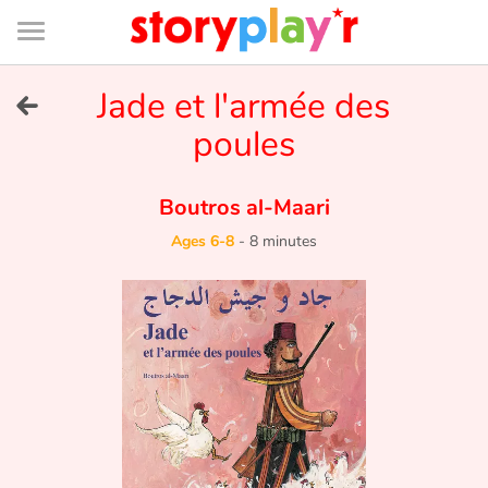
Connexion
Menu
Contenu
Recherche
Bibliothèque
Bas
de
page
Menu
➜
Jade et l'armée des
FR
poules
Log in
Boutros al-Maari
Try for free
Ages 6-8
-
8 minutes
Library
Awards
Home
Tales and classics in french