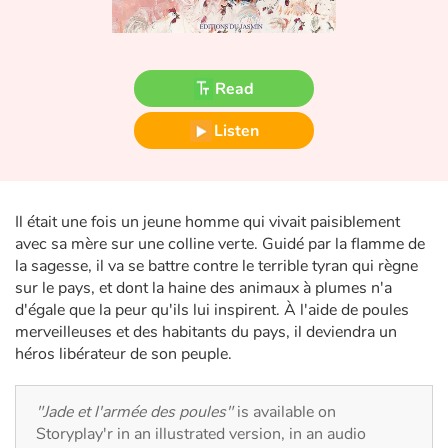
Fable, myth, literature and poetry
Princesses and princes, kings, queens and dragons
Read
Ogres, monsters and witches
Listen
Heroines and Heroes
Ecology, nature, seasons
Il était une fois un jeune homme qui vivait paisiblement
avec sa mère sur une colline verte. Guidé par la flamme de
The animals
la sagesse, il va se battre contre le terrible tyran qui règne
sur le pays, et dont la haine des animaux à plumes n'a
Travel, epic, investigation, adventure
d'égale que la peur qu'ils lui inspirent. À l'aide de poules
merveilleuses et des habitants du pays, il deviendra un
Around the world
héros libérateur de son peuple.
Learning
"Jade et l'armée des poules"
is available on
Storyplay'r in an illustrated version, in an audio