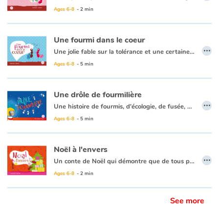
Ages 6-8
- 2 min
Une fourmi dans le coeur
…
Une jolie fable sur la tolérance et une certaine manière d'échapper à la guerre… Fourmis rouges et fourmis noires ne peuvent pas se voir, c’est la haine et ça pose problème... Sophie, une fourmi rouge, décide de passer la frontière pour fuir cette guerre. De son côté, Edouard, une fourmi noire, s'enfuit car il en a marre de toutes ces bagarres. Vont-ils se croiser, se quereller, s’aimer ?
Ages 6-8
- 5 min
Une drôle de fourmilière
…
Une histoire de fourmis, d'écologie, de fusée, d'espace et tout en poésie !
En surexploitant les ressources de la Terre, les hommes détruisent chaque jour des milliards de fourmilières. Nos amies les fourmis se trouvent donc en danger, et sont obligées de déménager de plus en plus profond. Mais Charles-Edouard Le Fourmisier a une idée : arrêter de creuser et construire une fourmilière hors de terre…
Ages 6-8
- 5 min
Noël à l'envers
…
Un conte de Noël qui démontre que de tous petits animaux peuvent rendre de bien grands services... A quelques heures de Noël, les fourmis reçoivent une lettre du Père Noël qui les appelle à l'aide : il a oublié de distribuer les cadeaux dans la maison voisine de la fourmillière. Les petites fourmis trouveront-elles une solution pour que les enfants aient leur cadeaux ?
Ages 6-8
- 2 min
See more