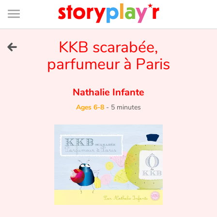
Connexion
Menu
Contenu
Recherche
Bibliothèque
Bas
de
page
Menu
➜
KKB scarabée,
FR
parfumeur à Paris
Log in
Nathalie Infante
Try for free
Ages 6-8
-
5 minutes
Library
Awards
Home
Tales and classics in french