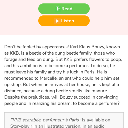
Fable, myth, literature and poetry
Read
Princesses and princes, kings, queens and dragons
Listen
Ogres, monsters and witches
Heroines and Heroes
Don't be fooled by appearances! Karl Klaus Bouzy, known
as KKB, is a beetle of the dung beetle family, those who
Ecology, nature, seasons
forage and feed on dung. But KKB prefers flowers to poop,
and his ambition is to become a perfumer. To do so, he
must leave his family and try his luck in Paris. He is
The animals
recommended to Marcelle, an ant who could help him set
up shop. But when he arrives at her house, he is kept at a
Travel, epic, investigation, adventure
distance, because a dung beetle smells like manure.
Despite the prejudices, will Bouzy succeed in convincing
Around the world
people and in realizing his dream: to become a perfumer?
Learning
"KKB scarabée, parfumeur à Paris"
is available on
Storyplay'r in an illustrated version, in an audio