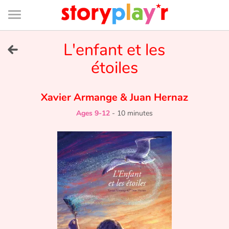
Connexion
Menu
Contenu
Recherche
Bibliothèque
Bas
de
page
Menu
➜
L'enfant et les
FR
étoiles
Log in
Xavier Armange
&
Juan Hernaz
Try for free
Ages 9-12
-
10 minutes
Library
Awards
Home
Tales and classics in french