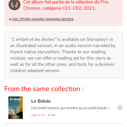
Arts, space, activities
Cet album fait partie de la sélection du Prix
Chronos, catégorie CE1-CE2, 2021.
Documentaries
➜
SEE OTHER AWARD-WINNING BOOKS
With the family
"L'enfant et les étoiles"
is available on Storyplay'r in
Daily life and hobbies
an illustrated version, in an audio version narrated by
french native storytellers. Thanks to our reading
At school
module, we can offer a reading aid for this story as
well as for all the other ones, and tools for a dyslexic
Festivals and events
children adapted version.
Love and friendship
From the same collection :
Social issues
Le Bidule
…
Une belle histoire qui montre qu’un petit bidule insignifiant peut parfois changer le cours d’une vie. Monsieur Banal menait une vie paisible et sans histoire. Mais il suffit parfois d’un rien pour que tout s’emballe. Un beau matin, Monsieur Banal fit une chose incroyable… Il se baissa, ramassa un petit bidule et le mit dans sa poche. C’était un tout petit bidule, mais il prit une place de plus en plus importante dans la vie de Monsieur Banal…
Emotions and feelings
Ages 9-12
- 6 min
Formats and illustrations