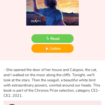
Fable, myth, literature and poetry
Princesses and princes, kings, queens and dragons
Ogres, monsters and witches
Heroines and Heroes
Read
Ecology, nature, seasons
Listen
The animals
- She opened the door of her house and Calypso, the cat,
Travel, epic, investigation, adventure
and I walked on the moor along the cliffs. Tonight, we'll
look at the stars. Then the seagull, a beautiful white bird
Around the world
with extraordinary powers, swirled around our heads. This
book is part of the Chronos Prize selection, category CE1-
Learning
CE2, 2021.