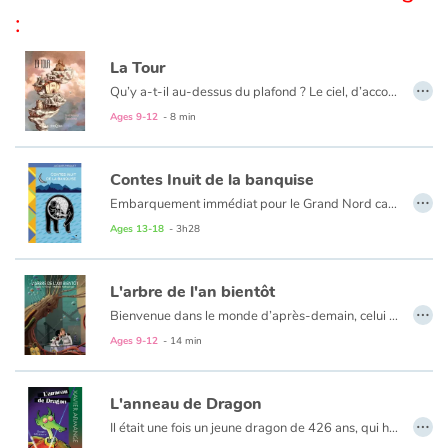
:
Blog
La Tour
…
Qu’y a-t-il au-dessus du plafond ? Le ciel, d’accord, mais plus haut, encore plus haut, derrière, qu’est-ce qu’il y a ? Depuis la nuit des temps, les hommes se posent cette question, qui peut bien se cacher derrière : le dieu des vents, un diable boiteux, la reine de la nuit, le maître du temps ? Alors ils ont décidé de bâtir une tour, une tour immense pour grimper haut, toujours plus haut, au-dessus des oiseaux, au-dessus des nuages, pour voir, pour savoir… Mais qu’ont-ils vu ?
Learn french with Storyplay'r
Ages 9-12
- 8 min
French book lists for children
Contes Inuit de la banquise
…
Reading for children
Embarquement immédiat pour le Grand Nord canadien. Bouclez votre ceinture de sécurité et pénétrez dans le monde de la froidure, de la glace et du blizzard. Rencontrez les Inuit, les gens de la banquise, chasseurs de phoque et d'ours blanc qui, depuis longtemps, ne vivent plus dans les iglous, n'ont plus de traîneaux à chiens mais conduisent des motoneiges... Vous découvrirez la légende qui entoure leurs origines, le territoire du Nunavik ainsi que la langue des Inuit : l'inuttitut. Et puis, au détour d'une page, laissez-vous
prendre par la magie des contes des anciens temps, quand l'homme était en communication avec la nature sauvage des solitudes glacées.
Ages 13-18
- 3h28
Activities and workshops
L'arbre de l'an bientôt
Dyslexia and reading disorders
…
Bienvenue dans le monde d’après-demain, celui de Cely ! La jeune fille, réveillée par sa cropette à sommeil, doit vite suivre le premier cours de la journée avec son ami Cyla. Au programme de la journée : le « Musée de Passé ». Là-bas, les deux enfants peuvent observer quelques étranges objets du passé. On parle d’une automobile qui fonctionnait à l’essence et d’un ananas que les gens mangeaient. Quelle idée ! Un peu plus loin, Cely et Cyla rencontre un « a-r-b-r-e » qui parle. Maintenu en vie par des robots, l’arbre leur parle d’un passé où les oiseaux volaient dans le ciel encore bleu et où les gens fredonnaient des chansons.
Ages 9-12
- 14 min
L'anneau de Dragon
…
Il était une fois un jeune dragon de 426 ans, qui habitait dans un château. Jusque-là, rien de très original. Il porte d'ailleurs le nom de Dragon l'Ordinaire. Sans espoir, envie ni passion, il coule des journées mornes et tristes dans l'ennui de son château au coeur de la Bretagne profonde. C'est un dragon qui manque totalement d'imagination. Un magicien de passage lui suggère de partir à travers le monde en quête de l'Amour : "Quand on aime, tout est possible..." Et Dragon quitte ses petites habitudes et tente sa chance sur la route. Cependant, il doit emporter avec lui l'anneau magique que lui avait donné sa mère, juste avant qu'elle ne s'envole vers l'Amérique pour tenter de faire fortune à Las Vegas. Dragon va alors être entraîné, malgré lui, dans une incroyable série d'aventures en cascade... Un roman drôlement illustré, plein d'imagination et de fantaisie(s) !