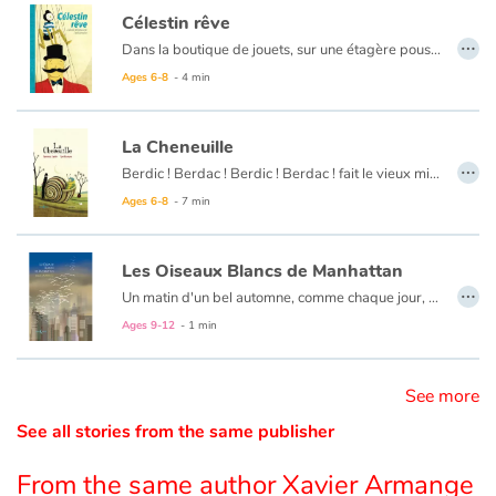
Célestin rêve
…
Catalogue anglais
Dans la boutique de jouets, sur une étagère poussiéreuse, Célestin rêve. D’avant, du temps où Gaspard lançait dans les airs ses ﬁcelles de pantin. Il devenait funambule, la voltige donnait le vertige et fascinait tous les enfants du cirque ambulant.
Ages 6-8
- 4 min
Contraste +
La Cheneuille
…
Berdic ! Berdac ! Berdic ! Berdac ! fait le vieux mille-pattes lorsqu'il marche... Pattes en bois, en plastique, que de la récupération ! Lorsqu'il était plus jeune, il faisait craquer toutes les mille-pattesses du pays mais il n'y prêtait guère attention. Un jour, une magnifique cheneuille jaune bien grasse, coiffée de bleu, croisa son chemin. Il sut immédiatement que c'était elle, l'amour de sa vie, sa reine, sa moitié...
Help
Ages 6-8
- 7 min
Home
Les Oiseaux Blancs de Manhattan
…
Un matin d'un bel automne, comme chaque jour, elle est partie dans un taxi jaune...
Family
Ages 9-12
- 1 min
Schools
See more
Libraries
See all stories from the same publisher
Videos & Tutorials
From the same author Xavier Armange