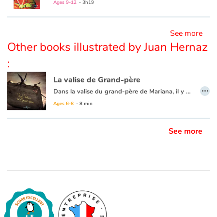
Ages 9-12
- 3h19
See more
Other books illustrated by Juan Hernaz
:
La valise de Grand-père
…
Dans la valise du grand-père de Mariana, il y a deux choses, pantalon et chemises d’une part, et une photo de lui-même en marin de l’autre. De quel voyage est-elle l’objet ? Entre cette valise quasiment vide et le passé trop plein du vieil homme, Mariana va s’immiscer et transformer le monde triste et plat du présent en « tourbillon de mer ».
1€ reversé à l'association France Alzheimer pour tout album papier vendu.
Ages 6-8
- 8 min
See more