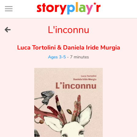
Connexion
Menu
Contenu
Recherche
Bibliothèque
Bas
de
page
Menu
➜
L'inconnu
FR
Log in
Luca Tortolini
&
Daniela Iride Murgia
Ages 3-5
-
7 minutes
Try for free
Library
Awards
Home
Tales and classics in french