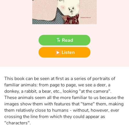
Fable, myth, literature and poetry
Princesses and princes, kings, queens and dragons
Ogres, monsters and witches
Read
Heroines and Heroes
Listen
Ecology, nature, seasons
The animals
This book can be seen at first as a series of portraits of
familiar animals: from page to page, we see a deer, a
Travel, epic, investigation, adventure
donkey, a rabbit, a bear, etc., looking "at the camera".
These animals seem all the more familiar to us because the
Around the world
images show them with features that "tame" them, making
them relatively close to humans - without, however, ever
Learning
crossing the line from which they could appear as
"characters".