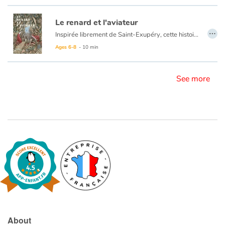
Le renard et l'aviateur
Blog
…
Inspirée librement de Saint-Exupéry, cette histoire relate une rencontre entre l’homme et l’animal. Antoine l’aviateur fait irruption, lors d’un accident en pleine forêt, dans l’univers sauvage du renard. Grâce à la patience de l’homme, à son respect de l’animal, le lien s’établit. Et même si, sans le faire exprès, Antoine emmène le renard dans sa machine volante à la découverte du monde des hommes, il n’y aura pas de problème. Pourquoi ? Parce qu’il y a la confiance. Malgré le climat de violence qui pèse sur la vie de l’aérodrome (Antoine est pilote de guerre), l’animal n’abandonne pas ses rêves, et, lorsque son ami ne revient pas de son dernier vol, il ne perd pas l’espoir de le retrouver. Les illustrations d’
Ages 6-8
- 10 min
Learn french with Storyplay'r
French book lists for children
See more
Reading for children
Activities and workshops
Dyslexia and reading disorders
About