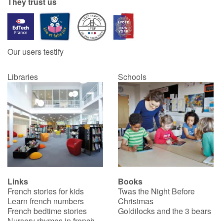
They trust us
Our users testify
Libraries
Schools
Links
Books
French stories for kids
Twas the Night Before
Learn french numbers
Christmas
French bedtime stories
Goldilocks and the 3 bears
Nursery rhymes in french