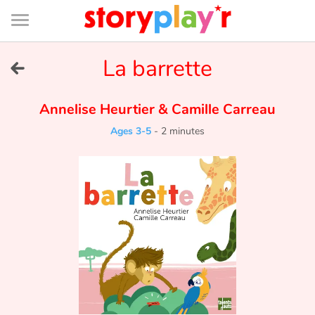
Connexion
Menu
Contenu
Recherche
Bibliothèque
Bas
de
page
Menu
➜
La barrette
FR
Log in
Annelise Heurtier
&
Camille Carreau
Ages 3-5
-
2 minutes
Try for free
Library
Awards
Home
Tales and classics in french