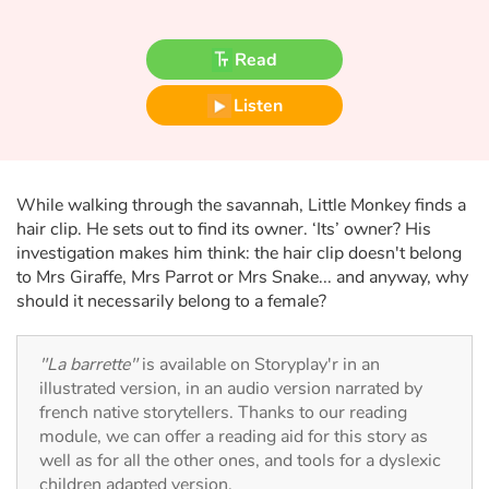
Fable, myth, literature and poetry
Read
Princesses and princes, kings, queens and dragons
Listen
Ogres, monsters and witches
Heroines and Heroes
While walking through the savannah, Little Monkey finds a
Ecology, nature, seasons
hair clip. He sets out to find its owner. ‘Its’ owner? His
investigation makes him think: the hair clip doesn't belong
to Mrs Giraffe, Mrs Parrot or Mrs Snake... and anyway, why
The animals
should it necessarily belong to a female?
Travel, epic, investigation, adventure
"La barrette"
is available on Storyplay'r in an
Around the world
illustrated version, in an audio version narrated by
french native storytellers. Thanks to our reading
module, we can offer a reading aid for this story as
Learning
well as for all the other ones, and tools for a dyslexic
children adapted version.