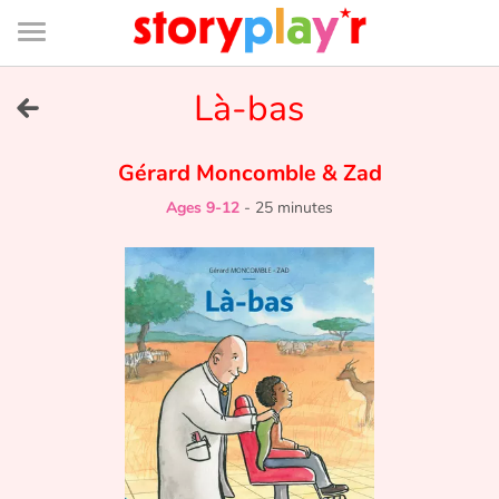
Connexion
Menu
Contenu
Recherche
Bibliothèque
Bas
de
page
Menu
➜
Là-bas
FR
Log in
Gérard Moncomble
&
Zad
Ages 9-12
-
25 minutes
Try for free
Library
Awards
Home
Tales and classics in french