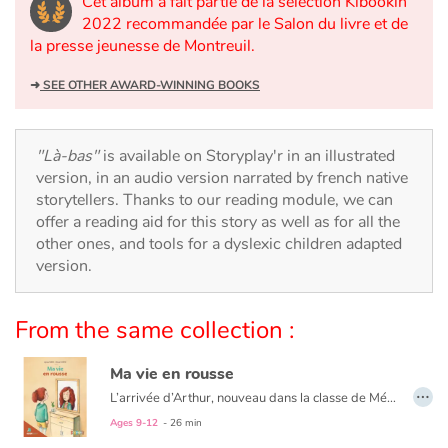
Cet album a fait partie de la sélection Kibookin
Arts, space, activities
2022 recommandée par le Salon du livre et de
la presse jeunesse de Montreuil.
Documentaries
➜
SEE OTHER AWARD-WINNING BOOKS
With the family
Daily life and hobbies
"Là-bas"
is available on Storyplay'r in an illustrated
version, in an audio version narrated by french native
At school
storytellers. Thanks to our reading module, we can
offer a reading aid for this story as well as for all the
other ones, and tools for a dyslexic children adapted
Festivals and events
version.
Love and friendship
From the same collection :
Social issues
Ma vie en rousse
…
Emotions and feelings
L’arrivée d’Arthur, nouveau dans la classe de Mélissa, remet en question sa perception des choses, et l’aide à prendre le chemin de la résilience en réconciliant la jeune fille avec son apparence.
Une histoire tendre et pleine d’espoir pour rappeler que, même si ce n’est pas toujours facile de s’accepter tel que l’on est, chacun est unique, et la différence est une richesse.
Ages 9-12
- 26 min
Formats and illustrations