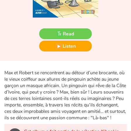
Fable, myth, literature and poetry
Princesses and princes, kings, queens and dragons
Ogres, monsters and witches
Read
Heroines and Heroes
Listen
Ecology, nature, seasons
Max et Robert se rencontrent au détour d’une brocante, où
The animals
le vieux coiffeur aux allures de pingouin achète au jeune
garçon un masque africain. Un pingouin qui rêve de la Côte
Travel, epic, investigation, adventure
d’Ivoire, qui peut y croire ? Max, bien sûr ! Leurs souvenirs
de ces terres lointaines sont-ils réels ou imaginaires ? Peu
Around the world
importe, ensemble, à travers les récits qu’ils échangent,
ces deux improbables amis voyagent en amitié… et surtout,
Learning
ils se découvrent une passion commune : "Là-bas" !