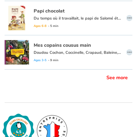
Le concept est soutenu par la qualité plastique des illustrations au pastel sec de ZAD qui interprète avec beaucoup d’à propos cette chanson loufoque.
Papi chocolat
…
Du temps où il travaillait, le papi de Salomé était chocolatier. Hélas, depuis qu’il a pris sa retraite, il ne veut plus entendre parler de chocolat. Pour sa petite fille, fini les truffes et les mokas ! Impossible de le faire changer d’avis. Le papi est bien décidé à profiter de sa retraite pour prendre du bon temps. Mais la fillette est tout aussi résolue à retrouver son Papi Chocolat, celui des truffes et des mokas.
Ages 6-8
- 5 min
Mes copains cousus main
…
Doudou Cochon, Coccinelle, Crapaud, Baleine, Farfelu, Zèbre, Poule et Loup forment la douce ménagerie de cet ouvrage original mixant activité et fiction. Conçus à partir de tissu et de matériel de récup’, les huit sujets sont à fabriquer par de moyennes et grandes mains qui pourront choisir un doudou simple ou plus complexe, jamais irréalisable...
Ages 3-5
- 9 min
See more