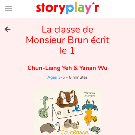
Connexion
Menu
Contenu
Recherche
Bibliothèque
Bas
de
page
Menu
➜
La classe de
FR
Monsieur Brun écrit
Log in
le 1
Try for free
Chun-Liang Yeh
&
Yanan Wu
Library
Ages 3-5
-
8 minutes
Awards
Home
Tales and classics in french