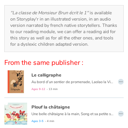
Arts, space, activities
"La classe de Monsieur Brun écrit le 1"
is available
Documentaries
on Storyplay'r in an illustrated version, in an audio
version narrated by french native storytellers. Thanks
With the family
to our reading module, we can offer a reading aid for
this story as well as for all the other ones, and tools
Daily life and hobbies
for a dyslexic children adapted version.
At school
From the same publisher :
Festivals and events
Le calligraphe
…
Au bord d’un sentier de promenade, Laolao la Vieille est soucieuse. En cette fraiche saison, personne pour acheter ses éventails. Où trouvera-t-elle l’argent pour nourrir son petit fils ? Passant par là, le célèbre calligraphe Wang est attendri mais il a son idée pour aider Laolao. Il embellira les éventails de sa belle écriture et il fera des miracles ! Cette histoire de don et de générosité est inspirée de la vie du plus célèbre calligraphe chinois, WANG Xizhi (IVe siècle).
Love and friendship
Ages 9-12
- 13 min
Social issues
Plouf la châtaigne
…
Emotions and feelings
Une belle châtaigne à la main, Song et sa petite sœur Shu s’en vont l’offrir à grand-père qui vit au moulin. Mais l'aigle joue les trouble-fête et plouf ! La châtaigne tombe dans le ruisseau…
Ages 3-5
- 4 min
Formats and illustrations