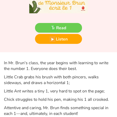
Fable, myth, literature and poetry
Princesses and princes, kings, queens and dragons
Read
Ogres, monsters and witches
Listen
Heroines and Heroes
Ecology, nature, seasons
In Mr. Brun's class, the year begins with learning to write
The animals
the number 1. Everyone does their best.
Little Crab grabs his brush with both pincers, walks
Travel, epic, investigation, adventure
sideways, and draws a horizontal 1;
Little Ant writes a tiny 1, very hard to spot on the page;
Around the world
Chick struggles to hold his pen, making his 1 all crooked.
Learning
Attentive and caring, Mr. Brun finds something special in
each 1—and, ultimately, in each student!