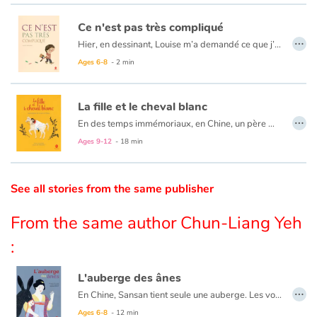
Ce n'est pas très compliqué
Catalogue anglais
…
Hier, en dessinant, Louise m’a demandé ce que j’avais dans la tête. Je n’ai pas su quoi répondre. Alors, j’ai voulu voir. Ce n’est pas très compliqué…
Ages 6-8
- 2 min
Contraste +
La fille et le cheval blanc
…
En des temps immémoriaux, en Chine, un père mobilisé à la guerre quitte sa maison, laissant seule sa fille à qui il offre un poulain blanc. Plus tard, la fille, imprudente, promet à son cheval de l’épouser s’il lui ramène ce père absent. S’étant exécuté, l’animal se montre impatient tandis que la fille feint d’ignorer la promesse. C’est alors que le père découvre le serment insensé… De sa réaction, découlera le destin de la fille, de son cheval blanc et l’apparition du premier fil de soie.
Help
Ages 9-12
- 18 min
Home
See all stories from the same publisher
Family
From the same author Chun-Liang Yeh
Schools
:
Libraries
L'auberge des ânes
…
En Chine, Sansan tient seule une auberge. Les voyageurs sont nombreux à séjourner chez elle et son commerce est florissant. Il faut dire qu'elle régale ses clients de fameuses galettes... magiques.
Videos & Tutorials
Ages 6-8
- 12 min