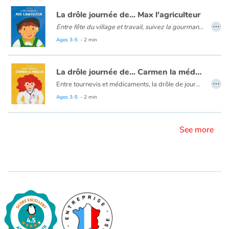
La drôle journée de... Max l'agriculteur
…
Entre fête du village et travail, suivez la gourmande journée de Max l’agriculteur !
Blog
Max est presque prêt à aller à la fête de son village. Un dernier détour pour voir les vaches et il sera à l’heure, à moins que... Découvrez la journée de Max l’agriculteur dans sa ferme bio entre les vaches, les arbres fruitiers et les chèvres, pas le temps de s’ennuyer !
Ages 3-5
- 2 min
Learn french with Storyplay'r
La drôle journée de... Carmen la médecin
French book lists for children
…
Entre tournevis et médicaments, la drôle de journée de Carmen est un album plein d'humour qui fera rire les petits et grands médecins !
Aujourd'hui, rien ne se passe comme prévu pour Carmen la médecin ! Elle a de drôles de patients à soigner ce matin... Entre un grille-pain et un vélo, Carmen, devra peut-être troquer sa blouse blanche pour un autre uniforme !
Ages 3-5
- 2 min
Reading for children
Activities and workshops
See more
Dyslexia and reading disorders