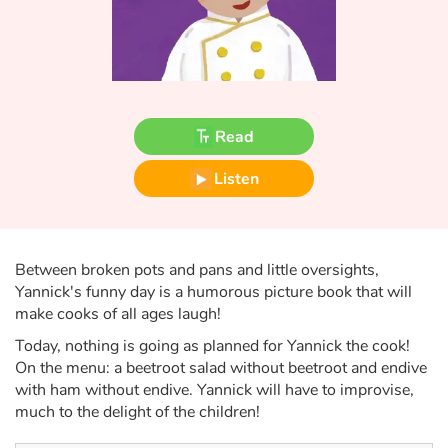
Fable, myth, literature and poetry
Princesses and princes, kings, queens and dragons
Ogres, monsters and witches
Read
Heroines and Heroes
Listen
Ecology, nature, seasons
The animals
Between broken pots and pans and little oversights,
Yannick's funny day is a humorous picture book that will
Travel, epic, investigation, adventure
make cooks of all ages laugh!
Today, nothing is going as planned for Yannick the cook!
Around the world
On the menu: a beetroot salad without beetroot and endive
with ham without endive. Yannick will have to improvise,
Learning
much to the delight of the children!