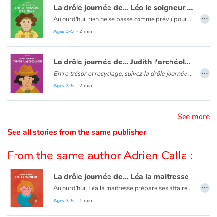
La drôle journée de... Léo le soigneur d'animaux
…
Aujourd'hui, rien ne se passe comme prévu pour Léo le soigneur d'animaux ! Catastrophe ! L'enclos de Baghera est resté ouvert ! Il a disparu. Il faut vite le rattraper, avant qu’il ne fasse trop de dégât.
Catalogue anglais
Les drôles journées de... est une série décalée et amusante autour des métiers !
Ages 3-5
- 2 min
Contraste +
La drôle journée de... Judith l'archéologue
…
Entre trésor et recyclage, suivez la drôle journée de Judith l’archéologue !
Judith arrive sur son chantier prête à découvrir des trésors.... Mais les trésors finiront-ils au musée ? Découvrez le métier d’archéologue : ses outils, ses espoirs de trésors et ses déconvenues qui vous feront rire !
Ages 3-5
- 2 min
Help
Les drôles journées de... est une série décalée et amusante autour des métiers !
Home
See more
See all stories from the same publisher
Family
From the same author Adrien Calla :
Schools
La drôle journée de... Léa la maitresse
Libraries
…
Aujourd’hui, Léa la maitresse prépare ses affaires pour aller en classe mais est-ce bien nécessaire ?
La drôle journée de... est une série décalée et amusante autour des métiers !
Ages 3-5
- 1 min
Videos & Tutorials