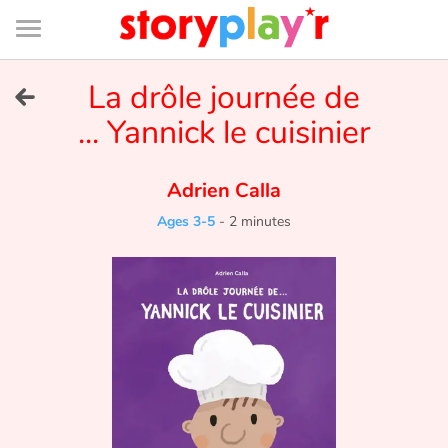
Connexion
Menu
Contenu
Recherche
Bibliothèque
Bas
de
page
Menu
➜
La drôle journée de
FR
... Yannick le cuisinier
Log in
Adrien Calla
Try for free
Ages 3-5
-
2 minutes
Library
Awards
Home
Tales and classics in french