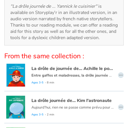
Arts, space, activities
"La drôle journée de ... Yannick le cuisinier"
is
available on Storyplay'r in an illustrated version, in an
Documentaries
audio version narrated by french native storytellers.
Thanks to our reading module, we can offer a reading
With the family
aid for this story as well as for all the other ones, and
tools for a dyslexic children adapted version.
Daily life and hobbies
From the same collection :
At school
La drôle de journée de... Achille le pompier
Festivals and events
…
Entre gaffes et maladresses, la drôle journée d'Achille est un album plein d'humour qui fera rire les petits et grands pompiers !
Aujourd'hui, rien ne se passe comme prévu pour Achille le pompier ! Un chocolat chaud renversé sur la veste, une tâche de moutarde sur le pantalon. Vite, il faut nettoyer... mais Dring ! c’est l’alarme, Achille le pompier doit se dépêcher !
Ages 3-5
- 8 min
Love and friendship
Les drôles journées de... est une série décalée et amusante autour des métiers !
Social issues
La drôle journée de... Kim l'astronaute
…
Aujourd'hui, rien ne se passe comme prévu pour Kim l'astronaute ! Après avoir atterri sur une planète inconnue, elle va trouver, prélever, et analyser de nouvelles substances ! Mais des rencontres inattendues vont lui ouvrir de gourmands horizons !
Emotions and feelings
Ages 3-5
- 2 min
Formats and illustrations