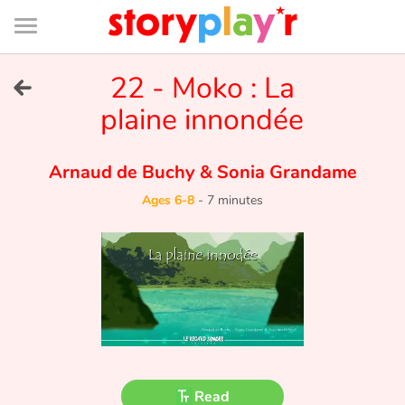
Connexion
Menu
Contenu
Recherche
Bibliothèque
Bas
de
page
Menu
➜
22 - Moko : La
FR
plaine innondée
Log in
Arnaud de Buchy
&
Sonia Grandame
Try for free
Ages 6-8
-
7 minutes
Library
Awards
Home
Tales and classics in french
Read