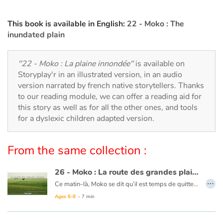
Arts, space, activities
This book is available in English:
22 - Moko : The
Documentaries
inundated plain
With the family
"22 - Moko : La plaine innondée"
is available on
Storyplay'r in an illustrated version, in an audio
Daily life and hobbies
version narrated by french native storytellers. Thanks
to our reading module, we can offer a reading aid for
At school
this story as well as for all the other ones, and tools
for a dyslexic children adapted version.
Festivals and events
From the same collection :
Love and friendship
26 - Moko : La route des grandes plaines
Social issues
…
Ce matin-là, Moko se dit qu’il est temps de quitter le pays de Meï-Li, il prépare sa pirogue. Un homme vient lui expliquer qu’il doit prendre la route des grandes plaines pour continuer son voyage. Moko rentre au village dire adieu à Meï-Li. Moko se met en chemin et un matin, il atteint cette fameuse route où l’horizon est infini. Le vent se lève et une bourrasque fait tomber Moko. En voyant sa pierre par terre, Moko pense à Meï-Li et se dit qu’il doit continuer pour ceux qu’il laisse. Il avance, serrant contre lui la pierre précieuse. Le cœur de Moko reprend espoir car il sait qu’un jour, son voyage prendra fin en le ramenant à ceux qu’ils aiment.
Emotions and feelings
Ages 6-8
- 7 min
Ce livre est disponible en anglais :
26 - Moko : The route of the great plains
Formats and illustrations