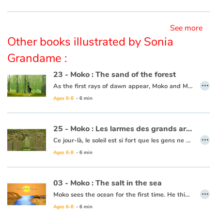
This book is available in French:
01 - Moko : Les monts de la terre ronde
See more
Other books illustrated by Sonia
Grandame :
23 - Moko : The sand of the forest
…
As the first rays of dawn appear, Moko and Mei-Li head off to the forest to pick some plants that can’t be found anywhere else. Moko is following Mei-Li’s lead as she knows what to do. She picks a leaf and lets it float away, and Moko picks it up. All of a sudden, both his feet sink into the sand and he can’t get free. He calls out for help. Some fishermen come to his rescue and one of them throws him a line and they pull him to safety. Moko and Mei-Li head back towards the village thinking that the forest is jealous and possessive, since it clearly wanted to keep every leaf and every plant for itself.
Ages 6-8
- 6 min
This book is available in French:
23 - Moko : Le sable de la forêt
25 - Moko : Les larmes des grands arbres
…
Ce jour-là, le soleil est si fort que les gens ne quittent pas leur maison. Moko et Meï-Li se reposent à l’ombre d’un grand arbre. Meï-Li se demande si Moko va repartir, elle pleure et s’en va. Moko tente de la retrouver dans la forêt. Des gouttes d’eau ruissèlent des arbres comme des perles de pluie. La nuit tombe et Moko ne voit plus rien, il s’arrête pour attendre que le jour se lève. Au matin, Meï-Li est là, elle a dans ses mains une pierre transparente. Elle sourit car elle se dit que Moko tient à elle puisqu’il a fait tout ce chemin pour la retrouver. Elle lui offre la pierre pour qu’il ne l’oublie jamais. Moko s’aperçoit que la pluie des grands arbres s’est arrêtée. Il pense alors que la forêt a arrêté de pleurer car Meï-Li est consolée. Ils rentrent au village et se promettent que tout ce qu’ils découvriront dans ce monde, ils reviendront se le dire un jour.
Ages 6-8
- 6 min
Ce livre est disponible en anglais :
25 - Moko : Tears from tall trees
03 - Moko : The salt in the sea
…
Moko sees the ocean for the first time. He thinks it is a huge river or lake, but when he tastes the water, he notices that it is salty. He wonders what sorcerer would have played such a trick. Back in his village, he asks an old wise man to cast a spell on the village’s river so that the drinking water never becomes salty. The wise man reassures him that this is not necessary, the water will never be salty and Moko is grateful that someone has already thought of protecting the village’s river.
Ages 6-8
- 6 min