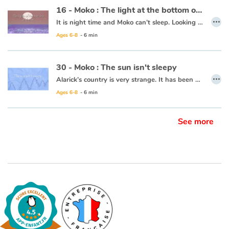
16 - Moko : The light at the bottom of the sea
…
It is night time and Moko can’t sleep. Looking out to the horizon, he notices a shot of colour at the water’s surface. He wakes Mei-Li to ask her what he is seeing. Together they take a barge and set off. Under them, a rainbow of colours is dancing in the waves. Moko and Mei-Li think that the fish must be organizing a party and decide to dive in. Bit by bit the sun is rising and day is breaking. The two friends return to the village, overjoyed at the wonders of the ocean.
Ages 6-8
- 6 min
This book is available in French:
16 - Moko : La lumière du fond des eaux
30 - Moko : The sun isn't sleepy
…
Alarick’s country is very strange. It has been many days now that night has not falen, and no one seems to be worried. Moko decides to head towards the horizon to see what is keeping the sun from setting and Alarick goes with him. Along the way, Moko tries to lull the sun to sleep with a lullaby from his country. The sun looks like it will set, but stops short and rises again. Perhaps the ocean is frozen at the horizon and is keeping the sun from setting. He decides to ask the fishermen and one of them responds that the world is filled with such mysteries and that it is more precious for him to learn the secrets of his friend than that of the sun.
Ages 6-8
- 6 min
This book is available in French:
30 - Moko : le solein n'a pas sommeil
See more