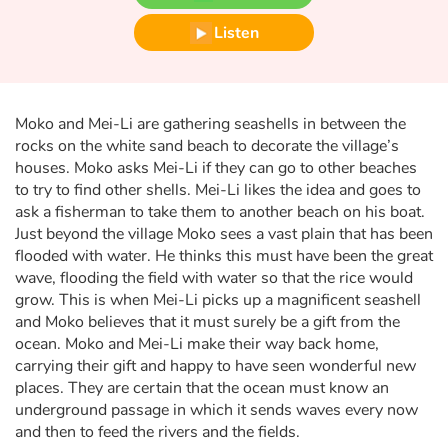
Fable, myth, literature and poetry
Listen
Princesses and princes, kings, queens and dragons
Ogres, monsters and witches
Moko and Mei-Li are gathering seashells in between the
rocks on the white sand beach to decorate the village’s
Heroines and Heroes
houses. Moko asks Mei-Li if they can go to other beaches
to try to find other shells. Mei-Li likes the idea and goes to
Ecology, nature, seasons
ask a fisherman to take them to another beach on his boat.
Just beyond the village Moko sees a vast plain that has been
The animals
flooded with water. He thinks this must have been the great
wave, flooding the field with water so that the rice would
grow. This is when Mei-Li picks up a magnificent seashell
Travel, epic, investigation, adventure
and Moko believes that it must surely be a gift from the
ocean. Moko and Mei-Li make their way back home,
Around the world
carrying their gift and happy to have seen wonderful new
places. They are certain that the ocean must know an
Learning
underground passage in which it sends waves every now
and then to feed the rivers and the fields.