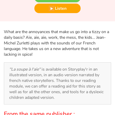
Fable, myth, literature and poetry
Listen
Princesses and princes, kings, queens and dragons
Ogres, monsters and witches
What are the annoyances that make us go into a tizzy on a
daily basis? Aïe, aïe, aïe, work, the mess, the kids... Jean-
Heroines and Heroes
Michel Zurletti plays with the sounds of our French
language. He takes us on a new adventure that is not
Ecology, nature, seasons
lacking in spice!
The animals
"La soupe à l'aïe"
is available on Storyplay'r in an
illustrated version, in an audio version narrated by
Travel, epic, investigation, adventure
french native storytellers. Thanks to our reading
module, we can offer a reading aid for this story as
Around the world
well as for all the other ones, and tools for a dyslexic
children adapted version.
Learning
From the same publisher :