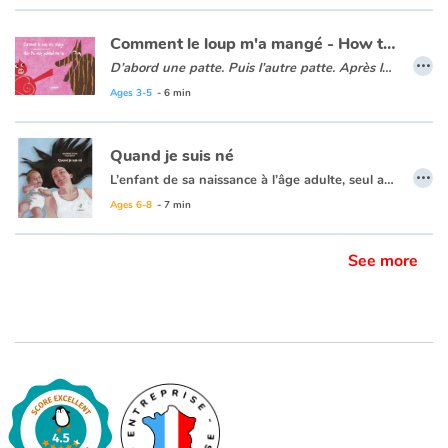
Comment le loup m'a mangé - How the wolf gobbled me up
…
D’abord une patte. Puis l’autre patte. Après le ventre…
Le narrateur de ce texte minimaliste n’est autre qu’un petit cochon. Il nous raconte comment le loup l’a mangé. Pas de maison en paille, pas de peur, pas de sang, juste une bonne dose d’humour et de quoi aborder le schéma corporel avec de très jeunes enfants. Après quelques albums pour les plus grands, Jean-Michel Zurletti renoue avec ses premiers lecteurs : les tout-petits. Ses albums sont aujourd’hui connus et ses nouvelles parutions attendues de tous.
Ages 3-5
- 6 min
Le texte est en français et en anglais.
Quand je suis né
…
L’enfant de sa naissance à l’âge adulte, seul au monde à des milliards. Un album construit comme un parcours de vie et un album de souvenirs qui jalonnent un cycle.
Ages 6-8
- 7 min
See more