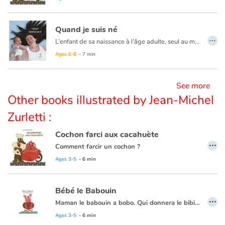
Blog
Quand je suis né
…
L’enfant de sa naissance à l’âge adulte, seul au monde à des milliards. Un album construit comme un parcours de vie et un album de souvenirs qui jalonnent un cycle.
Learn french with Storyplay'r
Ages 6-8
- 7 min
French book lists for children
See more
Other books illustrated by Jean-Michel
Reading for children
Zurletti :
Activities and workshops
Cochon farci aux cacahuète
…
Comment farcir un cochon ?
Dyslexia and reading disorders
Voici une recette où l’humour et l’inattendu sont une fois de plus au rendez-vous.
Ages 3-5
- 6 min
Bébé le Babouin
…
Maman le babouin a bobo. Qui donnera le bibi à bébé le Babouin ? Tata Brebis babille… Bébé le Babouin babine son bibi avec moi ?
Ages 3-5
- 6 min