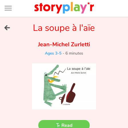
Connexion
Menu
Contenu
Recherche
Bibliothèque
Bas
de
page
Menu
➜
La soupe à l'aïe
FR
Log in
Jean-Michel Zurletti
Ages 3-5
-
6 minutes
Try for free
Library
Awards
Home
Tales and classics in french
Read