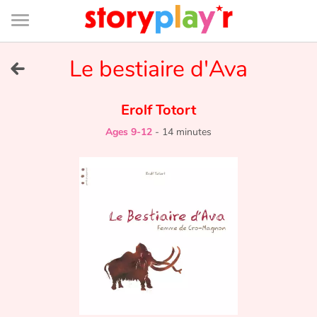
Connexion
Menu
Contenu
Recherche
Bibliothèque
Bas
de
page
Menu
➜
Le bestiaire d'Ava
FR
Log in
Erolf Totort
Ages 9-12
-
14 minutes
Try for free
Library
Awards
Home
Tales and classics in french