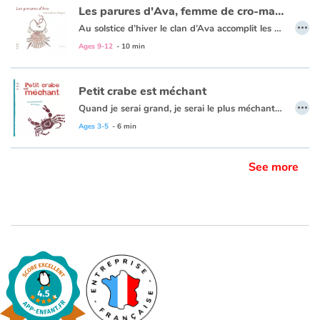
Les parures d'Ava, femme de cro-magnon
…
Au solstice d’hiver le clan d’Ava accomplit les rites pour s’assurer des faveurs de la Grande-Mère. Ils façonnent des parures, chantent, dansent, célèbrent la fête du Renouveau, l’immuable victoire du soleil sur la nuit.
Ages 9-12
- 10 min
Petit crabe est méchant
…
Quand je serai grand, je serai le plus méchant ! C'est ce que dit toujours Petit Crabe. Il est tout petit, il a des pinces rikiki, mais à chaque fois que quelqu'un passe à côté de lui, ziq, ziq, ziq, il le pince. Jusqu’au jour où...
Ages 3-5
- 6 min
See more