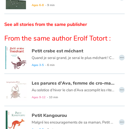
Ages 6-8
- 9 min
Catalogue anglais
See all stories from the same publisher
From the same author Erolf Totort :
Contraste +
Petit crabe est méchant
Help
…
Quand je serai grand, je serai le plus méchant ! C'est ce que dit toujours Petit Crabe. Il est tout petit, il a des pinces rikiki, mais à chaque fois que quelqu'un passe à côté de lui, ziq, ziq, ziq, il le pince. Jusqu’au jour où...
Ages 3-5
- 6 min
Home
Family
Les parures d'Ava, femme de cro-magnon
…
Au solstice d’hiver le clan d’Ava accomplit les rites pour s’assurer des faveurs de la Grande-Mère. Ils façonnent des parures, chantent, dansent, célèbrent la fête du Renouveau, l’immuable victoire du soleil sur la nuit.
Schools
Ages 9-12
- 10 min
Libraries
Petit Kangourou
…
Malgré les encouragements de sa maman, Petit Kangourou a du mal à sortir de sa poche. Tout lui fait peur, la lumière, le vent, les bruits. Enfin, gagné par la curiosité, le voilà qui s’élance.
Videos & Tutorials