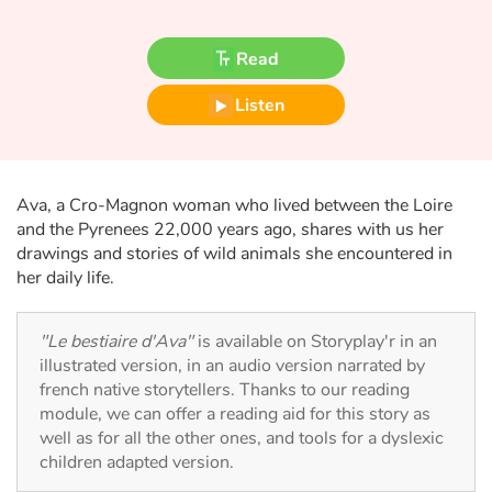
Fable, myth, literature and poetry
Read
Princesses and princes, kings, queens and dragons
Listen
Ogres, monsters and witches
Heroines and Heroes
Ava, a Cro-Magnon woman who lived between the Loire
Ecology, nature, seasons
and the Pyrenees 22,000 years ago, shares with us her
drawings and stories of wild animals she encountered in
her daily life.
The animals
Travel, epic, investigation, adventure
"Le bestiaire d'Ava"
is available on Storyplay'r in an
illustrated version, in an audio version narrated by
Around the world
french native storytellers. Thanks to our reading
module, we can offer a reading aid for this story as
well as for all the other ones, and tools for a dyslexic
Learning
children adapted version.