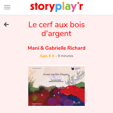
Connexion
Menu
Contenu
Recherche
Bibliothèque
Bas
de
page
Menu
➜
Le cerf aux bois
FR
d'argent
Log in
Mani
&
Gabrielle Richard
Try for free
Ages 6-8
-
9 minutes
Library
Awards
Home
Tales and classics in french