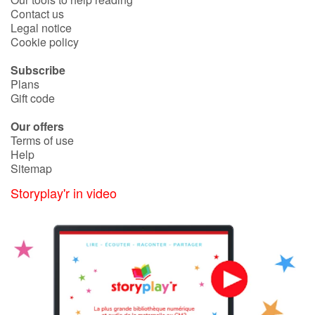
Contact us
Legal notice
Blog
Cookie policy
Subscribe
Learn french with Storyplay'r
Plans
Gift code
French book lists for children
Our offers
Terms of use
Reading for children
Help
Sitemap
Activities and workshops
Storyplay'r in video
Dyslexia and reading disorders