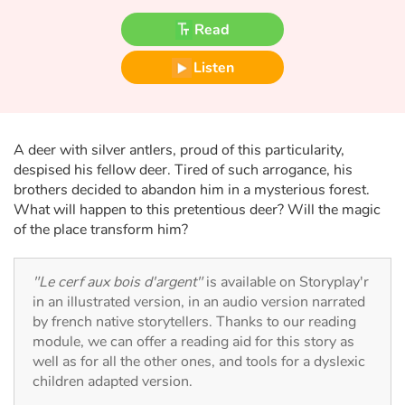
Fable, myth, literature and poetry
Read
Princesses and princes, kings, queens and dragons
Listen
Ogres, monsters and witches
Heroines and Heroes
A deer with silver antlers, proud of this particularity,
despised his fellow deer. Tired of such arrogance, his
Ecology, nature, seasons
brothers decided to abandon him in a mysterious forest.
What will happen to this pretentious deer? Will the magic
of the place transform him?
The animals
Travel, epic, investigation, adventure
"Le cerf aux bois d'argent"
is available on Storyplay'r
in an illustrated version, in an audio version narrated
Around the world
by french native storytellers. Thanks to our reading
module, we can offer a reading aid for this story as
well as for all the other ones, and tools for a dyslexic
Learning
children adapted version.