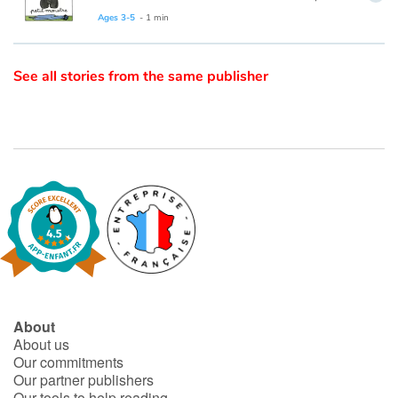
Ages 3-5
- 1 min
Catalogue anglais
See all stories from the same publisher
Contraste +
Help
Home
Family
Schools
About
Libraries
About us
Our commitments
Our partner publishers
Videos & Tutorials
Our tools to help reading