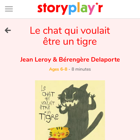
Connexion
Menu
Contenu
Recherche
Bibliothèque
Bas
de
page
Menu
➜
Le chat qui voulait
FR
être un tigre
Log in
Jean Leroy
&
Bérengère Delaporte
Try for free
Ages 6-8
-
8 minutes
Library
Awards
Home
Tales and classics in french