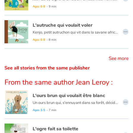
Ages 6-8
- 9 min
Catalogue anglais
L'autruche qui voulait voler
…
Kenjo, petit autruchon qui vit dans la savane africaine avec sa famille rêve de voler. Mais une autruche, cela ne vole pas…
Contraste +
Un très joli conte magnifiquement illustré qui apprend aux enfants à croire en leurs rêves.
Ages 6-8
- 8 min
Help
See more
See all stories from the same publisher
Home
From the same author Jean Leroy :
Family
L'ours brun qui voulait être blanc
Schools
…
Un ours brun qui, s'ennuyant dans sa forêt, décide de partir à l'aventure. Au bout de plusieurs jours de marche, il arrive au pôle Nord et découvre un monde inconnu. Un territoire où tout est blanc, même les ours... L'ours brun qui voulait être blanc est une fable tendre et humoristique sur la différence et l'acceptation de soi.
Ages 3-5
- 7 min
Libraries
Videos & Tutorials
L'ogre fait sa toilette