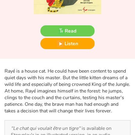
Fable, myth, literature and poetry
Princesses and princes, kings, queens and dragons
Read
Ogres, monsters and witches
Listen
Heroines and Heroes
Ecology, nature, seasons
Rayé is a house cat. He could have been content to spend
The animals
quiet days with his master. But the little kitten dreams of a
wild life and especially of being crowned King of the Jungle.
At home, Rayé imagines himself in the forest: he jumps,
Travel, epic, investigation, adventure
clings to the couch and the curtains, testing his master's
patience. One day, the brave man has had enough and
Around the world
takes a decision that will change their lives forever.
Learning
"Le chat qui voulait être un tigre"
is available on