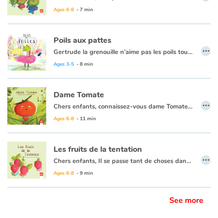
Ages 6-8
- 7 min
Poils aux pattes
…
Gertrude la grenouille n’aime pas les poils tout raides qu’elle a aux pattes, et encore moins les moqueries que lui lancent les autres grenouilles. Elle déménage dans une mare plus tranquille, où personne ne peut rire d’elle. Sa rencontre avec un crapaud à la peau toute rose lui apprendra une belle leçon sur l’acceptation de la différence, et les nouveaux amis vivront fièrement avec leurs poils et leur peau rose, en laissant les méchancetés « glisser sur eux sans jamais les atteindre ».
Ages 3-5
- 8 min
Dame Tomate
…
Chers enfants, connaissez-vous dame Tomate, l'aventurière du potager, ou la demoiselle Citrouille qui rêve d'être une star, et puis ce petit Radis, amoureux de la Pâquerette, si différente de lui ? Ces contes drôles et pas comme les autres vous feront vivre des aventures fabuleuses. Vous ne regarderez plus les potagers de la même manière. Mais chuuut ! Ecoutez, ou lisez plutôt... Vous serez surpris !
Ages 6-8
- 11 min
Les fruits de la tentation
…
Chers enfants, Il se passe tant de choses dans un potager, qu'on peut à peine l'imaginer ! Depuis quelque temps, Dr Navet et Sir Poireau, deux singuliers détectives, volent au secours des habitants du potager. Au cours de leurs enquêtes, ils résolvent énigmes et secrets. Si vous voulez connaître le secret des jolies fraises joufflues, il vous faudra suivre les deux détectives. Alors, approchez-vous ! Ils vous attendent !
Ages 6-8
- 9 min
See more