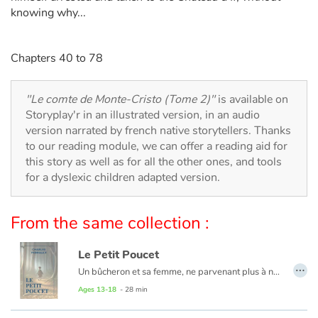
Arts, space, activities
knowing why...
Documentaries
Chapters 40 to 78
With the family
"Le comte de Monte-Cristo (Tome 2)"
is available on
Daily life and hobbies
Storyplay'r in an illustrated version, in an audio
version narrated by french native storytellers. Thanks
At school
to our reading module, we can offer a reading aid for
this story as well as for all the other ones, and tools
Festivals and events
for a dyslexic children adapted version.
Love and friendship
From the same collection :
Social issues
Le Petit Poucet
…
Un bûcheron et sa femme, ne parvenant plus à nourrir leurs sept garçons, se résignent à aller les perdre en forêt. C'est sans compter sur la ruse du benjamin, Petit Poucet, qui les aidera à retrouver leur chemin et à se sauver de l'Ogre !
Emotions and feelings
Ages 13-18
- 28 min
Formats and illustrations