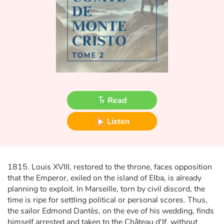
Fable, myth, literature and poetry
Princesses and princes, kings, queens and dragons
Ogres, monsters and witches
Heroines and Heroes
Read
Ecology, nature, seasons
Listen
The animals
Travel, epic, investigation, adventure
1815. Louis XVIII, restored to the throne, faces opposition
Around the world
that the Emperor, exiled on the island of Elba, is already
planning to exploit. In Marseille, torn by civil discord, the
time is ripe for settling political or personal scores. Thus,
Learning
the sailor Edmond Dantès, on the eve of his wedding, finds
himself arrested and taken to the Château d'If, without