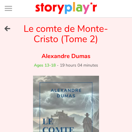
Connexion
Menu
Contenu
Recherche
Bibliothèque
Bas
de
page
Menu
➜
Le comte de Monte-
FR
Cristo (Tome 2)
Log in
Alexandre Dumas
Try for free
Ages 13-18
-
19 hours 04 minutes
Library
Awards
Home
Tales and classics in french