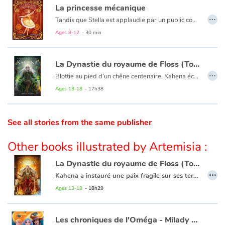
La princesse mécanique
…
Tandis que Stella est applaudie par un public conquis après une représentation à l’Opéra de Paris, une catastrophe sans précédent va bouleverser sa vie. Elle devient Miette et, reléguée dans les tréfonds de l’Opéra, elle devra réapprendre à vivre loin des feux de la rampe. Elle troque une troupe de danseurs étoile pour des personnages loufoques et rafistolés au grand cœur.
Catalogue anglais
Ages 9-12
- 30 min
Contraste +
La Dynastie du royaume de Floss (Tome 1) - Kahena
…
Blottie au pied d’un chêne centenaire, Kahena écoute la forêt et tous ses mystères. Jeune femme solitaire, elle rêve d’arpenter la forêt et d’observer les oiseaux en compagnie de son meilleur ami Robin. Mais ses rêves s’éloignent à mesure qu’une terrible menace se profile au-delà des frontières. Qui protègera l’Altarine, le pays des hommes, de la fureur de Jaliorga ? Kahena parviendra-t-elle à relever les nombreux défis qui se dresseront sur son chemin ? Quels secrets détiennent les Aulnes ? Kahena est le premier volet de la trilogie heroïc fantasy La Dynastie du royaume de Floss.
Ages 13-18
- 17h38
Help
Home
See all stories from the same publisher
Family
Other books illustrated by Artemisia :
La Dynastie du royaume de Floss (Tome 2) - Sarina
Schools
…
Kahena a instauré une paix fragile sur ses terres mais entre jeux politiques et complots, le pays semble sur le point de basculer dans un nouveau conflit. L’ombre de Vagnar plane sur le royaume. La reine de Floss a-t-elle réellement gagné la guerre ? La princesse Sarina, aidée de mystérieux inconnus, découvre une face cachée d’elle-même. Suivra-t-elle les traces de sa mère ? Entre un passé torturé et un futur incertain, Sarina osera-t-elle s’abandonner à cet homme au coeur changeant dont elle a croisé le chemin ? Espoirs, trahisons et révélations sont les maîtres mots de ce second tome qui nous emmène encore plus loin dans la Dynastie du Royaume de Floss.
Ages 13-18
- 18h29
Libraries
Videos & Tutorials
Les chroniques de l'Oméga - Milady et le grimoire de l'Hellébore