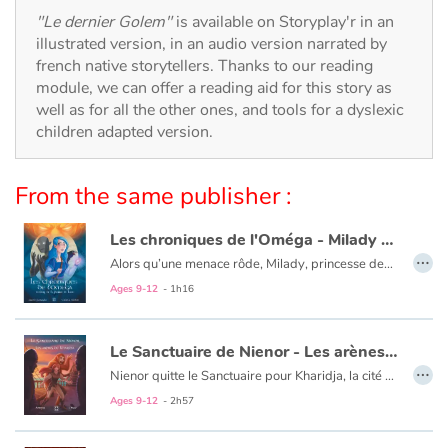
Arts, space, activities
"Le dernier Golem"
is available on Storyplay'r in an
illustrated version, in an audio version narrated by
Documentaries
french native storytellers. Thanks to our reading
module, we can offer a reading aid for this story as
With the family
well as for all the other ones, and tools for a dyslexic
children adapted version.
Daily life and hobbies
From the same publisher :
At school
Les chroniques de l'Oméga - Milady et la Pierre de Lune
Festivals and events
…
Alors qu’une menace rôde, Milady, princesse des Elfes, part en quête de la Pierre de Lune, cachée au cœur du royaume des Ombres. Mais son chemin sera semé d’embûches… Parviendra-t-elle à sauver son peuple des terribles Sylphes ?
Ages 9-12
- 1h16
Love and friendship
Social issues
Le Sanctuaire de Nienor - Les arènes de Kharidja
…
Nienor quitte le Sanctuaire pour Kharidja, la cité ocre, de l’autre côté de la mer Ocine. Elle espère y sauver un couple d’aigles rares. Mais à peine débarquée de l’Écrevisse, le navire de son ami Colson, elle découvre qu’un koï dansant a été capturé. Le sultan projette de l’opposer à ses gladiateurs dans les arènes, pour son plaisir et celui de ses sujets. L’intrépide princesse osera-t-elle, contre l’avis de tous, affronter un pirate sanguinaire, les soldats d’Al-Hardaïa et bien d’autres dangers pour sauver l’animal d’une mort atroce ?
Emotions and feelings
Lire le deuxième tome :
Braconnage à Saline
Ages 9-12
- 2h57
Formats and illustrations