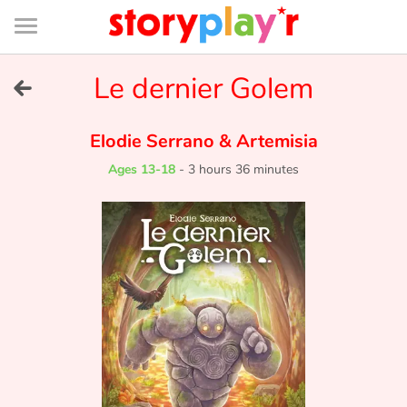
Connexion
Menu
Contenu
Recherche
Bibliothèque
Bas
de
page
Menu
➜
Le dernier Golem
FR
Log in
Elodie Serrano
&
Artemisia
Ages 13-18
-
3 hours 36 minutes
Try for free
Library
Awards
Home
Tales and classics in french