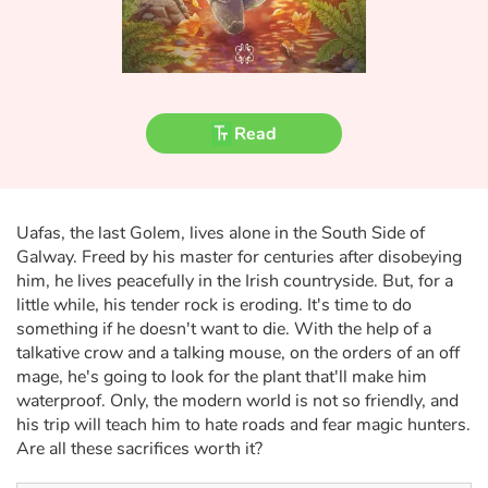
Fable, myth, literature and poetry
Princesses and princes, kings, queens and dragons
Ogres, monsters and witches
Read
Heroines and Heroes
Ecology, nature, seasons
Uafas, the last Golem, lives alone in the South Side of
Galway. Freed by his master for centuries after disobeying
The animals
him, he lives peacefully in the Irish countryside. But, for a
little while, his tender rock is eroding. It's time to do
something if he doesn't want to die. With the help of a
Travel, epic, investigation, adventure
talkative crow and a talking mouse, on the orders of an off
mage, he's going to look for the plant that'll make him
Around the world
waterproof. Only, the modern world is not so friendly, and
his trip will teach him to hate roads and fear magic hunters.
Learning
Are all these sacrifices worth it?