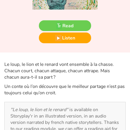
Fable, myth, literature and poetry
Princesses and princes, kings, queens and dragons
Read
Ogres, monsters and witches
Listen
Heroines and Heroes
Ecology, nature, seasons
Le loup, le lion et le renard vont ensemble à la chasse.
Chacun court, chacun attaque, chacun attrape. Mais
The animals
chacun aura-t-il sa part ?
Un conte où l’on découvre que le meilleur partage n’est pas
Travel, epic, investigation, adventure
toujours celui qu’on croit.
Around the world
"Le loup, le lion et le renard"
is available on
Storyplay'r in an illustrated version, in an audio
Learning
version narrated by french native storytellers. Thanks
to our reading module, we can offer a reading aid for