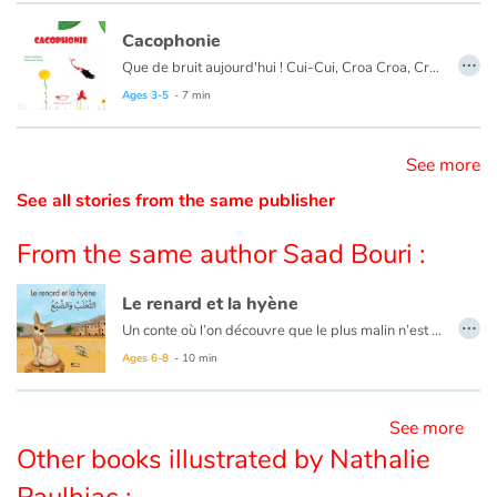
Cacophonie
Catalogue anglais
…
Que de bruit aujourd'hui ! Cui-Cui, Croa Croa, Cri Cri, Rou Rou… Tous les animaux chantent de leur plus belle voix, et ce sera à qui chantera le plus fort.
Ages 3-5
- 7 min
Contraste +
See more
See all stories from the same publisher
Help
From the same author Saad Bouri :
Home
Le renard et la hyène
Family
…
Un conte où l’on découvre que le plus malin n’est pas celui qu’on croit… « Ouvrez mes enfants, je suis votre mère. » dit le renard affamé, imitant la voix de la hyène. Mais les petits de la hyène sont prudents, ils ne se laisseront pas manger si facilement. À moins que...
Ce livre est bilingue français-arabe.
Ages 6-8
- 10 min
Schools
Libraries
See more
Other books illustrated by Nathalie
Videos & Tutorials