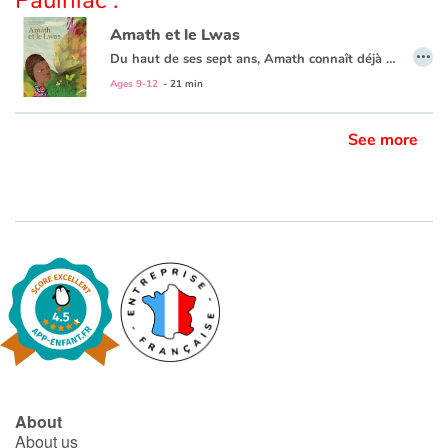
Paulhiac :
Amath et le Lwas
…
Blog
Du haut de ses sept ans, Amath connaît déjà son pays comme sa poche. Sa terre d’Afrique, ses étranges baobabs, son sol aride où poussent de beaux acacias… Mais voilà qu’un soir, en s’endormant, il est plongé dans un tout nouveau monde. Un monde fabuleux aux mille plantes et mille animaux, où le mystérieux Lwas règne en maître.
Évadez-vous avec douceur, dans ce monde où rêve et réalité ne font plus qu’un.
Ages 9-12
- 21 min
Learn french with Storyplay'r
See more
French book lists for children
Reading for children
Activities and workshops
Dyslexia and reading disorders
About
About us