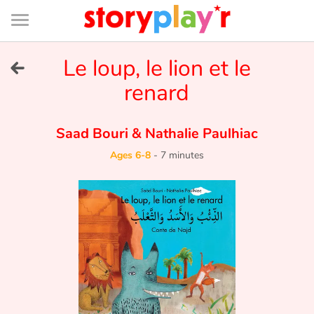
Connexion
Menu
Contenu
Recherche
Bibliothèque
Bas
de
page
Menu
➜
Le loup, le lion et le
FR
renard
Log in
Saad Bouri
&
Nathalie Paulhiac
Try for free
Ages 6-8
-
7 minutes
Library
Awards
Home
Tales and classics in french