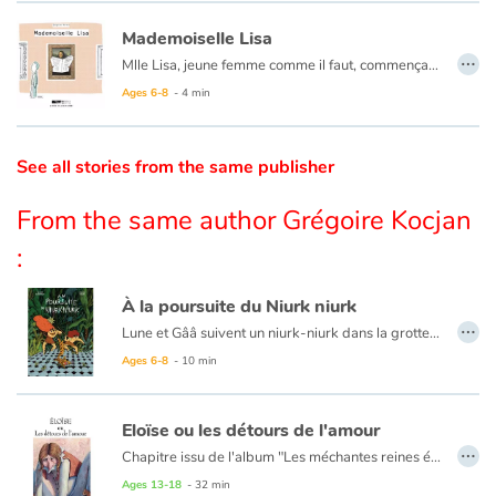
Mademoiselle Lisa
…
Blog
Mlle Lisa, jeune femme comme il faut, commençait à s’encroûter.
Ni une ni deux, elle partit pour Las Vegas.
Ages 6-8
- 4 min
Learn french with Storyplay'r
See all stories from the same publisher
French book lists for children
From the same author Grégoire Kocjan
Reading for children
:
Activities and workshops
À la poursuite du Niurk niurk
…
Dyslexia and reading disorders
Lune et Gââ suivent un niurk-niurk dans la grotte du temps. Ils y croiseront une momie et un mastodonte, La Fontaine, Napoléon, Vercingétorix…
Fiction documentaire prétexte à une découverte des collections du musée Crozatier du Puy-en-Velay.
Ages 6-8
- 10 min
Eloïse ou les détours de l'amour
…
Chapitre issu de l'album "Les méchantes reines étaient-elles de gentilles princesses ?" de Grégoire Kocjan et Léo Méar
Ages 13-18
- 32 min