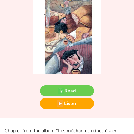
Fable, myth, literature and poetry
Princesses and princes, kings, queens and dragons
Ogres, monsters and witches
Heroines and Heroes
Ecology, nature, seasons
The animals
Read
Travel, epic, investigation, adventure
Listen
Around the world
Learning
Chapter from the album "Les méchantes reines étaient-