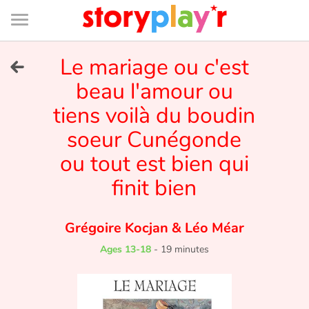
Connexion
Menu
Contenu
Recherche
Bibliothèque
Bas
de
page
Menu
➜
Le mariage ou c'est
FR
beau l'amour ou
Log in
tiens voilà du boudin
Try for free
soeur Cunégonde
ou tout est bien qui
Library
finit bien
Awards
Grégoire Kocjan
&
Léo Méar
Home
Ages 13-18
-
19 minutes
Tales and classics in french