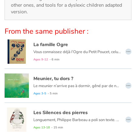
other ones, and tools for a dyslexic children adapted
version.
Catalogue anglais
From the same publisher :
Contraste +
La famille Ogre
…
Vous connaissez déjà l’Ogre du Petit Poucet, celui du Chat Botté ! Vous aimerez le reste de la famille. À moins que le petit dernier ne vous reste en travers...
Help
Ages 9-12
- 6 min
Home
Meunier, tu dors ?
…
Family
Le meunier n’arrive pas à dormir, gêné par de nombreux importuns. Pour les chasser, son moulin tournera de plus en plus vite.
Ages 3-5
- 5 min
Schools
Les Silences des pierres
Libraries
…
Longuement, Philippe Barbeau a poli son texte. Puis, patiemment, Marion Janin se l’est approprié, lui imposant son souffle, sa respiration.
Son trait précis, presque précieux, respecte l’universalité du conte, tout en lui imposant une touche très personnelle.
Ages 13-18
- 15 min
Videos & Tutorials
Les pierres ont parfois des silences qui séparent.