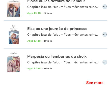
Eloïse ou les détours de l'amour
…
Chapitre issu de l'album "Les méchantes reines étaient-elles de gentilles princesses ?" de Grégoire Kocjan et Léo Méar
Ages 13-18
- 32 min
CHAPITRE 2
Elsa ou une journée de princesse
…
- Miroir, mon beau miroir, dis-moi quelles sont les plus belles histoires de princesses...
Chapitre issu de l'album "Les méchantes reines étaient-elles de gentilles princesses ?" de Grégoire Kocjan et Léo Méar
Ages 13-18
- 10 min
- En cherchant à la ronde dans tout le vaste monde, il n'y a pas plus épatant que celles de Grégoire Kocjan. Si le miroir magique le dit, c'est que ça doit être vrai ! Pourtant ici les princes charmants, les robes et les poneys n'ont pas l'ambition de nous faire rêver mais plutôt de nous réveiller. Après quelques détours par le théâtre et la bande dessinée, l'auteur de l'excellent Ogrus, histoires à digérer, replonge avec plaisir dans les contes. Toujours armé de son humour décapant, il nous explique qu'il est inutile de vouloir libérer les princesses, elles s'en chargent toutes seules !
-Miroir, mon beau miroir, dis-moi quelles sont les plus belles histoires de princesses...
Marpésia ou l'embarras du choix
…
- En cherchant à la ronde dans tout le vaste monde, il n'y a pas plus épatant que celles de Grégoire Kocjan. Si le miroir magique le dit, c'est que ça doit être vrai ! Pourtant ici les princes charmants, les robes et les poneys n'ont pas l'ambition de nous faire rêver mais plutôt de nous réveiller. Après quelques détours par le thé‚tre et la bande dessinée, l'auteur de l'excellent Ogrus, histoires à digérer, replonge avec plaisir dans les contes. Toujours armé de son humour décapant, il nous explique qu'il est inutile de vouloir libérer les princesses, elles s'en chargent toutes seules !
Chapitre issu de l'album "Les méchantes reines étaient-elles de gentilles princesses ?" de Grégoire Kocjan et Léo Méar
Ages 13-18
- 19 min
-Miroir, mon beau miroir, dis-moi quelles sont les plus belles histoires de princesses...
- En cherchant à la ronde dans tout le vaste monde, il n'y a pas plus épatant que celles de Grégoire Kocjan. Si le miroir magique le dit, c'est que ça doit être vrai ! Pourtant ici les princes charmants, les robes et les poneys n'ont pas l'ambition de nous faire rêver mais plutôt de nous réveiller. Après quelques détours par le théâtre et la bande dessinée, l'auteur de l'excellent, histoires à digérer, replonge avec plaisir dans les contes. Toujours armé de son humour décapant, il nous explique qu'il est inutile de vouloir libérer les princesses, elles s'en chargent toutes seules !
See more