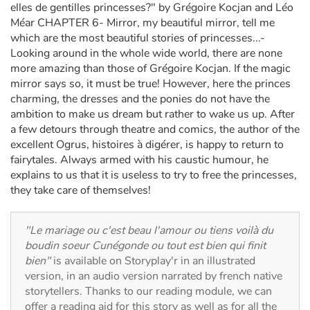
Arts, space, activities
elles de gentilles princesses?" by Grégoire Kocjan and Léo
Méar CHAPTER 6- Mirror, my beautiful mirror, tell me
Documentaries
which are the most beautiful stories of princesses...-
Looking around in the whole wide world, there are none
more amazing than those of Grégoire Kocjan. If the magic
With the family
mirror says so, it must be true! However, here the princes
charming, the dresses and the ponies do not have the
Daily life and hobbies
ambition to make us dream but rather to wake us up. After
a few detours through theatre and comics, the author of the
At school
excellent Ogrus, histoires à digérer, is happy to return to
fairytales. Always armed with his caustic humour, he
Festivals and events
explains to us that it is useless to try to free the princesses,
they take care of themselves!
Love and friendship
"Le mariage ou c'est beau l'amour ou tiens voilà du
Social issues
boudin soeur Cunégonde ou tout est bien qui finit
bien"
is available on Storyplay'r in an illustrated
Emotions and feelings
version, in an audio version narrated by french native
storytellers. Thanks to our reading module, we can
offer a reading aid for this story as well as for all the
Formats and illustrations