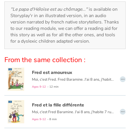
Arts, space, activities
"Le papa d'Héloïse est au chômage..."
is available on
Documentaries
Storyplay'r in an illustrated version, in an audio
version narrated by french native storytellers. Thanks
to our reading module, we can offer a reading aid for
With the family
this story as well as for all the other ones, and tools
for a dyslexic children adapted version.
Daily life and hobbies
At school
From the same collection :
Festivals and events
Fred est amoureux
…
Moi, c'est Fred. Fred Baramine. J'ai 8 ans, j'habite 7 rue Cénou. Ce que j'aime le plus, c'est les parties de foot avec Mouloud, mon copain de l'immeuble. Enfin c'est que je croyais... jusqu'à l'audition de violon de ma voisine Héloïse Crampon. C'est là que je l'ai vue, ELLE, ma fée. J'étais ensorcelé...
Love and friendship
Ages 9-12
- 12 min
Social issues
Fred et la fille différente
…
Moi, c'est Fred Baramine. J'ai 8 ans, j'habite 7 rue Cénou. Samedi, la journée avait super bien commencé : avec Maman, on regardait les dessins animés... jusqu'à ce que sa cousine Caroline arrive avec sa fille ! Elle était - comment dire ? - différente. On m'a expliqué qu'elle était née avec « la trisomie 21 »...
Emotions and feelings
Ages 9-12
- 8 min
Formats and illustrations