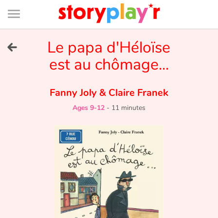
Connexion
Menu
Contenu
Recherche
Bibliothèque
Bas
de
page
Menu
➜
Le papa d'Héloïse
FR
est au chômage...
Log in
Fanny Joly
&
Claire Franek
Try for free
Ages 9-12
-
11 minutes
Library
Awards
Home
Tales and classics in french