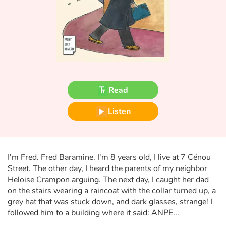
Fable, myth, literature and poetry
Princesses and princes, kings, queens and dragons
Ogres, monsters and witches
Heroines and Heroes
Read
Ecology, nature, seasons
Listen
The animals
Travel, epic, investigation, adventure
I'm Fred. Fred Baramine. I'm 8 years old, I live at 7 Cénou
Street. The other day, I heard the parents of my neighbor
Around the world
Heloise Crampon arguing. The next day, I caught her dad
on the stairs wearing a raincoat with the collar turned up, a
grey hat that was stuck down, and dark glasses, strange! I
Learning
followed him to a building where it said: ANPE...