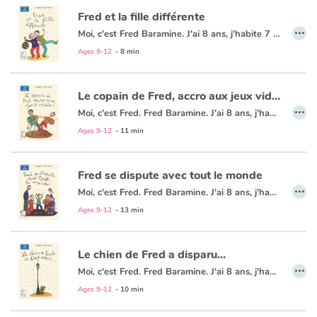
Fred et la fille différente
…
Moi, c'est Fred Baramine. J'ai 8 ans, j'habite 7 rue Cénou. Samedi, la journée avait super bien commencé : avec Maman, on regardait les dessins animés... jusqu'à ce que sa cousine Caroline arrive avec sa fille ! Elle était - comment dire ? - différente. On m'a expliqué qu'elle était née avec « la trisomie 21 »...
Ages 9-12
- 8 min
Le copain de Fred, accro aux jeux vidéo !
…
Moi, c'est Fred. Fred Baramine. J'ai 8 ans, j'habite 7 rue Cénou. Le week-end dernier, j'ai proposé à mon meilleur copain, Mouloud, de faire une super partie de pique-nique-foot. Mais, bizarre, il a refusé... Il faut dire qu'il avait un nouveau jeu vidéo vraiment génial, mais bon, c'était pas une raison pour faire comme si j'existais plus !
Ages 9-12
- 11 min
Fred se dispute avec tout le monde
…
Moi, c'est Fred. Fred Baramine. J'ai 8 ans, j'habite 7 rue Cénou. L'autre jour, j'ai passé une journée affreuse ! Tout a commencé à l'école, quand Mouloud, mon meilleur copain, a dit à la maîtresse que j'avais copié sur lui... Alors qu'on avait copié tous les deux ! À partir de ce moment, tout n'a fait qu'empirer...
Ages 9-12
- 13 min
Le chien de Fred a disparu...
…
Moi, c'est Fred. Fred Baramine. J'ai 8 ans, j'habite 7 rue Cénou avec Maman et Toufou, mon épagneul-teckel-basset-corniaud-à-poils-roux-préféré. L'autre soir, en allant à la boulangerie, j'ai laissé mon chien sur le trottoir. Et quand j'en suis sorti, mon chien adoré avait disparu ! J'étais désespéré...
Ages 9-12
- 10 min