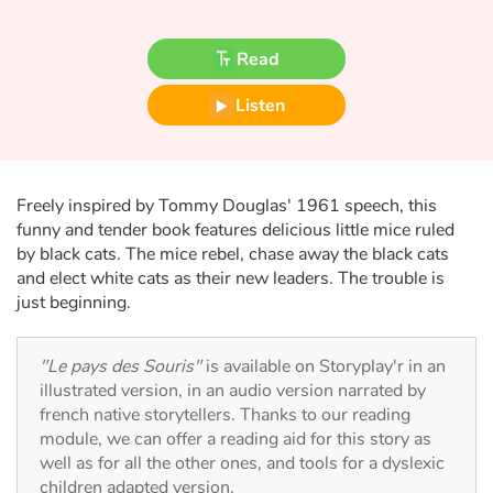
Fable, myth, literature and poetry
Read
Princesses and princes, kings, queens and dragons
Listen
Ogres, monsters and witches
Heroines and Heroes
Freely inspired by Tommy Douglas' 1961 speech, this
Ecology, nature, seasons
funny and tender book features delicious little mice ruled
by black cats. The mice rebel, chase away the black cats
and elect white cats as their new leaders. The trouble is
The animals
just beginning.
Travel, epic, investigation, adventure
"Le pays des Souris"
is available on Storyplay'r in an
Around the world
illustrated version, in an audio version narrated by
french native storytellers. Thanks to our reading
module, we can offer a reading aid for this story as
Learning
well as for all the other ones, and tools for a dyslexic
children adapted version.