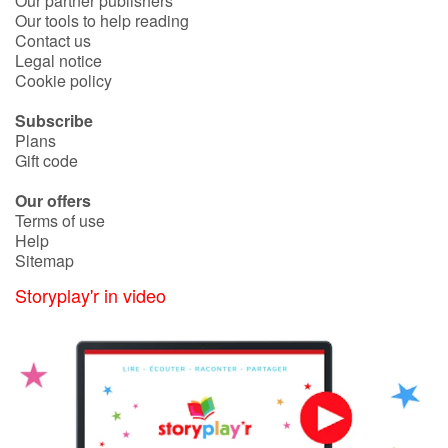
Our partner publishers
Our tools to help reading
Contact us
Blog
Legal notice
Cookie policy
Learn french with Storyplay'r
Subscribe
Plans
French book lists for children
Gift code
Our offers
Reading for children
Terms of use
Help
Activities and workshops
Sitemap
Storyplay'r in video
Dyslexia and reading disorders