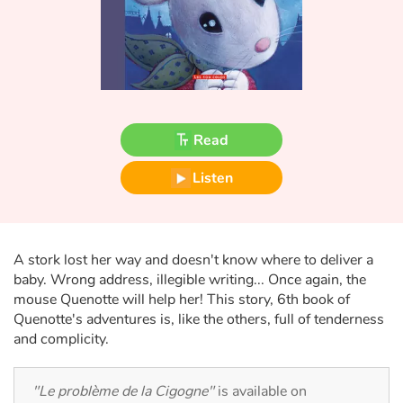
Fable, myth, literature and poetry
Princesses and princes, kings, queens and dragons
Ogres, monsters and witches
Read
Heroines and Heroes
Listen
Ecology, nature, seasons
The animals
A stork lost her way and doesn't know where to deliver a
Travel, epic, investigation, adventure
baby. Wrong address, illegible writing... Once again, the
mouse Quenotte will help her! This story, 6th book of
Around the world
Quenotte's adventures is, like the others, full of tenderness
and complicity.
Learning
"Le problème de la Cigogne"
is available on