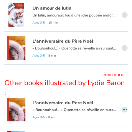
Un amour de lutin
…
Un lutin, amoureux fou d'une jolie poupée endormie, tente par tous les moyens de la réveiller. Quenotte, toujours prête à venir en aide à ses amis de passage, apprendra au lutin de quoi sont faits les vrais cadeaux.
Blog
Ages 3-5
- 10 min
Learn french with Storyplay'r
L'anniversaire du Père Noël
French book lists for children
…
« Bouhouhou!... » Quenotte se réveille en sursaut. Elle regarde le réveil et est bien étonnée : ce n'est pas l'heure de se lever! Pourquoi donc a-t-elle ouvert les yeux au milieu de la nuit? « Bouhouhou! ... » Voilà! Ça recommence! C'est ce bruit bizarre qui l'a réveillée! Quelqu'un pleure à chaudes larmes dans la pièce d'à côté! Celui qui pleure est le père Noël. Personne ne pense à son anniversaire. Quenotte la souris va s'en occuper!
Ages 3-5
- 8 min
Reading for children
Activities and workshops
See more
Other books illustrated by Lydie Baron
Dyslexia and reading disorders
:
L'anniversaire du Père Noël
…
« Bouhouhou!... » Quenotte se réveille en sursaut. Elle regarde le réveil et est bien étonnée : ce n'est pas l'heure de se lever! Pourquoi donc a-t-elle ouvert les yeux au milieu de la nuit? « Bouhouhou! ... » Voilà! Ça recommence! C'est ce bruit bizarre qui l'a réveillée! Quelqu'un pleure à chaudes larmes dans la pièce d'à côté! Celui qui pleure est le père Noël. Personne ne pense à son anniversaire. Quenotte la souris va s'en occuper!
Ages 3-5
- 8 min