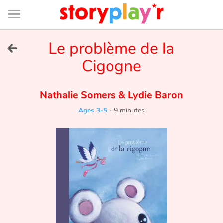
Connexion
Menu
Contenu
Recherche
Bibliothèque
Bas
de
page
Menu
➜
Le problème de la
FR
Cigogne
Log in
Nathalie Somers
&
Lydie Baron
Try for free
Ages 3-5
-
9 minutes
Library
Awards
Home
Tales and classics in french