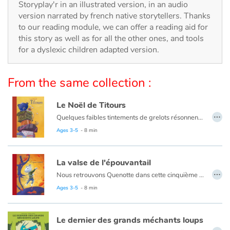
Arts, space, activities
Storyplay'r in an illustrated version, in an audio
version narrated by french native storytellers. Thanks
Documentaries
to our reading module, we can offer a reading aid for
this story as well as for all the other ones, and tools
for a dyslexic children adapted version.
With the family
Daily life and hobbies
From the same collection :
At school
Le Noël de Titours
…
Quelques faibles tintements de grelots résonnent encore au loin, puis le silence envahit la pièce... Quenotte découvre alors un ours en peluche qui ne veut pas être un jouet et qui exige sa maman! Notre courageuse souris décide d'accompagner l'ourson pour la retrouver : une grande aventure les attend! Vous ne regarderez plus jamais les étoiles de la même façon...
Festivals and events
Ages 3-5
- 8 min
Love and friendship
La valse de l'épouvantail
…
Nous retrouvons Quenotte dans cette cinquième aventure un peu particulière... C'est l'automne : du bruit, une plainte... et un épouvantail qui doit se faire brûler puisque les fermiers trouvent qu'il ne sert plus à rien. Comment la petite souris va-t-elle aider son nouvel ami ?
Social issues
Ages 3-5
- 8 min
Emotions and feelings
Le dernier des grands méchants loups
…
Formats and illustrations