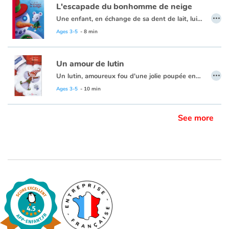
L'escapade du bonhomme de neige
…
Une enfant, en échange de sa dent de lait, lui demande de sauver son bonhomme de neige plutôt que de lui donner la pièce habituelle. Intriguée, Quenotte tentera de le sauver et cela ne sera pas de tout repos! Les enfants riront en lisant les aventures de ce bonhomme de neige si enjoué. Et ils seront ravis de la tournure des événements à la fin. En espérant qu'ils ne seront pas trop nombreux à demander un service à cette gentille Quenotte...
Ages 3-5
- 8 min
Un amour de lutin
…
Un lutin, amoureux fou d'une jolie poupée endormie, tente par tous les moyens de la réveiller. Quenotte, toujours prête à venir en aide à ses amis de passage, apprendra au lutin de quoi sont faits les vrais cadeaux.
Ages 3-5
- 10 min
See more