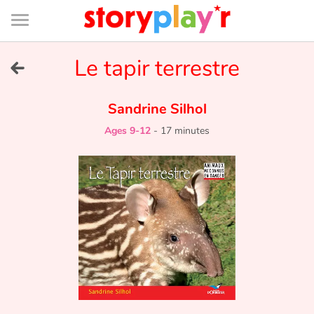
Connexion
Menu
Contenu
Recherche
Bibliothèque
Bas
de
page
Menu
➜
Le tapir terrestre
FR
Log in
Sandrine Silhol
Ages 9-12
-
17 minutes
Try for free
Library
Awards
Home
Tales and classics in french