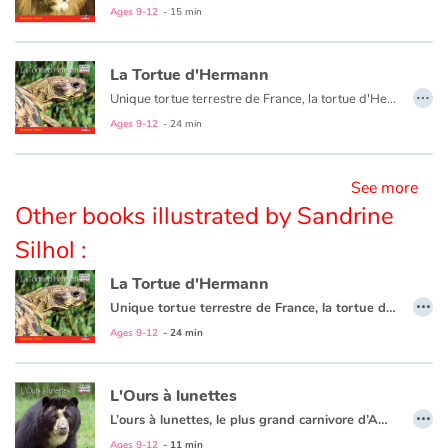
Ages 9-12
- 15 min
Blog
La Tortue d'Hermann
…
Unique tortue terrestre de France, la tortue d'Hermann vit dans le maquis méditerranéen. Cette tortue autrefois largement répandue sur le littoral sud, de la France à la Turquie, ne subsiste maintenant que sous la forme de quelques populations isolées, faisant d'elle l'un des reptiles les plus menacés dans le monde.
Learn french with Storyplay'r
Ages 9-12
- 24 min
French book lists for children
See more
Reading for children
Other books illustrated by Sandrine
Silhol :
Activities and workshops
La Tortue d'Hermann
…
Dyslexia and reading disorders
Unique tortue terrestre de France, la tortue d'Hermann vit dans le maquis méditerranéen. Cette tortue autrefois largement répandue sur le littoral sud, de la France à la Turquie, ne subsiste maintenant que sous la forme de quelques populations isolées, faisant d'elle l'un des reptiles les plus menacés dans le monde.
Ages 9-12
- 24 min
L'Ours à lunettes
…
L’ours à lunettes, le plus grand carnivore d’Amérique du Sud, a presque disparu. Mieux le connaître pour sauver son espèce.
Ages 9-12
- 11 min