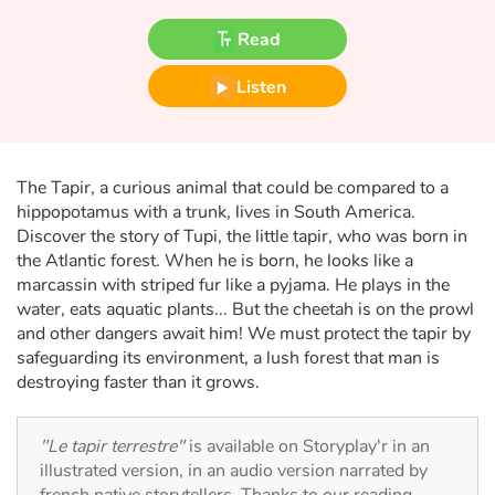
Fable, myth, literature and poetry
Read
Princesses and princes, kings, queens and dragons
Listen
Ogres, monsters and witches
Heroines and Heroes
The Tapir, a curious animal that could be compared to a
hippopotamus with a trunk, lives in South America.
Ecology, nature, seasons
Discover the story of Tupi, the little tapir, who was born in
the Atlantic forest. When he is born, he looks like a
The animals
marcassin with striped fur like a pyjama. He plays in the
water, eats aquatic plants... But the cheetah is on the prowl
and other dangers await him! We must protect the tapir by
Travel, epic, investigation, adventure
safeguarding its environment, a lush forest that man is
destroying faster than it grows.
Around the world
Learning
"Le tapir terrestre"
is available on Storyplay'r in an
illustrated version, in an audio version narrated by
french native storytellers. Thanks to our reading