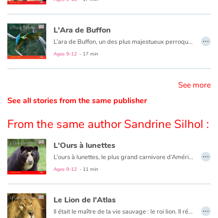
Catalogue anglais
L'Ara de Buffon
…
L’ara de Buffon, un des plus majestueux perroquets au monde, a presque disparu. Mieux le connaître pour sauver son espèce.
Ages 9-12
- 17 min
Contraste +
See more
Help
See all stories from the same publisher
Home
From the same author Sandrine Silhol :
Family
L'Ours à lunettes
…
L’ours à lunettes, le plus grand carnivore d’Amérique du Sud, a presque disparu. Mieux le connaître pour sauver son espèce.
Schools
Ages 9-12
- 11 min
Libraries
Le Lion de l'Atlas
…
Videos & Tutorials
Il était le maître de la vie sauvage : le roi lion. Il régnait sur les montagnes d’Afrique du Nord, bordant la Méditerranée. Aujourd’hui, par la folie des hommes, s’il a disparu de son habitat d’origine, le lion de l’Atlas ne s’est pourtant pas totalement éteint…