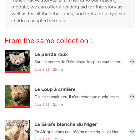
Arts, space, activities
module, we can offer a reading aid for this story as
well as for all the other ones, and tools for a dyslexic
Documentaries
children adapted version.
With the family
From the same collection :
Daily life and hobbies
Le panda roux
…
At school
Sur les pentes de l’Himalaya, les plus hautes montagnes du monde, vit Qidji, le panda roux. Depuis sa naissance jusqu’à son âge adulte, découvre son histoire et la vie de ce petit animal vif et joyeux, doux comme une peluche, qui se nourrit de feuilles de bambou, mais dont la survie et bien difficile. Menacés par la destruction des forêts tempérées, les pandas roux risquent de disparaître si on ne leur vient pas en aide.
Ages 9-12
- 20 min
Festivals and events
Le Loup à crinière
Love and friendship
…
On les connaît peu, il n’en reste que quelques centaines, quelques milliers sur la planète. Menacés de disparition, ces animaux méconnus sont en danger !
Ages 9-12
- 21 min
Social issues
Emotions and feelings
La Girafe blanche du Niger
…
En Afrique, dans une région désertique, vit Houbou, la girafe blanche du Niger, au milieu du dernier troupeau de cette espèce sur la terre.
Formats and illustrations
Ages 9-12
- 17 min