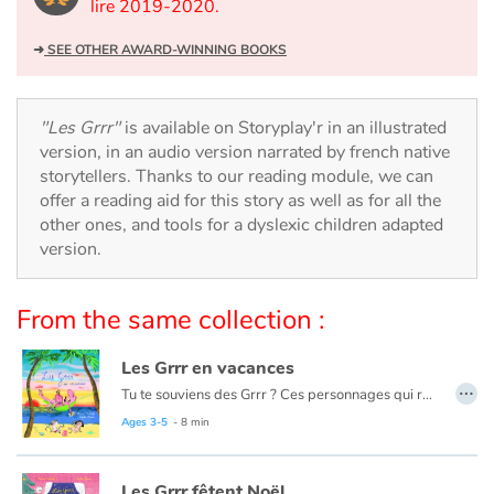
Arts, space, activities
lire 2019-2020.
➜
SEE OTHER AWARD-WINNING BOOKS
Documentaries
With the family
"Les Grrr"
is available on Storyplay'r in an illustrated
version, in an audio version narrated by french native
Daily life and hobbies
storytellers. Thanks to our reading module, we can
offer a reading aid for this story as well as for all the
At school
other ones, and tools for a dyslexic children adapted
version.
Festivals and events
From the same collection :
Love and friendship
Les Grrr en vacances
Social issues
…
Tu te souviens des Grrr ? Ces personnages qui ronchonnent tout le temps ?
Cette année, après avoir beaucoup râlé, ils sont très fatigués. Alors ils partent en vacances ! Et tu imagines bien que cela ne va pas être de tout repos. Entre le voyage, la nuit en tente et les activités, les Grrr ne vont pas se gêner pour se plaindre. Mais heureusement, quand on vit des aventures imprévues, on en oublie souvent de rouspéter.
Ages 3-5
- 8 min
Emotions and feelings
Il s’agit d’un album jeunesse très drôle qui vous fera voir la vie du bon côté et profiter des plaisirs simples qu’elle vous offre.
Formats and illustrations
Les Grrr fêtent Noël