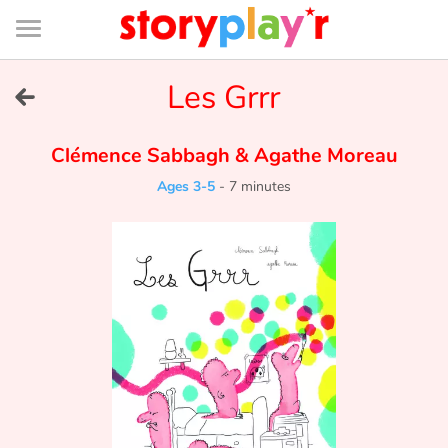
Connexion
Menu
Contenu
Recherche
Bibliothèque
Bas
de
page
Menu
➜
Les Grrr
FR
Log in
Clémence Sabbagh
&
Agathe Moreau
Ages 3-5
-
7 minutes
Try for free
Library
Awards
Home
Tales and classics in french