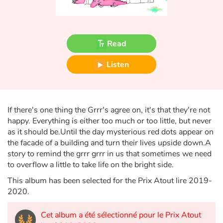
Fable, myth, literature and poetry
Princesses and princes, kings, queens and dragons
Read
Ogres, monsters and witches
Listen
Heroines and Heroes
Ecology, nature, seasons
If there's one thing the Grrr's agree on, it's that they're not
happy. Everything is either too much or too little, but never
The animals
as it should be.Until the day mysterious red dots appear on
the facade of a building and turn their lives upside down.A
Travel, epic, investigation, adventure
story to remind the grrr grrr in us that sometimes we need
to overflow a little to take life on the bright side.
Around the world
This album has been selected for the Prix Atout lire 2019-
2020.
Learning
Cet album a été sélectionné pour le Prix Atout