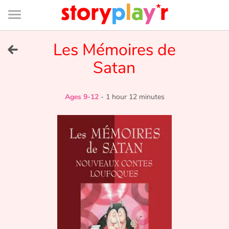
Connexion
Menu
Contenu
Recherche
Bibliothèque
Bas
de
page
Menu
➜
Les Mémoires de
FR
Satan
Log in
Try for free
Ages 9-12
-
1 hour 12 minutes
Library
Awards
Home
Tales and classics in french