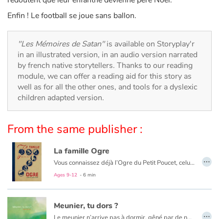
redoutent que leur enfantne devienne père Noël.
Arts, space, activities
Enfin ! Le football se joue sans ballon.
Documentaries
"Les Mémoires de Satan"
is available on Storyplay'r
With the family
in an illustrated version, in an audio version narrated
by french native storytellers. Thanks to our reading
Daily life and hobbies
module, we can offer a reading aid for this story as
well as for all the other ones, and tools for a dyslexic
At school
children adapted version.
Festivals and events
From the same publisher :
Love and friendship
La famille Ogre
…
Vous connaissez déjà l’Ogre du Petit Poucet, celui du Chat Botté ! Vous aimerez le reste de la famille. À moins que le petit dernier ne vous reste en travers...
Social issues
Ages 9-12
- 6 min
Emotions and feelings
Meunier, tu dors ?
…
Formats and illustrations
Le meunier n’arrive pas à dormir, gêné par de nombreux importuns. Pour les chasser, son moulin tournera de plus en plus vite.