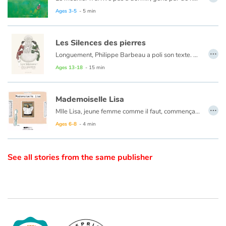
Ages 3-5
- 5 min
Catalogue anglais
Les Silences des pierres
…
Longuement, Philippe Barbeau a poli son texte. Puis, patiemment, Marion Janin se l’est approprié, lui imposant son souffle, sa respiration.
Contraste +
Son trait précis, presque précieux, respecte l’universalité du conte, tout en lui imposant une touche très personnelle.
Ages 13-18
- 15 min
Les pierres ont parfois des silences qui séparent.
Help
Mademoiselle Lisa
…
Mlle Lisa, jeune femme comme il faut, commençait à s’encroûter.
Home
Ni une ni deux, elle partit pour Las Vegas.
Ages 6-8
- 4 min
Family
See all stories from the same publisher
Schools
Libraries
Videos & Tutorials