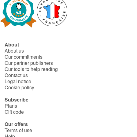
Blog
Learn french with Storyplay'r
About
French book lists for children
About us
Our commitments
Reading for children
Our partner publishers
Our tools to help reading
Contact us
Activities and workshops
Legal notice
Cookie policy
Dyslexia and reading disorders
Subscribe
Plans
Gift code
Our offers
Terms of use
Help