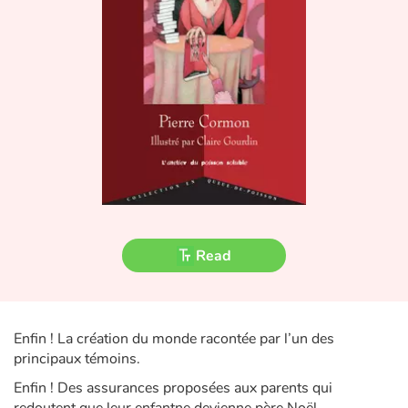
Fable, myth, literature and poetry
Princesses and princes, kings, queens and dragons
Ogres, monsters and witches
Heroines and Heroes
Ecology, nature, seasons
The animals
Read
Travel, epic, investigation, adventure
Around the world
Enfin ! La création du monde racontée par l’un des
principaux témoins.
Learning
Enfin ! Des assurances proposées aux parents qui