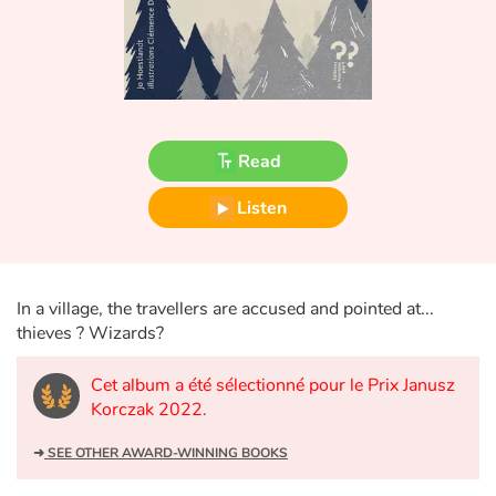
Fable, myth, literature and poetry
Princesses and princes, kings, queens and dragons
Ogres, monsters and witches
Read
Heroines and Heroes
Listen
Ecology, nature, seasons
The animals
In a village, the travellers are accused and pointed at...
thieves ? Wizards?
Travel, epic, investigation, adventure
Cet album a été sélectionné pour le Prix Janusz
Around the world
Korczak 2022.
Learning
➜
SEE OTHER AWARD-WINNING BOOKS