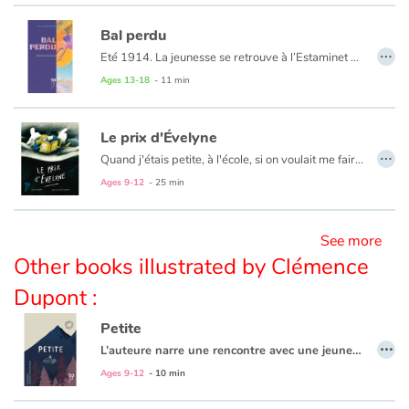
Bal perdu
…
Blog
Eté 1914. La jeunesse se retrouve à l’Estaminet en bord de Seine pour de joyeuses journées d’insouciance et d’amitié, loin de la guerre qui menace. Jusqu’à ce fameux 31 juillet...
Ages 13-18
- 11 min
Learn french with Storyplay'r
Le prix d'Évelyne
French book lists for children
…
Quand j'étais petite, à l'école, si on voulait me faire pleurer, on me traitait de "négresse". Alors ça ne manquait pas, je fondais en larmes...
Reading for children
C'est cette histoire-là, l'histoire vraie de sa vraie vie, que Jo Hoestlandt adore entendre raconter par sa maman.
Ages 9-12
- 25 min
Activities and workshops
See more
Other books illustrated by Clémence
Dyslexia and reading disorders
Dupont :
Petite
…
L’auteure narre une rencontre avec une jeune « enfant du voyage » lors d’une séance découverte dans une classe.
Ages 9-12
- 10 min