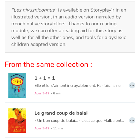
Arts, space, activities
"Les nivusniconnus"
is available on Storyplay'r in an
Documentaries
illustrated version, in an audio version narrated by
french native storytellers. Thanks to our reading
module, we can offer a reading aid for this story as
With the family
well as for all the other ones, and tools for a dyslexic
children adapted version.
Daily life and hobbies
At school
From the same collection :
Festivals and events
1 + 1 = 1
…
Elle et lui s’aiment incroyablement. Parfois, ils ne se comprennent pas. Et pourtant…
Love and friendship
Ages 9-12
- 6 min
Social issues
Le grand coup de balai
…
« Un bon coup de balai... » c’est ce que Malba entendait de la part des passants qui passaient devant lui d’un air méprisant. Jusqu’à ce qu’il tombe sur un vrai balai qui allait l’aider à tracer son chemin...
Emotions and feelings
Ages 9-12
- 11 min
Formats and illustrations