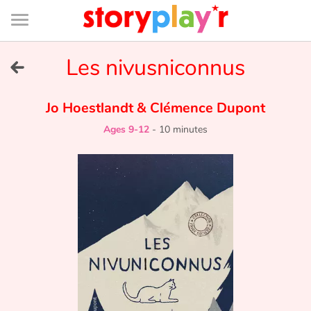
Connexion
Menu
Contenu
Recherche
Bibliothèque
Bas
de
page
Menu
➜
Les nivusniconnus
FR
Log in
Jo Hoestlandt
&
Clémence Dupont
Ages 9-12
-
10 minutes
Try for free
Library
Awards
Home
Tales and classics in french