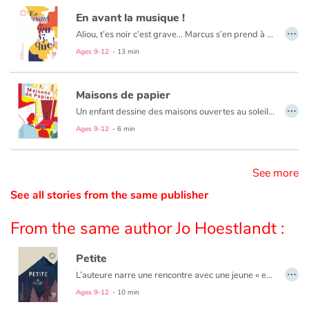
En avant la musique !
…
Catalogue anglais
Aliou, t’es noir c’est grave… Marcus s’en prend à Aliou mais à l’école de la République, chaque élève a droit à la Liberté, l’Egalité et la Fraternité. Facile à dire mais à l’école il y a Marcus et sa bande...
Ages 9-12
- 13 min
Contraste +
Maisons de papier
…
Un enfant dessine des maisons ouvertes au soleil, à tous vents et à tous gens mais la gomme fait son œuvre… et le lecteur bascule dans la réalité du quotidien
Help
Ages 9-12
- 6 min
Home
See more
Family
See all stories from the same publisher
From the same author Jo Hoestlandt :
Schools
Petite
Libraries
…
L’auteure narre une rencontre avec une jeune « enfant du voyage » lors d’une séance découverte dans une classe.
Videos & Tutorials
Ages 9-12
- 10 min