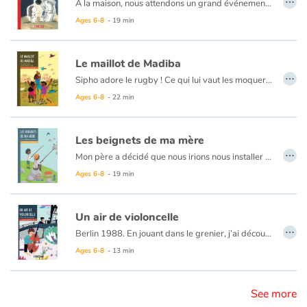
À la maison, nous attendons un grand événement. Le plus grand de ma vie. Alors, impatiente, j’attends. À l’hôpital, dans la rue, tout le monde attend aussi un grand événement, le visage collé à un écran de télévision. Un homme va marcher sur la Lune. Mais à cette même petite seconde-là, toi aussi tu es arrivé. Là, à travers le hublot de ta chambre, enfin je te vois.
Le rapprochement d’une naissance et d’un événement planétaire, en utilisant des mots communs aux deux, est une idée séduisante pour dire l’importance et le bouleversement que sont ces aventures humaines.
Ages 6-8
- 19 min
Catalogue anglais
Le maillot de Madiba
…
Sipho adore le rugby ! Ce qui lui vaut les moqueries de ses frères et voisins dans le township de Soweto. Le rugby c'est le sport des Blancs et tous soutiennent l'équipe de football des Bafana Bafana. Mais cette année, c'est l'Afrique du Sud qui organise la Coupe du monde de rugby et les Springboks compte désormais Chester Wiliams, un rugbyman noir qui va déchaîner les passions.
Contraste +
À l’aide de textes courts et de grandes illustrations colorées, cet album retrace simplement cet événement marquant de l’histoire. À la fin, quelques pages explicatives en apprennent plus au lecteur sur l’apartheid, la vie de Nelson Mandela mais aussi les inégalités qui perdurent dans ce pays.
Ages 6-8
- 22 min
Help
Les beignets de ma mère
…
Mon père a décidé que nous irions nous installer à Montgomery, chez ma grand-mère. Les noirs n’y sont pas mieux traités mais j’y serais plus en sécurité. Et puis, ma grand-mère fait la meilleure purée de haricots rouges du quartier ! Nous prenions souvent le bus pour traverser la ville. Les noirs assis à l’arrière, les blancs assis devant. Un jour, avant Noël, une dame a refusé de laisser sa place à un blanc. Elle a osé lui dire non. Ce fut le début d’une grande protestation.
Home
Ages 6-8
- 19 min
Family
Un air de violoncelle
Schools
…
Berlin 1988. En jouant dans le grenier, j’ai découvert un violoncelle qui appartenait à ma grand-mère. Je l’ai pris dans mes bras et on ne s’est plus quittés. La musique sonne comme un langage à mes oreilles. En plus, mes parents ont fui Berlin-Est avec cet instrument alors que mes grands-parents, eux, sont encore de l’autre côté du mur. Mais aujourd’hui, de plus en plus de gens sont en colère, ils manifestent dans la rue et bientôt, il faudra bien que ce mur tombe.
Ages 6-8
- 13 min
Libraries
Videos & Tutorials
See more