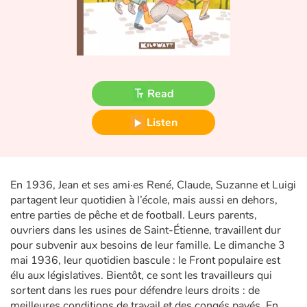
Fable, myth, literature and poetry
Princesses and princes, kings, queens and dragons
Ogres, monsters and witches
Read
Heroines and Heroes
Listen
Ecology, nature, seasons
The animals
En 1936, Jean et ses ami·es René, Claude, Suzanne et Luigi
partagent leur quotidien à l’école, mais aussi en dehors,
Travel, epic, investigation, adventure
entre parties de pêche et de football. Leurs parents,
ouvriers dans les usines de Saint-Étienne, travaillent dur
Around the world
pour subvenir aux besoins de leur famille. Le dimanche 3
mai 1936, leur quotidien bascule : le Front populaire est
élu aux législatives. Bientôt, ce sont les travailleurs qui
Learning
sortent dans les rues pour défendre leurs droits : de
meilleures conditions de travail et des congés payés. En