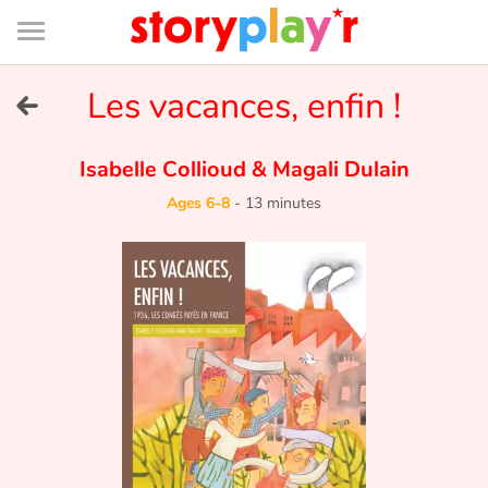
Connexion
Menu
Contenu
Recherche
Bibliothèque
Bas
de
page
Menu
➜
Les vacances, enfin !
FR
Log in
Isabelle Collioud
&
Magali Dulain
Ages 6-8
-
13 minutes
Try for free
Library
Awards
Home
Tales and classics in french