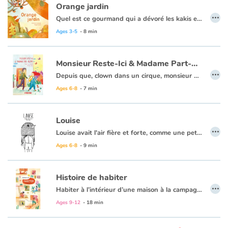
Orange jardin
…
Quel est ce gourmand qui a dévoré les kakis et les carottes ? Regarde, il a laissé ses empreintes dans la terre. Suis ses traces avec les doigts, cherche et trouve les restes de son repas. Le voici ! Tu l’as vu ? C’est l’écureuil. Suis-le jusqu’à son nid. Tu peux l’aider à faire sa toilette matinale et à enfouir ses provisions dans la terre.
À travers une enquête interactive, Clémence Sabbagh fait découvrir aux enfants cet animal discret et si mignon. Ils pourront aussi jouer avec les plantes et animaux oranges au jardin, apprendre leurs noms et reconnaître leurs cris. Ce cinquième tome de la série Couleurs jardin aborde un nouvel aspect de la nature : la vie d’un petit mammifère. Et pour poursuivre la découverte, une activité adaptée aux tout-petits est proposée en fin d’ouvrage.
Ages 3-5
- 8 min
Couleur jardin, une série qui célèbre la biodiversité au jardin sous toutes ses couleurs.
Monsieur Reste-Ici & Madame Part-Ailleurs
…
Depuis que, clown dans un cirque, monsieur Reste-Ici a failli être écrasé par un éléphant, il ne sort plus de sa maison. Jamais. Sous aucun prétexte. Et puis un matin, madame Part-Ailleurs atterrit littéralement sur son canapé. Une rencontre aussi fracassante que bouleversante !
Ages 6-8
- 7 min
Louise
…
Louise avait l'air fière et forte, comme une petite guerrière. Mais, si cette force cachait en réalité une grande solitude ? Louise se protège comme elle peut, elle rêve, cherche refuge auprès de la nature et pleure aussi...Il n'y a qu'une seule personne qui pourra la sauver. Quelle sera cette rencontre déterminante ?
Un bel album profond et singulier […]. Très fin et fort, imprimé sur du beau papier épais, jolie maquette, charge symbolique et poétique, jeu sur la matière, etc.
Ages 6-8
- 9 min
Histoire de habiter
…
Habiter à l’intérieur d’une maison à la campagne, d’une tente sur le bord d’un trottoir, d’une caravane sur la route…
Vivre dans un village, un quartier, un immeuble… Partager ce dedans et ce dehors, avec sa famille, des amis, des voisins…
Ages 9-12
- 18 min
Habiter, c’est vivre ensemble.