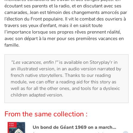
Arts, space, activities
écoutant ses parents et la radio, et en discutant avec ses
camarades, Jean est témoin des changements amorcés par
Documentaries
l’élection du Front populaire. Il vit le combat des ouvriers à
travers ses yeux d’enfant, mais il en saisit toute
With the family
l’importance lorsque ses propres rêves prennent réalité,
avec son départ à la mer pour ses premières vacances en
Daily life and hobbies
famille.
At school
"Les vacances, enfin !"
is available on Storyplay'r in
an illustrated version, in an audio version narrated by
Festivals and events
french native storytellers. Thanks to our reading
module, we can offer a reading aid for this story as
Love and friendship
well as for all the other ones, and tools for a dyslexic
children adapted version.
Social issues
From the same collection :
Emotions and feelings
Un bond de Géant 1969 on a marché sur la lune
…
Formats and illustrations