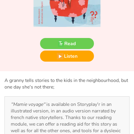
Fable, myth, literature and poetry
Princesses and princes, kings, queens and dragons
Ogres, monsters and witches
Read
Heroines and Heroes
Listen
Ecology, nature, seasons
The animals
A granny tells stories to the kids in the neighbourhood, but
one day she's not there;
Travel, epic, investigation, adventure
"Mamie voyage"
is available on Storyplay'r in an
Around the world
illustrated version, in an audio version narrated by
french native storytellers. Thanks to our reading
Learning
module, we can offer a reading aid for this story as
well as for all the other ones, and tools for a dyslexic