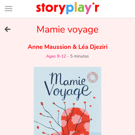
Connexion
Menu
Contenu
Recherche
Bibliothèque
Bas
de
page
Menu
➜
Mamie voyage
FR
Log in
Anne Maussion
&
Léa Djeziri
Ages 9-12
-
5 minutes
Try for free
Library
Awards
Home
Tales and classics in french