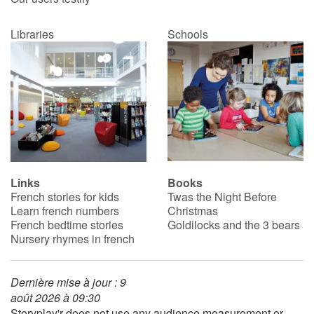
Libraries
Schools
Links
Books
French stories for kids
Twas the Night Before
Learn french numbers
Christmas
French bedtime stories
Goldilocks and the 3 bears
Nursery rhymes in french
Dernière mise à jour : 9
août 2026 à 09:30
Storyplay'r does not use any audience measurement or