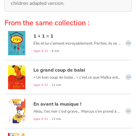
Arts, space, activities
children adapted version.
Documentaries
From the same collection :
With the family
1 + 1 = 1
…
Elle et lui s’aiment incroyablement. Parfois, ils ne se comprennent pas. Et pourtant…
Daily life and hobbies
Ages 9-12
- 6 min
At school
Le grand coup de balai
…
Festivals and events
« Un bon coup de balai... » c’est ce que Malba entendait de la part des passants qui passaient devant lui d’un air méprisant. Jusqu’à ce qu’il tombe sur un vrai balai qui allait l’aider à tracer son chemin...
Ages 9-12
- 11 min
Love and friendship
En avant la musique !
Social issues
…
Aliou, t’es noir c’est grave… Marcus s’en prend à Aliou mais à l’école de la République, chaque élève a droit à la Liberté, l’Egalité et la Fraternité. Facile à dire mais à l’école il y a Marcus et sa bande...
Emotions and feelings
Ages 9-12
- 13 min
Formats and illustrations