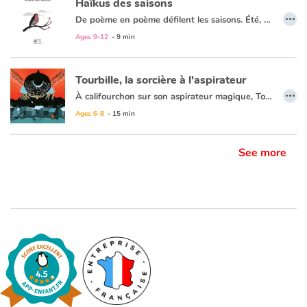
Haïkus des saisons
…
De poème en poème défilent les saisons. Été, automne, hiver, printemps… Silence du vent, murmure des pins, grondement de la mer, chant des oiseaux…
Ces poèmes qui s’inspirent de la forme des haïkus (petits poèmes japonais de trois vers) sont un hymne à la nature, à sa beauté, à l’écoulement du temps.
Ages 9-12
- 9 min
Les images élégantes de Léa Djeziri répondent à merveille à la délicatesse des haïkus.
Tourbille, la sorcière à l'aspirateur
…
À califourchon sur son aspirateur magique, Tourbille, la méchante sorcière, survole la ville. Elle aspire tout sur son chemin : les enfants du jardin, sauf un, les chatons, sauf deux, les papillons sauf trois, les canards sauf quatre, et les poissons sauf cinq. Puis elle regagne la montagne obscure aux noirs coquelicots où elle vit. Mais une petite fille qui n’a peur de rien et ne s’en laisse pas conter ne fait ni une ni deux : elle se lance sur les traces de la sorcière pour lui donner une leçon.
Cet album malicieux, tant par le texte que par l’illustration, se lit avec plaisir et effroi. C’est aussi, avec un zeste de magie, un parcours permettant un jeu avec les chiffres.
Ages 6-8
- 15 min
See more