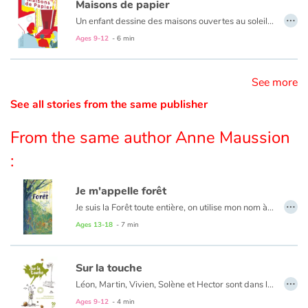
Maisons de papier
…
Un enfant dessine des maisons ouvertes au soleil, à tous vents et à tous gens mais la gomme fait son œuvre… et le lecteur bascule dans la réalité du quotidien
Catalogue anglais
Ages 9-12
- 6 min
See more
Contraste +
See all stories from the same publisher
Help
From the same author Anne Maussion
:
Home
Je m'appelle forêt
Family
…
Je suis la Forêt toute entière, on utilise mon nom à torts et de travers. Je pourrais tant m’épanouir, si seulement on me laissait faire ! Un manifeste poétique pour faire résonner le cri d’une forêt vosgienne qui, comme ses sœurs autour d’elle, souffre de l’[in]action de l’espèce humaine.
Schools
Ages 13-18
- 7 min
Libraries
Sur la touche
…
Léon, Martin, Vivien, Solène et Hector sont dans la même équipe de basket. Il n’y a qu’Hector qui sait jouer... enfin ça, c’est lui qui le dit.
Videos & Tutorials
Ages 9-12
- 4 min