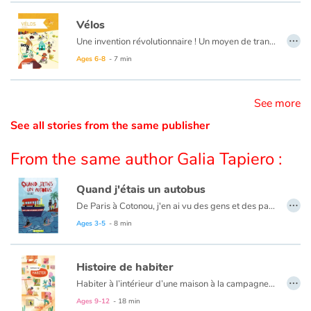
Vélos
Catalogue anglais
…
Une invention révolutionnaire ! Un moyen de transport écologique. Il libère les femmes, fait la révolution en Chine, remplace les voitures quand il n'y a plus d'essence. On s'en sert même pour faire le Tour de France. Partout dans le monde, les vélos sont indispensables.
Ages 6-8
- 7 min
Contraste +
See more
See all stories from the same publisher
Help
From the same author Galia Tapiero :
Home
Quand j'étais un autobus
Family
…
De Paris à Cotonou, j'en ai vu des gens et des paysages. On n'y pense pas souvent, mais les autobus aussi, ont parfois une drôle de vie ! Car même un peu usé, il y a toujours quelqu'un qui est content de se servir de moi.
Ages 3-5
- 8 min
Schools
Libraries
Histoire de habiter
…
Habiter à l’intérieur d’une maison à la campagne, d’une tente sur le bord d’un trottoir, d’une caravane sur la route…
Videos & Tutorials
Vivre dans un village, un quartier, un immeuble… Partager ce dedans et ce dehors, avec sa famille, des amis, des voisins…
Ages 9-12
- 18 min