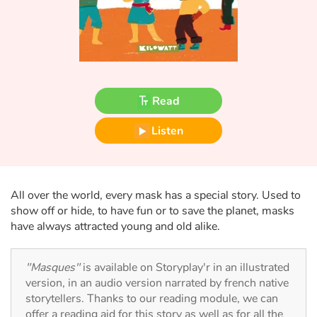
Fable, myth, literature and poetry
Princesses and princes, kings, queens and dragons
Ogres, monsters and witches
Read
Heroines and Heroes
Listen
Ecology, nature, seasons
The animals
All over the world, every mask has a special story. Used to
show off or hide, to have fun or to save the planet, masks
Travel, epic, investigation, adventure
have always attracted young and old alike.
Around the world
"Masques"
is available on Storyplay'r in an illustrated
version, in an audio version narrated by french native
Learning
storytellers. Thanks to our reading module, we can
offer a reading aid for this story as well as for all the