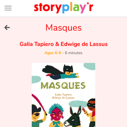
Connexion
Menu
Contenu
Recherche
Bibliothèque
Bas
de
page
Menu
➜
Masques
FR
Log in
Galia Tapiero
&
Edwige de Lassus
Ages 6-8
-
6 minutes
Try for free
Library
Awards
Home
Tales and classics in french