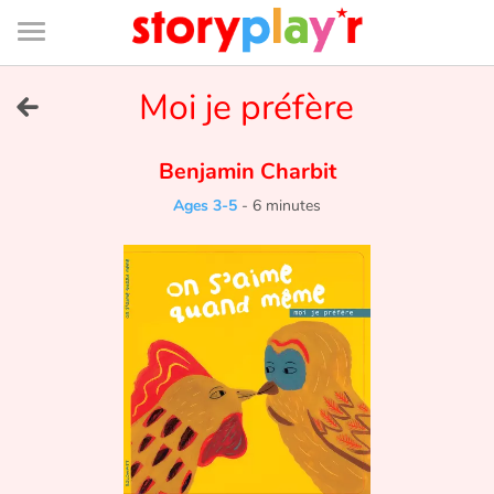
Connexion
Menu
Contenu
Recherche
Bibliothèque
Bas
de
page
Menu
➜
Moi je préfère
FR
Log in
Benjamin Charbit
Ages 3-5
-
6 minutes
Try for free
Library
Awards
Home
Tales and classics in french