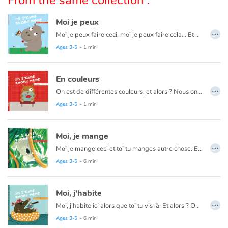
Arts, space, activities
Moi je peux
Documentaries
…
Moi je peux faire ceci, moi je peux faire cela... Et alors ? On s'aime quand même !
Ages 3-5
- 1 min
With the family
Daily life and hobbies
En couleurs
…
On est de différentes couleurs, et alors ? Nous on s'aime quand même !
At school
Ages 3-5
- 1 min
Festivals and events
Moi, je mange
…
Moi je mange ceci et toi tu manges autre chose. Et alors ? On s'aime quand même !
Love and friendship
Ages 3-5
- 6 min
Social issues
Moi, j'habite
…
Emotions and feelings
Moi, j'habite ici alors que toi tu vis là. Et alors ? On s'aime quand même !
Ages 3-5
- 6 min
Formats and illustrations