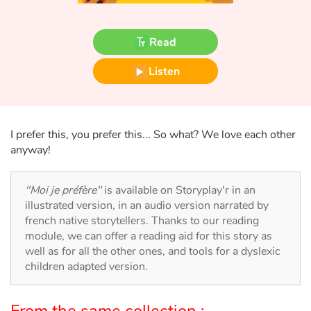
Fable, myth, literature and poetry
Princesses and princes, kings, queens and dragons
Read
Listen
Ogres, monsters and witches
Heroines and Heroes
I prefer this, you prefer this... So what? We love each other
Ecology, nature, seasons
anyway!
The animals
"Moi je préfère"
is available on Storyplay'r in an
illustrated version, in an audio version narrated by
Travel, epic, investigation, adventure
french native storytellers. Thanks to our reading
module, we can offer a reading aid for this story as
Around the world
well as for all the other ones, and tools for a dyslexic
children adapted version.
Learning
From the same collection :