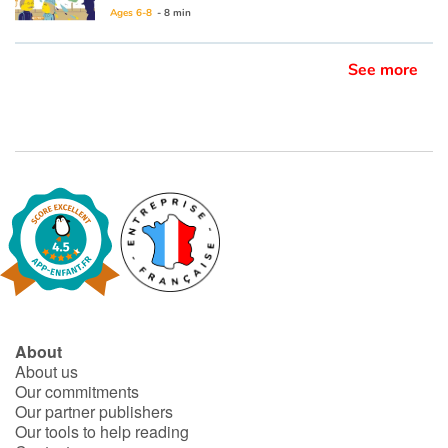
Ages 6-8
- 8 min
Blog
See more
Learn french with Storyplay'r
French book lists for children
Reading for children
Activities and workshops
Dyslexia and reading disorders
About
About us
Our commitments
Our partner publishers
Our tools to help reading