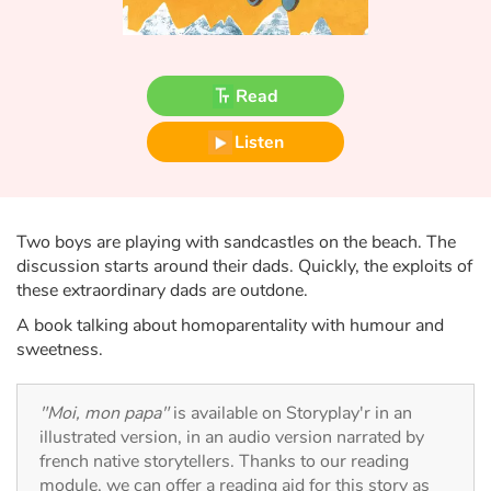
Fable, myth, literature and poetry
Princesses and princes, kings, queens and dragons
Read
Ogres, monsters and witches
Listen
Heroines and Heroes
Ecology, nature, seasons
Two boys are playing with sandcastles on the beach. The
discussion starts around their dads. Quickly, the exploits of
The animals
these extraordinary dads are outdone.
A book talking about homoparentality with humour and
Travel, epic, investigation, adventure
sweetness.
Around the world
"Moi, mon papa"
is available on Storyplay'r in an
illustrated version, in an audio version narrated by
Learning
french native storytellers. Thanks to our reading
module, we can offer a reading aid for this story as