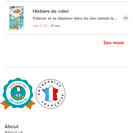
Histoire de voler
…
S’élever et se déplacer dans les airs comme les oiseaux, se libérer de la pesanteur terrestre et repousser les limites. Voler est un rêve aussi vieux que l’humanité. Un rêve devenu réalité grâce à des inventeurs de génie et des pilotes intrépides.
Histoire de … des documentaires pour nous étonner, observer et nous interroger sur le monde qui nous entoure.
Ages 9-12
- 17 min
See more
About
About us