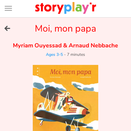
Connexion
Menu
Contenu
Recherche
Bibliothèque
Bas
de
page
Menu
➜
Moi, mon papa
FR
Log in
Myriam Ouyessad
&
Arnaud Nebbache
Ages 3-5
-
7 minutes
Try for free
Library
Awards
Home
Tales and classics in french