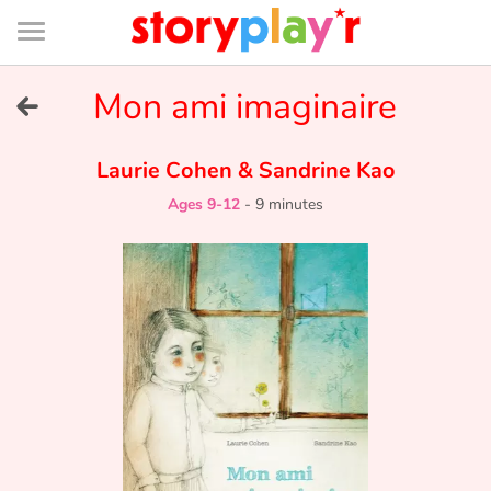
Connexion
Menu
Contenu
Recherche
Bibliothèque
Bas
de
page
Menu
➜
Mon ami imaginaire
FR
Log in
Laurie Cohen
&
Sandrine Kao
Ages 9-12
-
9 minutes
Try for free
Library
Awards
Home
Tales and classics in french