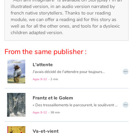
Arts, space, activities
illustrated version, in an audio version narrated by
french native storytellers. Thanks to our reading
Documentaries
module, we can offer a reading aid for this story as
well as for all the other ones, and tools for a dyslexic
With the family
children adapted version.
Daily life and hobbies
From the same publisher :
At school
L'attente
…
J'avais décidé de l'attendre pour toujours...
Festivals and events
Ages 9-12
- 2 min
Love and friendship
Frantz et le Golem
…
Social issues
«
Des tressaillements le parcourent, le soulèvent et il se sent comme propulsé dans les airs par une force étrange. Il ouvre les yeux et hagard regarde autour de lui.
Ages 9-12
- 38 min
Emotions and feelings
Va-et-vient
Formats and illustrations