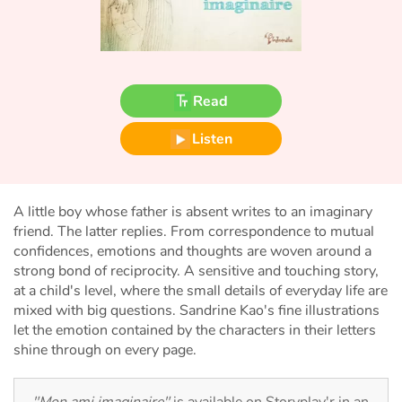
Fable, myth, literature and poetry
Princesses and princes, kings, queens and dragons
Ogres, monsters and witches
Read
Listen
Heroines and Heroes
Ecology, nature, seasons
A little boy whose father is absent writes to an imaginary
The animals
friend. The latter replies. From correspondence to mutual
confidences, emotions and thoughts are woven around a
strong bond of reciprocity. A sensitive and touching story,
Travel, epic, investigation, adventure
at a child's level, where the small details of everyday life are
mixed with big questions. Sandrine Kao's fine illustrations
Around the world
let the emotion contained by the characters in their letters
shine through on every page.
Learning
"Mon ami imaginaire"
is available on Storyplay'r in an