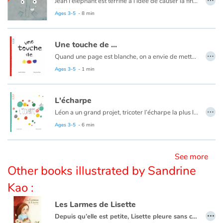
Jean l'éléphant est terrifié à l'idée de causer la fin du monde en pétant. Mais rien ne se passe lorsqu'il ne peut plus se retenir.
Ages 3-5
- 8 min
Blog
Une touche de ...
Learn french with Storyplay'r
…
Quand une page est blanche, on a envie de mettre un peu de couleurs… Mais attention à ne pas en mettre trop ! Un livre pour apprendre comment à partir de 3 couleurs primaires on peut obtenir d’autres couleurs.
Ages 3-5
- 1 min
French book lists for children
L'écharpe
Reading for children
…
Léon a un grand projet, tricoter l’écharpe la plus longue du monde. Petit à petit ses amis le rejoignent et mettent la main à la pâte, désormais, c’est sûr, personne n’aura plus jamais froid.
Activities and workshops
Ages 3-5
- 6 min
Dyslexia and reading disorders
See more
Other books illustrated by Sandrine
Kao :
Les Larmes de Lisette
…
Depuis qu’elle est petite, Lisette pleure sans cesse. À défaut de retenir ses larmes, la fillette utilise des bocaux pour les contenir...