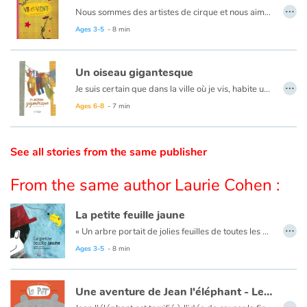
…
Nous sommes des artistes de cirque et nous aimons bouger, de-ci, de-là, par ici et par là.
Catalogue anglais
Ages 3-5
- 8 min
Un oiseau gigantesque
…
Contraste +
Je suis certain que dans la ville où je vis, habite un animal gigantesque...
Ages 6-8
- 7 min
Help
See all stories from the same publisher
Home
From the same author Laurie Cohen :
Family
La petite feuille jaune
…
Schools
« Un arbre portait de jolies feuilles de toutes les nuances de vert. Mais, au milieu, une petite feuille jaune ne trouvait pas sa place. Elle avait une forme étrange. Elle était différente. »
Ages 3-5
- 8 min
Libraries
Une aventure de Jean l'éléphant - Le Pet
Videos & Tutorials
…