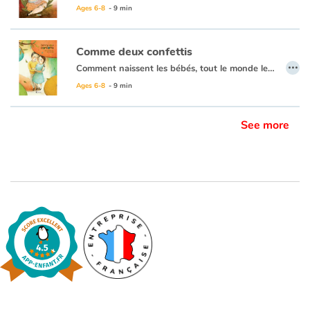
"Les Larmes de Lisette est également plein de douceur et de délicatesse. Pas de précipitation ou d’événements rocambolesques dans cette belle histoire écrite et illustrée par Sandrine Kao."
Ages 6-8
- 9 min
Comme deux confettis
…
Comment naissent les bébés, tout le monde le sait... Mais comment naissent les parents ?
Beaucoup de jeunes enfants sont intrigués par la vie avant leur conception. Avec délicatesse, ce livre leur parle d'une séduction qui opère entre deux êtres, de leur besoin d'être ensemble, de se toucher, puis de leur désir d'enfant. Il leur fait comprendre aussi la vie intra-utérine. Les illustrations douces au crayon sont en parfaite harmonie avec un texte tendre et heureux qui passe d'autant mieux qu'il fait parler la petite fille.
Ages 6-8
- 9 min
See more